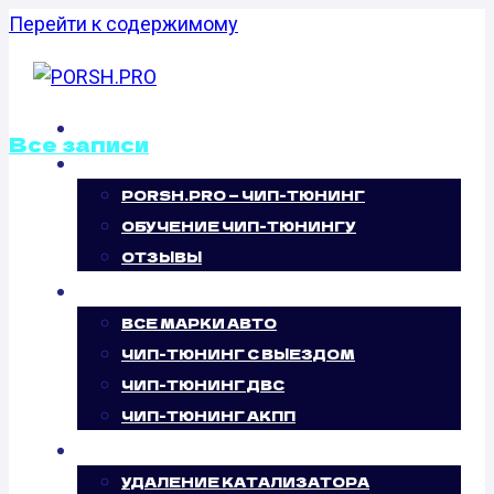
Перейти к содержимому
ГЛАВНАЯ
Все записи
О НАС
PORSH.PRO — ЧИП-ТЮНИНГ
ОТКЛЮЧЕНИЕ
ОБУЧЕНИЕ ЧИП-ТЮНИНГУ
ВИХРЕВЫХ
ОТЗЫВЫ
ЧИП-ТЮНИНГ
ЗАСЛОНОК
ВСЕ МАРКИ АВТО
ЧИП-ТЮНИНГ С ВЫЕЗДОМ
CHEVROLET
ЧИП-ТЮНИНГ ДВС
ЧИП-ТЮНИНГ АКПП
COLORADO 2.9
УСЛУГИ
УДАЛЕНИЕ КАТАЛИЗАТОРА