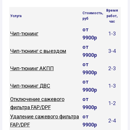
Время
Стоимость,
Услуга
работ,
руб
час
от
Чип-тюнинг
1-3
9900р
от
Чип-тюнинг с выездом
3-4
9900р
от
Чип-тюнинг АКПП
2-3
9900р
от
Чип-тюнинг ДВС
1-3
9900р
Отключение сажевого
от
1-2
фильтра FAP/DPF
9900р
Удаление сажевого фильтра
от
2-4
FAP/DPF
9900р