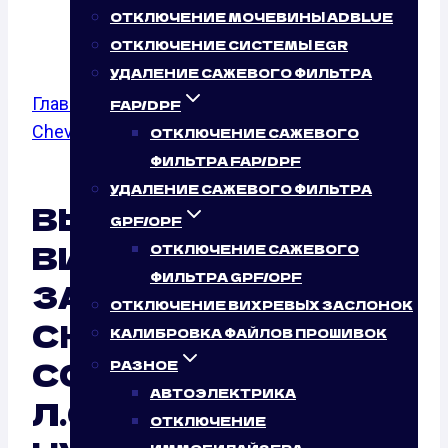
(185 Л.С.)
ОТКЛЮЧЕНИЕ МОЧЕВИНЫ ADBLUE
ОТКЛЮЧЕНИЕ СИСТЕМЫ EGR
УДАЛЕНИЕ САЖЕВОГО ФИЛЬТРА
Главная
/
Отключение вихревых заслонок
/
FAP/DPF
Chevrolet
/
Colorado
/ 2.9
ОТКЛЮЧЕНИЕ САЖЕВОГО
ФИЛЬТРА FAP/DPF
УДАЛЕНИЕ САЖЕВОГО ФИЛЬТРА
ВЫКЛЮЧЕНИЕ
GPF/OPF
ВИХРЕВЫХ
ОТКЛЮЧЕНИЕ САЖЕВОГО
ФИЛЬТРА GPF/OPF
ЗАСЛОНОК
ОТКЛЮЧЕНИЕ ВИХРЕВЫХ ЗАСЛОНОК
CHEVROLET
КАЛИБРОВКА ФАЙЛОВ ПРОШИВОК
COLORADO 2.9 (185
РАЗНОЕ
АВТОЭЛЕКТРИКА
Л.С.): ТАК ЛИ ЭТО
ОТКЛЮЧЕНИЕ