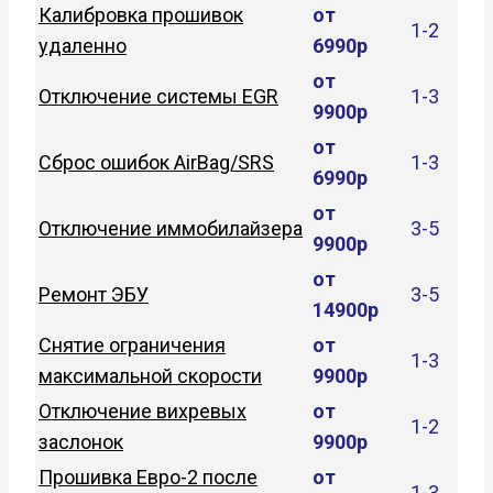
Калибровка прошивок
от
1-2
удаленно
6990р
от
Отключение системы EGR
1-3
9900р
от
Сброс ошибок AirBag/SRS
1-3
6990р
от
Отключение иммобилайзера
3-5
9900р
от
Ремонт ЭБУ
3-5
14900р
Снятие ограничения
от
1-3
максимальной скорости
9900р
Отключение вихревых
от
1-2
заслонок
9900р
Прошивка Евро-2 после
от
1-3