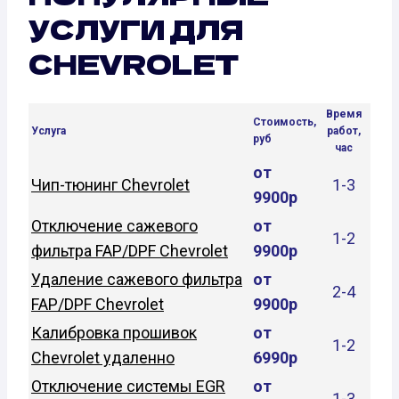
УСЛУГИ ДЛЯ
CHEVROLET
Время
Стоимость,
Услуга
работ,
руб
час
от
Чип-тюнинг Chevrolet
1-3
9900р
Отключение сажевого
от
1-2
фильтра FAP/DPF Chevrolet
9900р
Удаление сажевого фильтра
от
2-4
FAP/DPF Chevrolet
9900р
Калибровка прошивок
от
1-2
Chevrolet удаленно
6990р
Отключение системы EGR
от
1-3