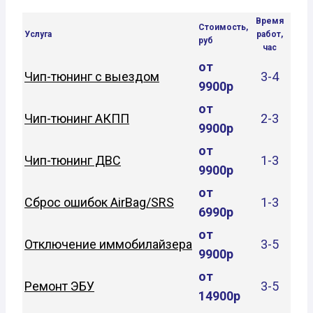
Время
Стоимость,
Услуга
работ,
руб
час
от
Чип-тюнинг с выездом
3-4
9900р
от
Чип-тюнинг АКПП
2-3
9900р
от
Чип-тюнинг ДВС
1-3
9900р
от
Сброс ошибок AirBag/SRS
1-3
6990р
от
Отключение иммобилайзера
3-5
9900р
от
Ремонт ЭБУ
3-5
14900р