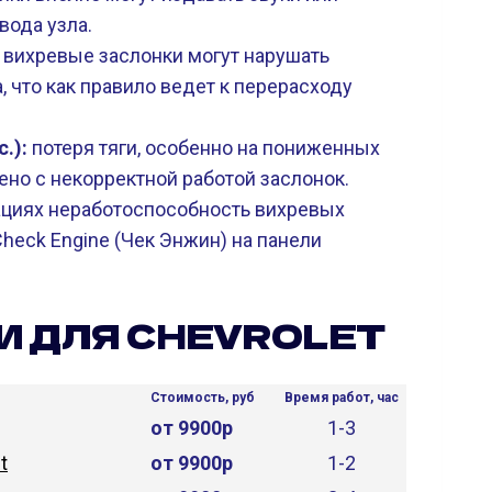
вода узла.
вихревые заслонки могут нарушать
 что как правило ведет к перерасходу
с.):
потеря тяги, особенно на пониженных
ено с некорректной работой заслонок.
ациях неработоспособность вихревых
heck Engine (Чек Энжин) на панели
И ДЛЯ CHEVROLET
Стоимость, руб
Время работ, час
от 9900р
1-3
t
от 9900р
1-2