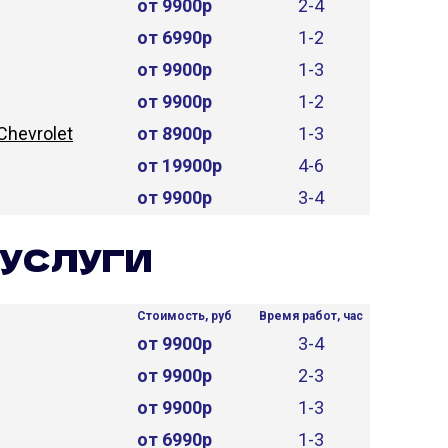
от 9900р
2-4
от 6990р
1-2
от 9900р
1-3
от 9900р
1-2
Chevrolet
от 8900р
1-3
от 19900р
4-6
от 9900р
3-4
УСЛУГИ
Стоимость, руб
Время работ, час
от 9900р
3-4
от 9900р
2-3
от 9900р
1-3
от 6990р
1-3