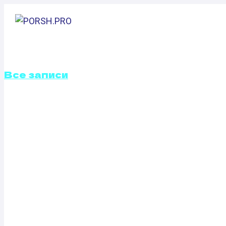
Перейти
к
ГЛАВНАЯ
содержимому
Все записи
ОТКЛЮЧЕНИЕ В
ЗАСЛОНОК CHE
1.6 (124 Л.С.)