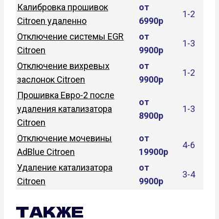
Калибровка прошивок
от
1-2
Citroen удаленно
6990р
Отключение системы EGR
от
1-3
Citroen
9900р
Отключение вихревых
от
1-2
заслонок Citroen
9900р
Прошивка Евро-2 после
от
удаления катализатора
1-3
8900р
Citroen
Отключение мочевины
от
4-6
AdBlue Citroen
19900р
Удаление катализатора
от
3-4
Citroen
9900р
ТАКЖЕ