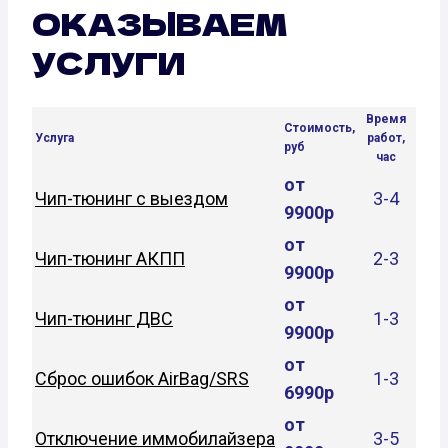
ОКАЗЫВАЕМ
УСЛУГИ
Время
Стоимость,
Услуга
работ,
руб
час
от
Чип-тюнинг с выездом
3-4
9900р
от
Чип-тюнинг АКПП
2-3
9900р
от
Чип-тюнинг ДВС
1-3
9900р
от
Сброс ошибок AirBag/SRS
1-3
6990р
от
Отключение иммобилайзера
3-5