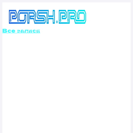
Перейти
к
содержимому
Все записи
ОТКЛЮЧЕНИЕ
ВИХРЕВЫХ
ЗАСЛОНОК
CITROEN C3
PICASSO 2.0
BLUEHDI (150