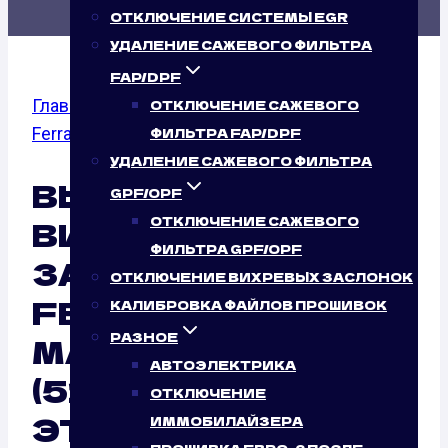
ОТКЛЮЧЕНИЕ СИСТЕМЫ EGR
УДАЛЕНИЕ САЖЕВОГО ФИЛЬТРА
FAP/DPF
Главная
/
Отключение вихревых заслонок
/
ОТКЛЮЧЕНИЕ САЖЕВОГО
Ferrari
/
575M Marenello
/ 5.7
ФИЛЬТРА FAP/DPF
УДАЛЕНИЕ САЖЕВОГО ФИЛЬТРА
ВЫКЛЮЧЕНИЕ
GPF/OPF
ОТКЛЮЧЕНИЕ САЖЕВОГО
ВИХРЕВЫХ
ФИЛЬТРА GPF/OPF
ЗАСЛОНОК
ОТКЛЮЧЕНИЕ ВИХРЕВЫХ ЗАСЛОНОК
FERRARI 575M
КАЛИБРОВКА ФАЙЛОВ ПРОШИВОК
РАЗНОЕ
MARENELLO 5.7
АВТОЭЛЕКТРИКА
(515 Л.С.): ТАК ЛИ
ОТКЛЮЧЕНИЕ
ЭТО НУЖНО АВТО?
ИММОБИЛАЙЗЕРА