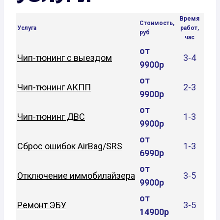
Время
Стоимость,
Услуга
работ,
руб
час
от
Чип-тюнинг с выездом
3-4
9900р
от
Чип-тюнинг АКПП
2-3
9900р
от
Чип-тюнинг ДВС
1-3
9900р
от
Сброс ошибок AirBag/SRS
1-3
6990р
от
Отключение иммобилайзера
3-5
9900р
от
Ремонт ЭБУ
3-5
14900р