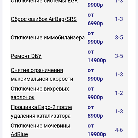
Отключение системы EGR
1-3
9900р
от
Сброс ошибок AirBag/SRS
1-3
6990р
от
Отключение иммобилайзера
3-5
9900р
от
Ремонт ЭБУ
3-5
14900р
Снятие ограничения
от
1-3
максимальной скорости
9900р
Отключение вихревых
от
1-2
заслонок
9900р
Прошивка Евро-2 после
от
1-3
удаления катализатора
8900р
Отключение мочевины
от
4-6
AdBlue
19900р