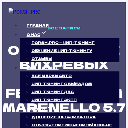
Перейти
к
содержимому
ГЛАВНАЯ
ВСЕ ЗАПИСИ
О НАС
PORSH.PRO — ЧИП-ТЮНИНГ
ОТКЛЮЧЕНИЕ
ОБУЧЕНИЕ ЧИП-ТЮНИНГУ
ВИХРЕВЫХ
ОТЗЫВЫ
ЧИП-ТЮНИНГ
ЗАСЛОНОК
ВСЕ МАРКИ АВТО
ЧИП-ТЮНИНГ С ВЫЕЗДОМ
FERRARI 575M
ЧИП-ТЮНИНГ ДВС
ЧИП-ТЮНИНГ АКПП
MARENELLO 5.7
УСЛУГИ
(515 Л.С.)
УДАЛЕНИЕ КАТАЛИЗАТОРА
ОТКЛЮЧЕНИЕ МОЧЕВИНЫ ADBLUE