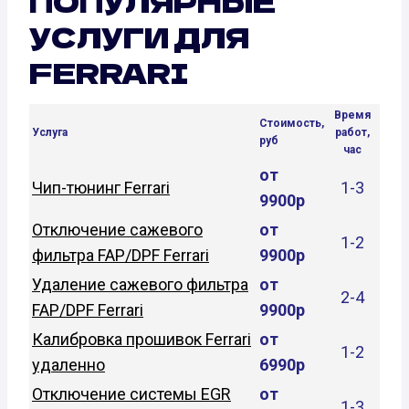
ПОПУЛЯРНЫЕ
УСЛУГИ ДЛЯ
FERRARI
Время
Стоимость,
Услуга
работ,
руб
час
от
Чип-тюнинг Ferrari
1-3
9900р
Отключение сажевого
от
1-2
фильтра FAP/DPF Ferrari
9900р
Удаление сажевого фильтра
от
2-4
FAP/DPF Ferrari
9900р
Калибровка прошивок Ferrari
от
1-2
удаленно
6990р
Отключение системы EGR
от
1-3