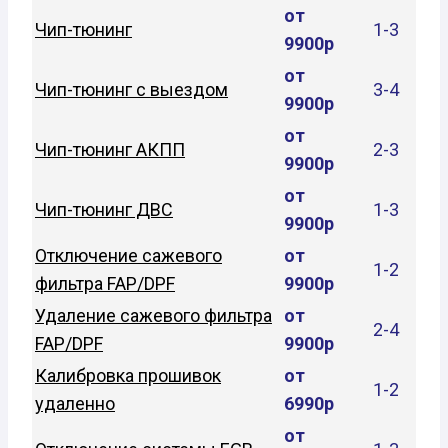
от
Чип-тюнинг
1-3
9900р
от
Чип-тюнинг с выездом
3-4
9900р
от
Чип-тюнинг АКПП
2-3
9900р
от
Чип-тюнинг ДВС
1-3
9900р
Отключение сажевого
от
1-2
фильтра FAP/DPF
9900р
Удаление сажевого фильтра
от
2-4
FAP/DPF
9900р
Калибровка прошивок
от
1-2
удаленно
6990р
от