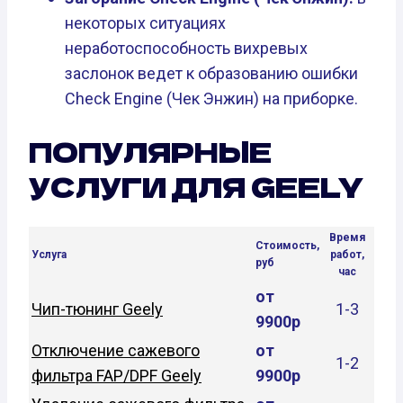
некоторых ситуациях
неработоспособность вихревых
заслонок ведет к образованию ошибки
Check Engine (Чек Энжин) на приборке.
ПОПУЛЯРНЫЕ
УСЛУГИ ДЛЯ GEELY
Время
Стоимость,
Услуга
работ,
руб
час
от
Чип-тюнинг Geely
1-3
9900р
Отключение сажевого
от
1-2
фильтра FAP/DPF Geely
9900р