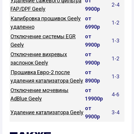
Удаление сажевого фильтра
от
2-4
FAP/DPF Geely
9900р
Калибровка прошивок Geely
от
1-2
удаленно
6990р
Отключение системы EGR
от
1-3
Geely
9900р
Отключение вихревых
от
1-2
заслонок Geely
9900р
Прошивка Евро-2 после
от
1-3
удаления катализатора Geely
8900р
Отключение мочевины
от
4-6
AdBlue Geely
19900р
от
Удаление катализатора Geely
3-4
9900р