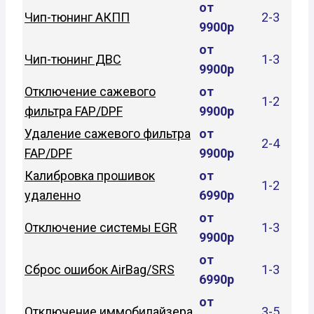
от
Чип-тюнинг АКПП
2-3
9900р
от
Чип-тюнинг ДВС
1-3
9900р
Отключение сажевого
от
1-2
фильтра FAP/DPF
9900р
Удаление сажевого фильтра
от
2-4
FAP/DPF
9900р
Калибровка прошивок
от
1-2
удаленно
6990р
от
Отключение системы EGR
1-3
9900р
от
Сброс ошибок AirBag/SRS
1-3
6990р
от
Отключение иммобилайзера
3-5