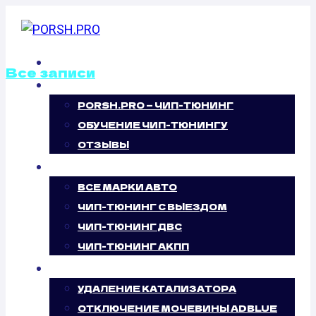
Перейти
к
содержимому
ГЛАВНАЯ
Все записи
О НАС
PORSH.PRO — ЧИП-ТЮНИНГ
ОТКЛЮЧЕНИЕ
ОБУЧЕНИЕ ЧИП-ТЮНИНГУ
ВИХРЕВЫХ
ОТЗЫВЫ
ЧИП-ТЮНИНГ
ЗАСЛОНОК
ВСЕ МАРКИ АВТО
ЧИП-ТЮНИНГ С ВЫЕЗДОМ
GEELY SL 1.8
ЧИП-ТЮНИНГ ДВС
ЧИП-ТЮНИНГ АКПП
(139 Л.С.)
УСЛУГИ
УДАЛЕНИЕ КАТАЛИЗАТОРА
ОТКЛЮЧЕНИЕ МОЧЕВИНЫ ADBLUE