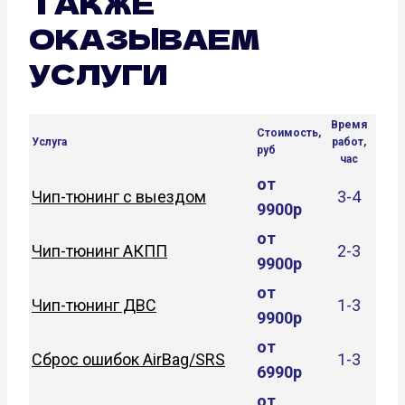
ТАКЖЕ
ОКАЗЫВАЕМ
УСЛУГИ
Время
Стоимость,
Услуга
работ,
руб
час
от
Чип-тюнинг с выездом
3-4
9900р
от
Чип-тюнинг АКПП
2-3
9900р
от
Чип-тюнинг ДВС
1-3
9900р
от
Сброс ошибок AirBag/SRS
1-3
6990р
от