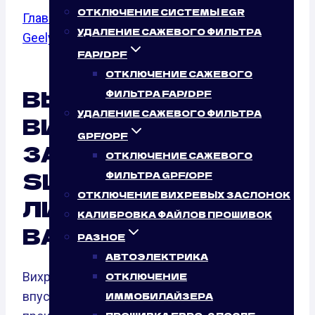
ОТКЛЮЧЕНИЕ СИСТЕМЫ EGR
Главная
/
Отключение вихревых заслонок
/
УДАЛЕНИЕ САЖЕВОГО ФИЛЬТРА
Geely
/
SL
/ 1.8
FAP/DPF
ОТКЛЮЧЕНИЕ САЖЕВОГО
ВЫКЛЮЧЕНИЕ
ФИЛЬТРА FAP/DPF
УДАЛЕНИЕ САЖЕВОГО ФИЛЬТРА
ВИХРЕВЫХ
GPF/OPF
ЗАСЛОНОК GEELY
ОТКЛЮЧЕНИЕ САЖЕВОГО
SL 1.8 (139 Л.С.): ТАК
ФИЛЬТРА GPF/OPF
ОТКЛЮЧЕНИЕ ВИХРЕВЫХ ЗАСЛОНОК
ЛИ ЭТО НУЖНО
КАЛИБРОВКА ФАЙЛОВ ПРОШИВОК
ВАШЕМУ АВТО?
РАЗНОЕ
АВТОЭЛЕКТРИКА
Вихревые заслонки — это элементы
ОТКЛЮЧЕНИЕ
впускного коллектора, необходимые для
ИММОБИЛАЙЗЕРА