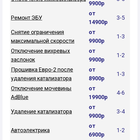
9900р
от
Ремонт ЭБУ
3-5
14900р
Снятие ограничения
от
1-3
максимальной скорости
9900р
Отключение вихревых
от
1-2
заслонок
9900р
Прошивка Евро-2 после
от
1-3
удаления катализатора
8900р
Отключение мочевины
от
4-6
AdBlue
19900р
от
Удаление катализатора
3-4
9900р
от
Автоэлектрика
1-2
6900р