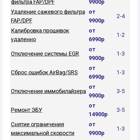
фильтра FAP/DPF
9900р
Удаление сажевого фильтра
от
2-4
FAP/DPF
9900р
Калибровка прошивок
от
1-2
удаленно
6990р
от
Отключение системы EGR
1-3
9900р
от
Сброс ошибок AirBag/SRS
1-3
6990р
от
Отключение иммобилайзера
3-5
9900р
от
Ремонт ЭБУ
3-5
14900р
Снятие ограничения
от
1-3
максимальной скорости
9900р