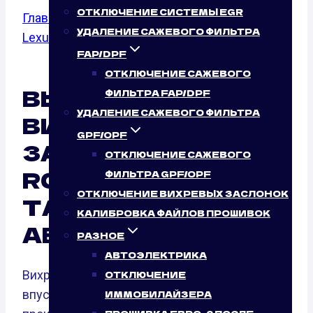
ОТКЛЮЧЕНИЕ СИСТЕМЫ EGR
Главная
/
Отключение вихревых заслонок
/
УДАЛЕНИЕ САЖЕВОГО ФИЛЬТРА
Lexus
/ F 5.0
FAP/DPF
ОТКЛЮЧЕНИЕ САЖЕВОГО
ВЫКЛЮЧЕНИЕ
ФИЛЬТРА FAP/DPF
УДАЛЕНИЕ САЖЕВОГО ФИЛЬТРА
ВИХРЕВЫХ
GPF/OPF
ЗАСЛОНОК LEXUS
ОТКЛЮЧЕНИЕ САЖЕВОГО
RC F 5.0 (477 Л.С.):
ФИЛЬТРА GPF/OPF
ОТКЛЮЧЕНИЕ ВИХРЕВЫХ ЗАСЛОНОК
ТАК ЛИ ЭТО НУЖНО
КАЛИБРОВКА ФАЙЛОВ ПРОШИВОК
АВТОМОБИЛЮ?
РАЗНОЕ
АВТОЭЛЕКТРИКА
Вихревые заслонки — это элементы
ОТКЛЮЧЕНИЕ
впускного канала, предназначенные для
ИММОБИЛАЙЗЕРА