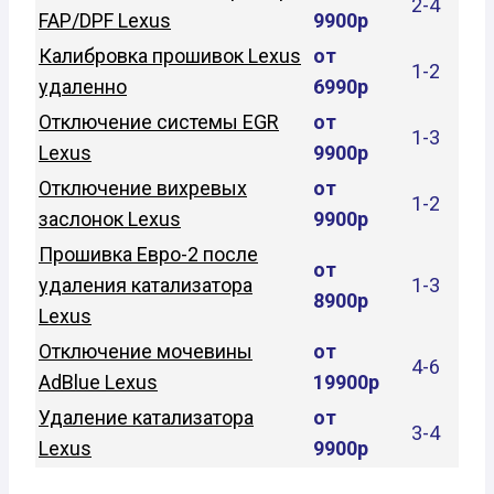
2-4
FAP/DPF Lexus
9900р
Калибровка прошивок Lexus
от
1-2
удаленно
6990р
Отключение системы EGR
от
1-3
Lexus
9900р
Отключение вихревых
от
1-2
заслонок Lexus
9900р
Прошивка Евро-2 после
от
удаления катализатора
1-3
8900р
Lexus
Отключение мочевины
от
4-6
AdBlue Lexus
19900р
Удаление катализатора
от
3-4
Lexus
9900р