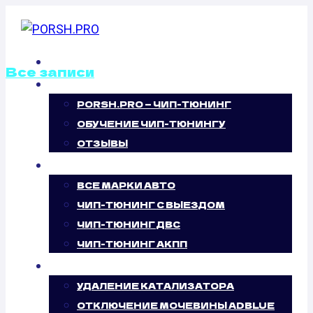
Перейти
к
содержимому
ГЛАВНАЯ
Все записи
О НАС
PORSH.PRO — ЧИП-ТЮНИНГ
ОТКЛЮЧЕНИЕ
ОБУЧЕНИЕ ЧИП-ТЮНИНГУ
ВИХРЕВЫХ
ОТЗЫВЫ
ЧИП-ТЮНИНГ
ЗАСЛОНОК
ВСЕ МАРКИ АВТО
ЧИП-ТЮНИНГ С ВЫЕЗДОМ
LEXUS RC F 5.0
ЧИП-ТЮНИНГ ДВС
ЧИП-ТЮНИНГ АКПП
(477 Л.С.)
УСЛУГИ
УДАЛЕНИЕ КАТАЛИЗАТОРА
ОТКЛЮЧЕНИЕ МОЧЕВИНЫ ADBLUE