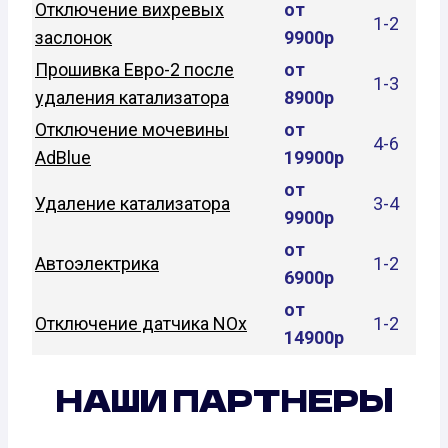
Отключение вихревых
от
1-2
заслонок
9900р
Прошивка Евро-2 после
от
1-3
удаления катализатора
8900р
Отключение мочевины
от
4-6
AdBlue
19900р
от
Удаление катализатора
3-4
9900р
от
Автоэлектрика
1-2
6900р
от
Отключение датчика NOx
1-2
14900р
НАШИ ПАРТНЕРЫ