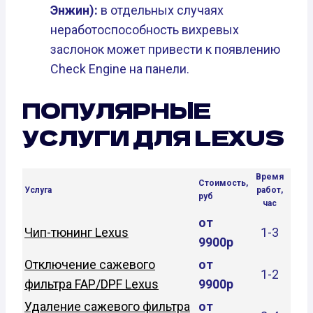
Энжин):
в отдельных случаях
неработоспособность вихревых
заслонок может привести к появлению
Check Engine на панели.
ПОПУЛЯРНЫЕ
УСЛУГИ ДЛЯ LEXUS
Время
Стоимость,
Услуга
работ,
руб
час
от
Чип-тюнинг Lexus
1-3
9900р
Отключение сажевого
от
1-2
фильтра FAP/DPF Lexus
9900р
Удаление сажевого фильтра
от