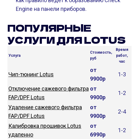
как правило ведет к образованию Check
Engine на панели приборов.
ПОПУЛЯРНЫЕ
УСЛУГИ ДЛЯ LOTUS
Время
Стоимость,
Услуга
работ,
руб
час
от
Чип-тюнинг Lotus
1-3
9900р
Отключение сажевого фильтра
от
1-2
FAP/DPF Lotus
9900р
Удаление сажевого фильтра
от
2-4
FAP/DPF Lotus
9900р
Калибровка прошивок Lotus
от
1-2
удаленно
6990р