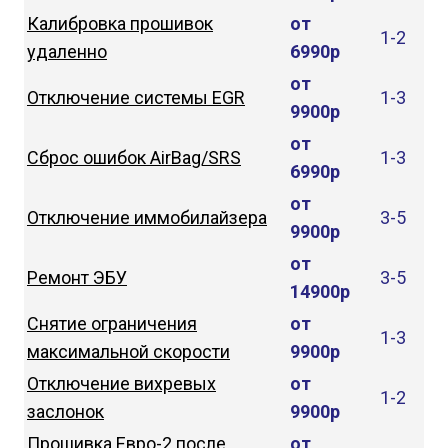
Калибровка прошивок
от
1-2
удаленно
6990р
от
Отключение системы EGR
1-3
9900р
от
Сброс ошибок AirBag/SRS
1-3
6990р
от
Отключение иммобилайзера
3-5
9900р
от
Ремонт ЭБУ
3-5
14900р
Снятие ограничения
от
1-3
максимальной скорости
9900р
Отключение вихревых
от
1-2
заслонок
9900р
Прошивка Евро-2 после
от