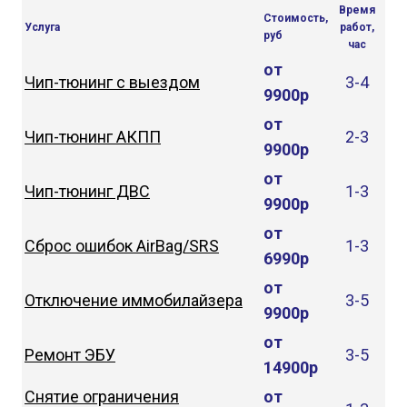
Время
Стоимость,
Услуга
работ,
руб
час
от
Чип-тюнинг с выездом
3-4
9900р
от
Чип-тюнинг АКПП
2-3
9900р
от
Чип-тюнинг ДВС
1-3
9900р
от
Сброс ошибок AirBag/SRS
1-3
6990р
от
Отключение иммобилайзера
3-5
9900р
от
Ремонт ЭБУ
3-5
14900р
Снятие ограничения
от