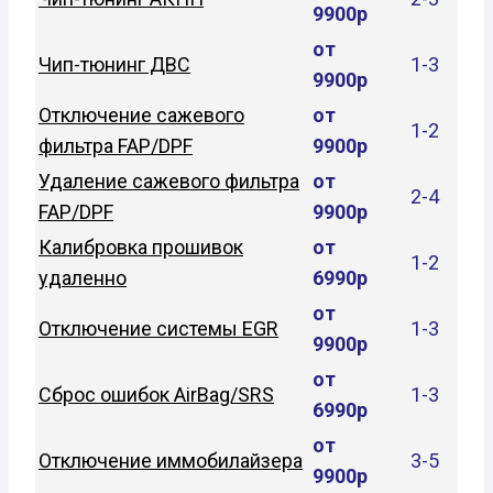
9900р
от
Чип-тюнинг ДВС
1-3
9900р
Отключение сажевого
от
1-2
фильтра FAP/DPF
9900р
Удаление сажевого фильтра
от
2-4
FAP/DPF
9900р
Калибровка прошивок
от
1-2
удаленно
6990р
от
Отключение системы EGR
1-3
9900р
от
Сброс ошибок AirBag/SRS
1-3
6990р
от
Отключение иммобилайзера
3-5
9900р