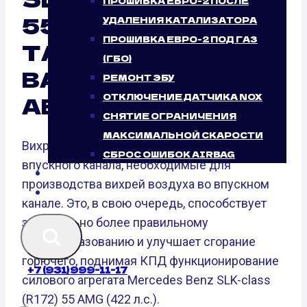
ПРОШИВКА ЕВРО-2 ПОСЛЕ
55 AMG (422 Л.С.):
УДАЛЕНИЯ КАТАЛИЗАТОРА
ПРОШИВКА ЕВРО-2 ПОД ГАЗ
ТАК ЛИ ЭТО НУЖНО
(ГБО)
ВАШЕМУ
РЕМОНТ ЭБУ
АВТОМОБИЛЮ?
ОТКЛЮЧЕНИЕ ДАТЧИКА NOX
СНЯТИЕ ОГРАНИЧЕНИЯ
МАКСИМАЛЬНОЙ СКАРОСТИ
Вихревые заслонки — это элементы
СБРОС ОШИБОК AIRBAG
впускного канала, необходимые для
БЛОГ
производства вихрей воздуха во впускном
КОНТАКТЫ
канале. Это, в свою очередь, способствует
значительно более правильному
смесеобразованию и улучшает сгорание
горючего, поднимая КПД функционирование
+7 (931) 999-11-17
силового агрегата Mercedes Benz SLK-class
(R172) 55 AMG (422 л.с.).