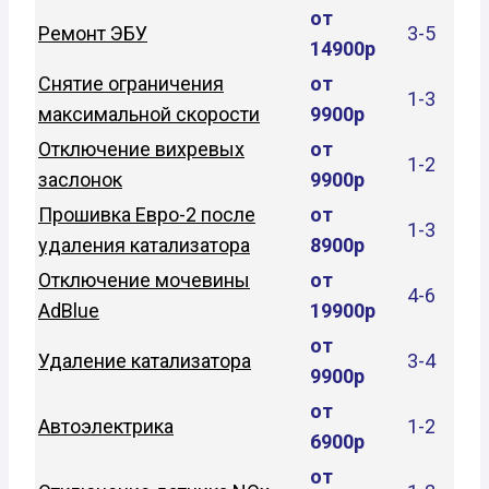
от
Ремонт ЭБУ
3-5
14900р
Снятие ограничения
от
1-3
максимальной скорости
9900р
Отключение вихревых
от
1-2
заслонок
9900р
Прошивка Евро-2 после
от
1-3
удаления катализатора
8900р
Отключение мочевины
от
4-6
AdBlue
19900р
от
Удаление катализатора
3-4
9900р
от
Автоэлектрика
1-2
6900р
от