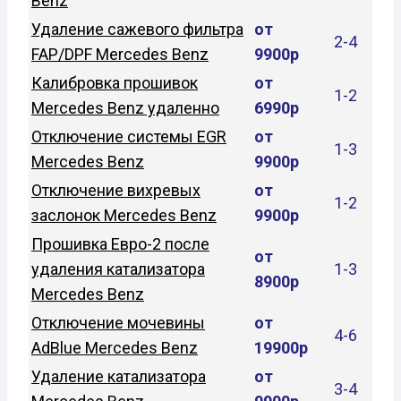
Benz
Удаление сажевого фильтра
от
2-4
FAP/DPF Mercedes Benz
9900р
Калибровка прошивок
от
1-2
Mercedes Benz удаленно
6990р
Отключение системы EGR
от
1-3
Mercedes Benz
9900р
Отключение вихревых
от
1-2
заслонок Mercedes Benz
9900р
Прошивка Евро-2 после
от
удаления катализатора
1-3
8900р
Mercedes Benz
Отключение мочевины
от
4-6
AdBlue Mercedes Benz
19900р
Удаление катализатора
от
3-4