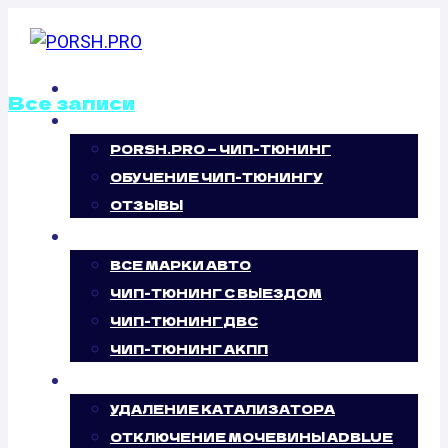
Перейти
к
содержимому
ГЛАВНАЯ
Все записи
О НАС
PORSH.PRO — ЧИП-ТЮНИНГ
ОТКЛЮЧЕНИЕ
ОБУЧЕНИЕ ЧИП-ТЮНИНГУ
ВИХРЕВЫХ
ОТЗЫВЫ
ЧИП-ТЮНИНГ
ЗАСЛОНОК
ВСЕ МАРКИ АВТО
ЧИП-ТЮНИНГ С ВЫЕЗДОМ
MERCEDES
ЧИП-ТЮНИНГ ДВС
ЧИП-ТЮНИНГ АКПП
BENZ SLK-
УСЛУГИ
CLASS (R172)
УДАЛЕНИЕ КАТАЛИЗАТОРА
ОТКЛЮЧЕНИЕ МОЧЕВИНЫ ADBLUE