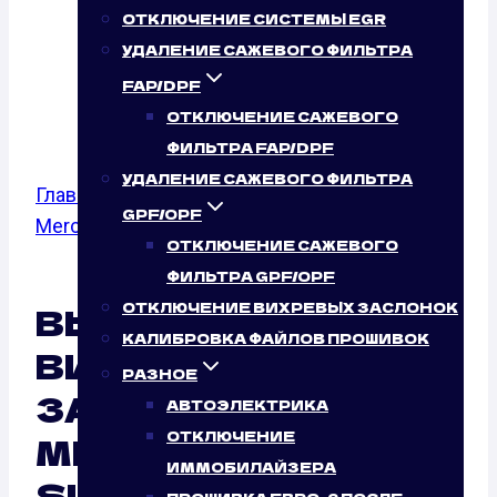
55 AMG (422
ОТКЛЮЧЕНИЕ СИСТЕМЫ EGR
УДАЛЕНИЕ САЖЕВОГО ФИЛЬТРА
Л.С.)
FAP/DPF
ОТКЛЮЧЕНИЕ САЖЕВОГО
ФИЛЬТРА FAP/DPF
УДАЛЕНИЕ САЖЕВОГО ФИЛЬТРА
Главная
/
Отключение вихревых заслонок
/
GPF/OPF
Mercedes Benz
/
SLK-class (R172)
/ 55 AMG
ОТКЛЮЧЕНИЕ САЖЕВОГО
ФИЛЬТРА GPF/OPF
ВЫКЛЮЧЕНИЕ
ОТКЛЮЧЕНИЕ ВИХРЕВЫХ ЗАСЛОНОК
КАЛИБРОВКА ФАЙЛОВ ПРОШИВОК
ВИХРЕВЫХ
РАЗНОЕ
ЗАСЛОНОК
АВТОЭЛЕКТРИКА
ОТКЛЮЧЕНИЕ
MERCEDES BENZ
ИММОБИЛАЙЗЕРА
SLK-CLASS (R172)