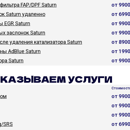
фильтра FAP/DPF Saturn
от 990
к Saturn удаленно
от 699
ы EGR Saturn
от 990
х заслонок Saturn
от 990
сле удаления катализатора Saturn
от 890
ы AdBlue Saturn
от 199
ора Saturn
от 990
ОКАЗЫВАЕМ УСЛУГИ
Стоимость
дом
от 990
от 990
от 990
g/SRS
от 699