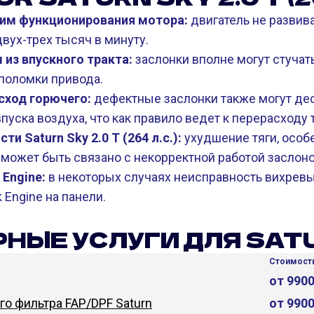
им функционирования мотора:
двигатель не развива
вух-трех тысяч в минуту.
из впускного тракта:
заслонки вполне могут стучат
 поломки привода.
ход горючего:
дефектные заслонки также могут де
пуска воздуха, что как правило ведет к перерасходу 
ти Saturn Sky 2.0 T (264 л.с.):
ухудшение тяги, особ
 может быть связано с некорректной работой заслоно
 Engine:
в некоторых случаях неисправность вихревы
Engine на панели.
НЫЕ УСЛУГИ ДЛЯ SAT
Стоимость
от 990
о фильтра FAP/DPF Saturn
от 990