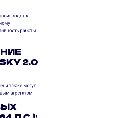
 производства
ьному
тивность работы
ЕНИЕ
SKY 2.0
ени также могут
овым агрегатом.
ВЫХ
 Л.С.):