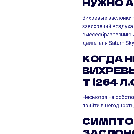
НУЖНО 
Вихревые заслонки 
завихрений воздуха 
смесеобразованию и
двигателя Saturn Sky 
КОГДА 
ВИХРЕВЫ
T (264 Л.
Несмотря на собств
прийти в негодность
СИМПТО
ЗАСЛОНОК