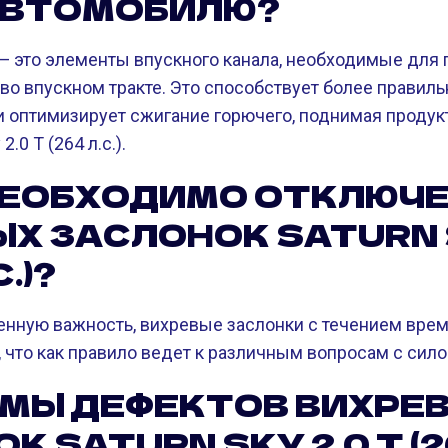
АВТОМОБИЛЮ?
— это элементы впускного канала, необходимые для
во впускном тракте. Это способствует более правил
 оптимизирует сжигание горючего, поднимая продук
2.0 T (264 л.с.).
НЕОБХОДИМО ОТКЛЮЧ
Х ЗАСЛОНОК SATURN 
С.)?
енную важность, вихревые заслонки с течением врем
, что как правило ведет к различным вопросам с сил
МЫ ДЕФЕКТОВ ВИХРЕ
 SATURN SKY 2.0 T (264