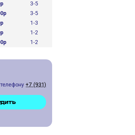
0р
3-5
00р
3-5
0р
1-3
0р
1-2
00р
1-2
о телефону
+7 (931)
УДИТЬ