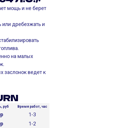
ет мощь и не берет
ь или дребезжать и
стабилизировать
топлива.
енно на малых
к.
х заслонок ведет к
URN
, руб
Время работ, час
0р
1-3
0р
1-2