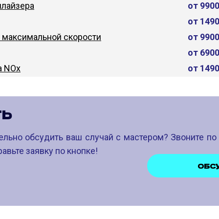
лайзера
от 990
от 149
 максимальной скорости
от 990
от 690
а NOx
от 149
ТЬ
ельно обсудить ваш случай с мастером? Звоните п
авьте заявку по кнопке!
ОБС