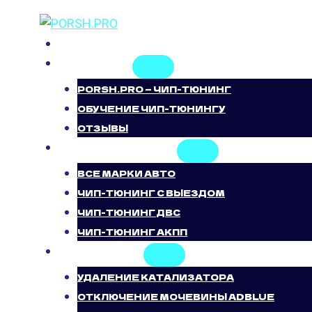
Перейти
к
ГЛАВНАЯ
содержимому
О НАС
PORSH.PRO — ЧИП-ТЮНИНГ
ОБУЧЕНИЕ ЧИП-ТЮНИНГУ
ОТЗЫВЫ
ЧИП-ТЮНИНГ
ВСЕ МАРКИ АВТО
ЧИП-ТЮНИНГ С ВЫЕЗДОМ
ЧИП-ТЮНИНГ ДВС
ЧИП-ТЮНИНГ АКПП
УСЛУГИ
УДАЛЕНИЕ КАТАЛИЗАТОРА
ОТКЛЮЧЕНИЕ МОЧЕВИНЫ ADBLUE