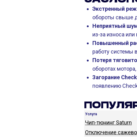
Экстренный реж
обороты свыше д
Неприятный шум 
из-за износа или
Повышенный рас
работу системы в
Потеря тяговитос
оборотах мотора,
Загорание Check
появлению Check 
ПОПУЛЯР
Услуга
Чип-тюнинг Saturn
Отключение сажевог