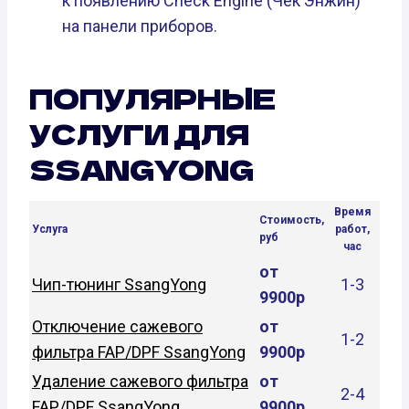
к появлению Check Engine (Чек Энжин)
на панели приборов.
ПОПУЛЯРНЫЕ
УСЛУГИ ДЛЯ
SSANGYONG
Время
Стоимость,
Услуга
работ,
руб
час
от
Чип-тюнинг SsangYong
1-3
9900р
Отключение сажевого
от
1-2
фильтра FAP/DPF SsangYong
9900р
Удаление сажевого фильтра
от
2-4
FAP/DPF SsangYong
9900р