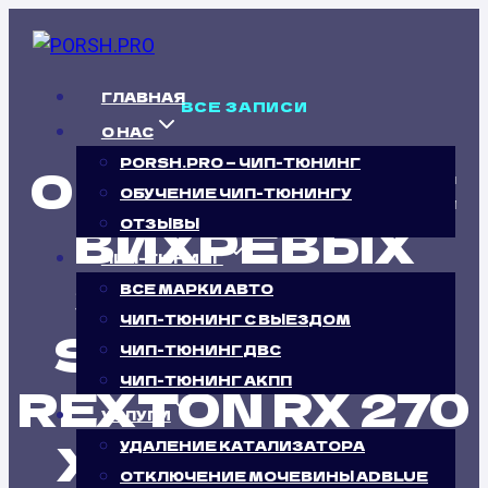
Перейти
к
содержимому
ГЛАВНАЯ
ВСЕ ЗАПИСИ
О НАС
PORSH.PRO — ЧИП-ТЮНИНГ
ОТКЛЮЧЕНИЕ
ОБУЧЕНИЕ ЧИП-ТЮНИНГУ
ВИХРЕВЫХ
ОТЗЫВЫ
ЧИП-ТЮНИНГ
ЗАСЛОНОК
ВСЕ МАРКИ АВТО
ЧИП-ТЮНИНГ С ВЫЕЗДОМ
SSANGYONG
ЧИП-ТЮНИНГ ДВС
ЧИП-ТЮНИНГ АКПП
REXTON RX 270
УСЛУГИ
XDI (165 Л.С.)
УДАЛЕНИЕ КАТАЛИЗАТОРА
ОТКЛЮЧЕНИЕ МОЧЕВИНЫ ADBLUE