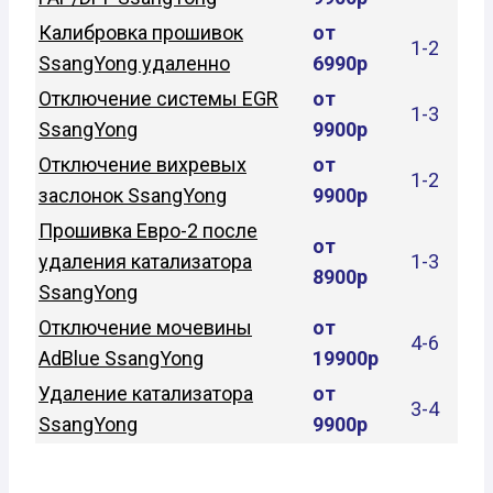
Калибровка прошивок
от
1-2
SsangYong удаленно
6990р
Отключение системы EGR
от
1-3
SsangYong
9900р
Отключение вихревых
от
1-2
заслонок SsangYong
9900р
Прошивка Евро-2 после
от
удаления катализатора
1-3
8900р
SsangYong
Отключение мочевины
от
4-6
AdBlue SsangYong
19900р
Удаление катализатора
от
3-4
SsangYong
9900р