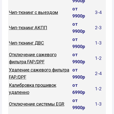
9900р
от
Чип-тюнинг с выездом
3-4
9900р
от
Чип-тюнинг АКПП
2-3
9900р
от
Чип-тюнинг ДВС
1-3
9900р
Отключение сажевого
от
1-2
фильтра FAP/DPF
9900р
Удаление сажевого фильтра
от
2-4
FAP/DPF
9900р
Калибровка прошивок
от
1-2
удаленно
6990р
от
Отключение системы EGR
1-3
9900р