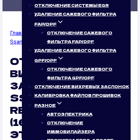
ОТКЛЮЧЕНИЕ СИСТЕМЫ EGR
УДАЛЕНИЕ САЖЕВОГО ФИЛЬТРА
FAP/DPF
Главная
/
Отключение вихревых заслонок
/
ОТКЛЮЧЕНИЕ САЖЕВОГО
SsangYong
/
Rexton
/ RX 270 XDI
ФИЛЬТРА FAP/DPF
УДАЛЕНИЕ САЖЕВОГО ФИЛЬТРА
ОТКЛЮЧЕНИЕ
GPF/OPF
ОТКЛЮЧЕНИЕ САЖЕВОГО
ВИХРЕВЫХ
ФИЛЬТРА GPF/OPF
ЗАСЛОНОК
ОТКЛЮЧЕНИЕ ВИХРЕВЫХ ЗАСЛОНОК
SSANGYONG
КАЛИБРОВКА ФАЙЛОВ ПРОШИВОК
РАЗНОЕ
REXTON RX 270 XDI
АВТОЭЛЕКТРИКА
(165 Л.С.): ТАК ЛИ
ОТКЛЮЧЕНИЕ
ЭТО НУЖНО
ИММОБИЛАЙЗЕРА