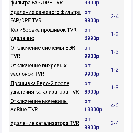
фильтра FAP/DPF TVR
9900р
Удаление сажевого фильтра
от
2-4
FAP/DPF TVR
9900р
Калибровка прошивок TVR
от
1-2
удаленно
6990р
Отключение системы EGR
от
1-3
TVR
9900р
Отключение вихревых
от
1-2
заслонок TVR
9900р
Прошивка Евро-2 после
от
1-3
удаления катализатора TVR
8900р
Отключение мочевины
от
4-6
AdBlue TVR
19900р
от
Удаление катализатора TVR
3-4
9900р