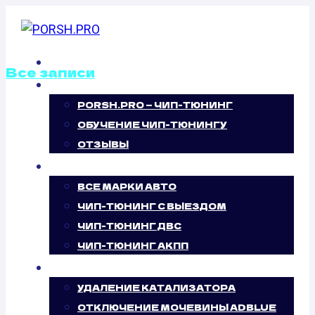
Перейти
к
содержимому
ГЛАВНАЯ
Все записи
О НАС
PORSH.PRO — ЧИП-ТЮНИНГ
ОТКЛЮЧЕНИЕ
ОБУЧЕНИЕ ЧИП-ТЮНИНГУ
ВИХРЕВЫХ
ОТЗЫВЫ
ЧИП-ТЮНИНГ
ЗАСЛОНОК
ВСЕ МАРКИ АВТО
ЧИП-ТЮНИНГ С ВЫЕЗДОМ
TVR TUSCAN
ЧИП-ТЮНИНГ ДВС
ЧИП-ТЮНИНГ АКПП
3.6 (355 Л.С.)
УСЛУГИ
УДАЛЕНИЕ КАТАЛИЗАТОРА
ОТКЛЮЧЕНИЕ МОЧЕВИНЫ ADBLUE