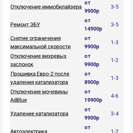
от
Отключение иммобилайзера
3-5
9900р
от
Ремонт ЭБУ
3-5
14900р
Снятие ограничения
от
1-3
максимальной скорости
9900р
Отключение вихревых
от
1-2
заслонок
9900р
Прошивка Евро-2 после
от
1-3
удаления катализатора
8900р
Отключение мочевины
от
4-6
AdBlue
19900р
от
Удаление катализатора
3-4
9900р
от
Автоэлектрика
1-2