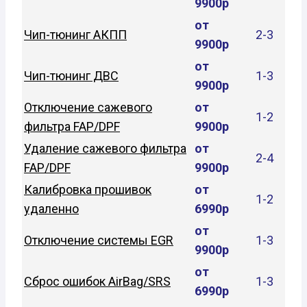
9900р
от
Чип-тюнинг АКПП
2-3
9900р
от
Чип-тюнинг ДВС
1-3
9900р
Отключение сажевого
от
1-2
фильтра FAP/DPF
9900р
Удаление сажевого фильтра
от
2-4
FAP/DPF
9900р
Калибровка прошивок
от
1-2
удаленно
6990р
от
Отключение системы EGR
1-3
9900р
от
Сброс ошибок AirBag/SRS
1-3
6990р