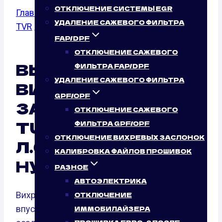
ОТКЛЮЧЕНИЕ СИСТЕМЫ EGR
Главная
/
Отключение вихревых заслонок
/
УДАЛЕНИЕ САЖЕВОГО ФИЛЬТРА
TVR
/
Tuscan
/ 3.6
FAP/DPF
ОТКЛЮЧЕНИЕ САЖЕВОГО
ВЫКЛЮЧЕНИЕ
ФИЛЬТРА FAP/DPF
УДАЛЕНИЕ САЖЕВОГО ФИЛЬТРА
ВИХРЕВЫХ
GPF/OPF
ЗАСЛОНОК TVR
ОТКЛЮЧЕНИЕ САЖЕВОГО
TUSCAN 3.6 (355
ФИЛЬТРА GPF/OPF
ОТКЛЮЧЕНИЕ ВИХРЕВЫХ ЗАСЛОНОК
Л.С.): ТАК ЛИ ЭТО
КАЛИБРОВКА ФАЙЛОВ ПРОШИВОК
НУЖНО АВТО?
РАЗНОЕ
АВТОЭЛЕКТРИКА
Вихревые заслонки — это элементы
ОТКЛЮЧЕНИЕ
впускного коллектора, созданные для
ИММОБИЛАЙЗЕРА