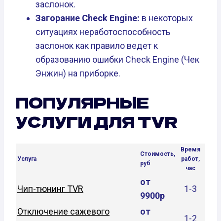
заслонок.
Загорание Check Engine:
в некоторых
ситуациях неработоспособность
заслонок как правило ведет к
образованию ошибки Check Engine (Чек
Энжин) на приборке.
ПОПУЛЯРНЫЕ
УСЛУГИ ДЛЯ TVR
Время
Стоимость,
Услуга
работ,
руб
час
от
Чип-тюнинг TVR
1-3
9900р
Отключение сажевого
от
1-2