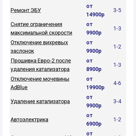
от
Ремонт ЭБУ
3-5
14900р
Снятие ограничения
от
1-3
максимальной скорости
9900р
Отключение вихревых
от
1-2
заслонок
9900р
Прошивка Евро-2 после
от
1-3
удаления катализатора
8900р
Отключение мочевины
от
4-6
AdBlue
19900р
от
Удаление катализатора
3-4
9900р
от
Автоэлектрика
1-2
6900р
от