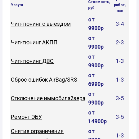
Стоимость,
Услуга
работ,
руб
час
от
Чип-тюнинг с выездом
3-4
9900р
от
Чип-тюнинг АКПП
2-3
9900р
от
Чип-тюнинг ДВС
1-3
9900р
от
Сброс ошибок AirBag/SRS
1-3
6990р
от
Отключение иммобилайзера
3-5
9900р
от
Ремонт ЭБУ
3-5
14900р
Снятие ограничения
от
1-3