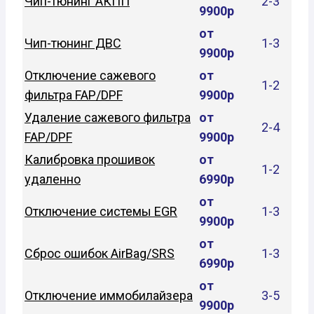
Чип-тюнинг АКПП
2-3
9900р
от
Чип-тюнинг ДВС
1-3
9900р
Отключение сажевого
от
1-2
фильтра FAP/DPF
9900р
Удаление сажевого фильтра
от
2-4
FAP/DPF
9900р
Калибровка прошивок
от
1-2
удаленно
6990р
от
Отключение системы EGR
1-3
9900р
от
Сброс ошибок AirBag/SRS
1-3
6990р
от
Отключение иммобилайзера
3-5
9900р