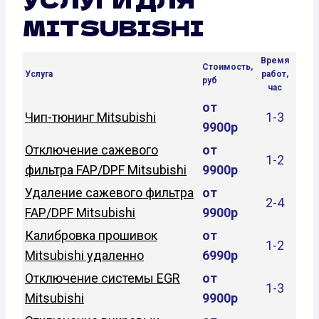
MITSUBISHI
Время
Стоимость,
Услуга
работ,
руб
час
от
Чип-тюнинг Mitsubishi
1-3
9900р
Отключение сажевого
от
1-2
фильтра FAP/DPF Mitsubishi
9900р
Удаление сажевого фильтра
от
2-4
FAP/DPF Mitsubishi
9900р
Калибровка прошивок
от
1-2
Mitsubishi удаленно
6990р
Отключение системы EGR
от
1-3
Mitsubishi
9900р