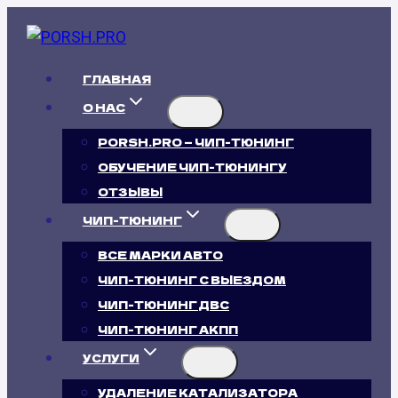
Перейти
к
содержимому
ГЛАВНАЯ
О НАС
PORSH.PRO — ЧИП-ТЮНИНГ
ОБУЧЕНИЕ ЧИП-ТЮНИНГУ
ОТЗЫВЫ
ЧИП-ТЮНИНГ
ВСЕ МАРКИ АВТО
ЧИП-ТЮНИНГ С ВЫЕЗДОМ
ЧИП-ТЮНИНГ ДВС
ЧИП-ТЮНИНГ АКПП
УСЛУГИ
УДАЛЕНИЕ КАТАЛИЗАТОРА