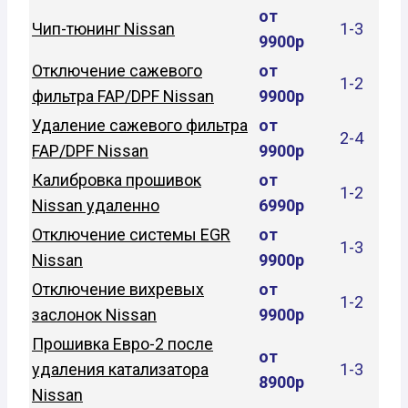
от
Чип-тюнинг Nissan
1-3
9900р
Отключение сажевого
от
1-2
фильтра FAP/DPF Nissan
9900р
Удаление сажевого фильтра
от
2-4
FAP/DPF Nissan
9900р
Калибровка прошивок
от
1-2
Nissan удаленно
6990р
Отключение системы EGR
от
1-3
Nissan
9900р
Отключение вихревых
от
1-2
заслонок Nissan
9900р
Прошивка Евро-2 после
от
удаления катализатора
1-3
8900р
Nissan