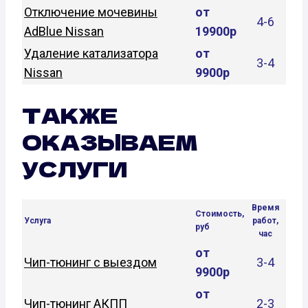
Отключение мочевины
от
4-6
AdBlue Nissan
19900р
Удаление катализатора
от
3-4
Nissan
9900р
ТАКЖЕ
ОКАЗЫВАЕМ
УСЛУГИ
Время
Стоимость,
Услуга
работ,
руб
час
от
Чип-тюнинг с выездом
3-4
9900р
от
Чип-тюнинг АКПП
2-3