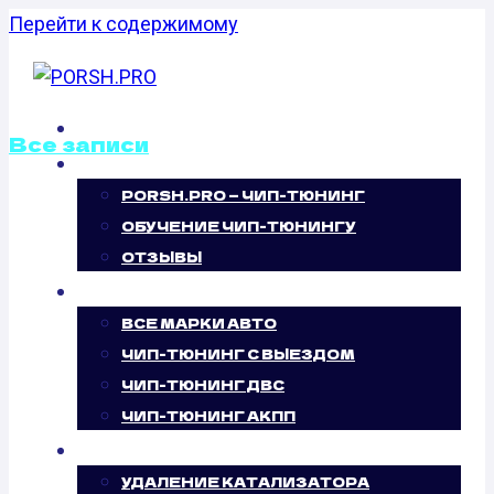
Перейти к содержимому
ГЛАВНАЯ
Все записи
О НАС
PORSH.PRO — ЧИП-ТЮНИНГ
КАЛИБРОВКА
ОБУЧЕНИЕ ЧИП-ТЮНИНГУ
ФАЙЛОВ
ОТЗЫВЫ
ЧИП-ТЮНИНГ
ПРОШИВОК
ВСЕ МАРКИ АВТО
ЧИП-ТЮНИНГ С ВЫЕЗДОМ
NISSAN
ЧИП-ТЮНИНГ ДВС
ЧИП-ТЮНИНГ АКПП
SENTRA 2.0
УСЛУГИ
УДАЛЕНИЕ КАТАЛИЗАТОРА