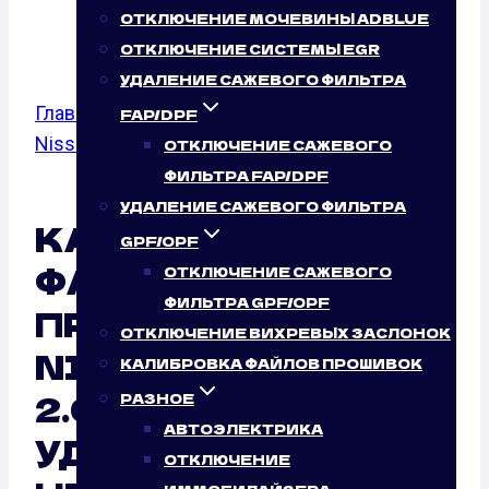
(142 Л.С.)
ОТКЛЮЧЕНИЕ МОЧЕВИНЫ ADBLUE
ОТКЛЮЧЕНИЕ СИСТЕМЫ EGR
УДАЛЕНИЕ САЖЕВОГО ФИЛЬТРА
Главная
/
Калибровка файлов прошивок
/
FAP/DPF
Nissan
/
Sentra
/ 2.0
ОТКЛЮЧЕНИЕ САЖЕВОГО
ФИЛЬТРА FAP/DPF
УДАЛЕНИЕ САЖЕВОГО ФИЛЬТРА
КАЛИБРОВКА
GPF/OPF
ФАЙЛОВ
ОТКЛЮЧЕНИЕ САЖЕВОГО
ФИЛЬТРА GPF/OPF
ПРОШИВОК ЭБУ
ОТКЛЮЧЕНИЕ ВИХРЕВЫХ ЗАСЛОНОК
NISSAN SENTRA
КАЛИБРОВКА ФАЙЛОВ ПРОШИВОК
2.0 (142 Л.С.)
РАЗНОЕ
АВТОЭЛЕКТРИКА
УДАЛЕННО:
ОТКЛЮЧЕНИЕ