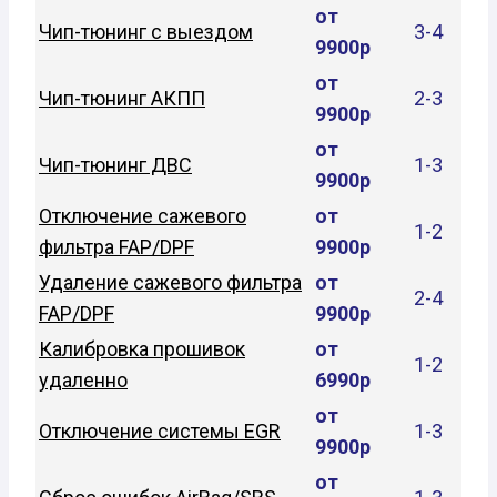
от
Чип-тюнинг с выездом
3-4
9900р
от
Чип-тюнинг АКПП
2-3
9900р
от
Чип-тюнинг ДВС
1-3
9900р
Отключение сажевого
от
1-2
фильтра FAP/DPF
9900р
Удаление сажевого фильтра
от
2-4
FAP/DPF
9900р
Калибровка прошивок
от
1-2
удаленно
6990р
от
Отключение системы EGR
1-3
9900р
от