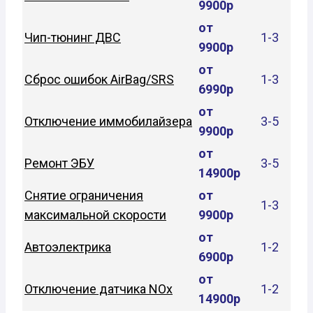
9900р
от
Чип-тюнинг ДВС
1-3
9900р
от
Сброс ошибок AirBag/SRS
1-3
6990р
от
Отключение иммобилайзера
3-5
9900р
от
Ремонт ЭБУ
3-5
14900р
Снятие ограничения
от
1-3
максимальной скорости
9900р
от
Автоэлектрика
1-2
6900р
от
Отключение датчика NOx
1-2
14900р