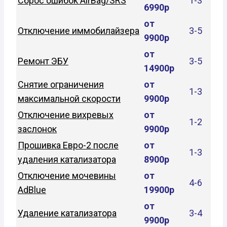
Сброс ошибок AirBag/SRS
1-3
6990р
от
Отключение иммобилайзера
3-5
9900р
от
Ремонт ЭБУ
3-5
14900р
Снятие ограничения
от
1-3
максимальной скорости
9900р
Отключение вихревых
от
1-2
заслонок
9900р
Прошивка Евро-2 после
от
1-3
удаления катализатора
8900р
Отключение мочевины
от
4-6
AdBlue
19900р
от
Удаление катализатора
3-4
9900р