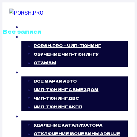
Перейти
к
содержимому
ГЛАВНАЯ
Все записи
О НАС
PORSH.PRO — ЧИП-ТЮНИНГ
КАЛИБРОВКА
ОБУЧЕНИЕ ЧИП-ТЮНИНГУ
ФАЙЛОВ
ОТЗЫВЫ
ЧИП-ТЮНИНГ
ПРОШИВОК
ВСЕ МАРКИ АВТО
ЧИП-ТЮНИНГ С ВЫЕЗДОМ
OPEL ANTARA
ЧИП-ТЮНИНГ ДВС
ЧИП-ТЮНИНГ АКПП
3.2 (227 Л.С.)
УСЛУГИ
УДАЛЕНИЕ КАТАЛИЗАТОРА
ОТКЛЮЧЕНИЕ МОЧЕВИНЫ ADBLUE