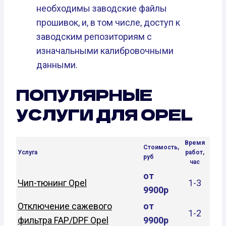
необходимы заводские файлы
прошивок, и, в том числе, доступ к
заводским репозиториям с
изначальными калибровочными
данными.
ПОПУЛЯРНЫЕ
УСЛУГИ ДЛЯ OPEL
Время
Стоимость,
Услуга
работ,
руб
час
от
Чип-тюнинг Opel
1-3
9900р
Отключение сажевого
от
1-2
фильтра FAP/DPF Opel
9900р