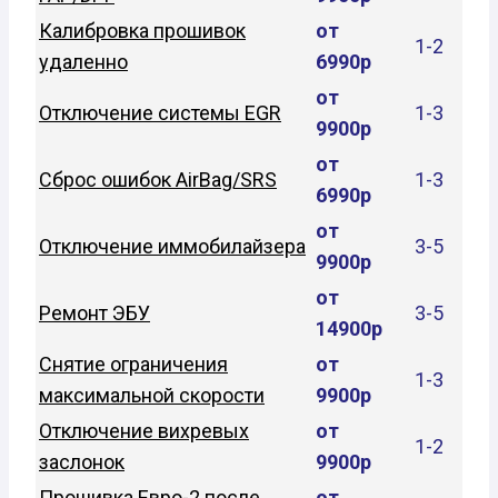
Калибровка прошивок
от
1-2
удаленно
6990р
от
Отключение системы EGR
1-3
9900р
от
Сброс ошибок AirBag/SRS
1-3
6990р
от
Отключение иммобилайзера
3-5
9900р
от
Ремонт ЭБУ
3-5
14900р
Снятие ограничения
от
1-3
максимальной скорости
9900р
Отключение вихревых
от
1-2
заслонок
9900р
Прошивка Евро-2 после
от