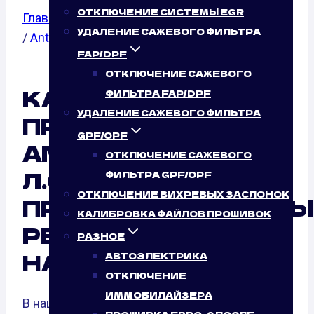
ОТКЛЮЧЕНИЕ СИСТЕМЫ EGR
Главная
/
Калибровка файлов прошивок
/
Opel
УДАЛЕНИЕ САЖЕВОГО ФИЛЬТРА
/
Antara
/ 3.2
FAP/DPF
ОТКЛЮЧЕНИЕ САЖЕВОГО
КАЛИБРОВКА
ФИЛЬТРА FAP/DPF
УДАЛЕНИЕ САЖЕВОГО ФИЛЬТРА
ПРОШИВОК OPEL
GPF/OPF
ANTARA 3.2 (227
ОТКЛЮЧЕНИЕ САЖЕВОГО
Л.С.) УДАЛЕННО:
ФИЛЬТРА GPF/OPF
ОТКЛЮЧЕНИЕ ВИХРЕВЫХ ЗАСЛОНОК
ПРОФЕССИОНАЛЬНЫ
КАЛИБРОВКА ФАЙЛОВ ПРОШИВОК
РЕЗУЛЬТАТ ОТ
РАЗНОЕ
НАШЕГО СЕРВИСА
АВТОЭЛЕКТРИКА
ОТКЛЮЧЕНИЕ
ИММОБИЛАЙЗЕРА
В нашем мире чип-тюнинг автомобилей