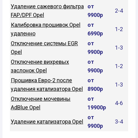
Удаление сажевого фильтра
от
2-4
FAP/DPF Opel
9900р
Калибровка прошивок Opel
от
1-2
удаленно
6990р
Отключение системы EGR
от
1-3
Opel
9900р
Отключение вихревых
от
1-2
заслонок Opel
9900р
Прошивка Евро-2 после
от
1-3
удаления катализатора Opel
8900р
Отключение мочевины
от
4-6
AdBlue Opel
19900р
от
Удаление катализатора Opel
3-4
9900р