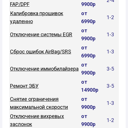
2-4
FAP/DPF
9900р
Калибровка прошивок
от
1-2
удаленно
6990р
от
Отключение системы EGR
1-3
9900р
от
Сброс ошибок AirBag/SRS
1-3
6990р
от
Отключение иммобилайзера
3-5
9900р
от
Ремонт ЭБУ
3-5
14900р
Снятие ограничения
от
1-3
максимальной скорости
9900р
Отключение вихревых
от
1-2
заслонок
9900р