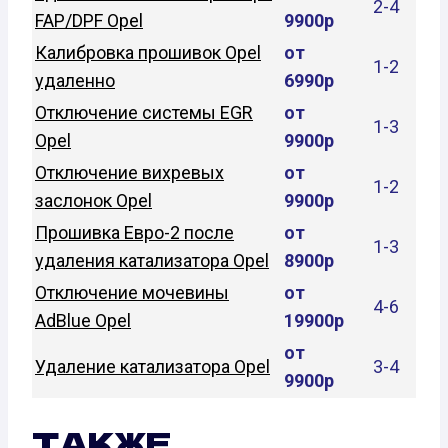
2-4
FAP/DPF Opel
9900р
Калибровка прошивок Opel
от
1-2
удаленно
6990р
Отключение системы EGR
от
1-3
Opel
9900р
Отключение вихревых
от
1-2
заслонок Opel
9900р
Прошивка Евро-2 после
от
1-3
удаления катализатора Opel
8900р
Отключение мочевины
от
4-6
AdBlue Opel
19900р
от
Удаление катализатора Opel
3-4
9900р
ТАКЖЕ