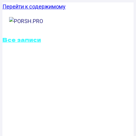
Перейти к содержимому
Все записи
КАЛИБРОВКА
ФАЙЛОВ
ПРОШИВОК
OPEL ASTRA F
1.4 (60 Л.С.)