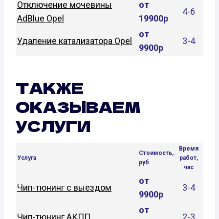
Отключение мочевины
от
4-6
AdBlue Opel
19900р
от
Удаление катализатора Opel
3-4
9900р
ТАКЖЕ
ОКАЗЫВАЕМ
УСЛУГИ
Время
Стоимость,
Услуга
работ,
руб
час
от
Чип-тюнинг с выездом
3-4
9900р
от
Чип-тюнинг АКПП
2-3