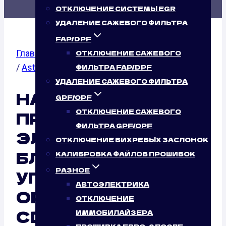
ОТКЛЮЧЕНИЕ СИСТЕМЫ EGR
УДАЛЕНИЕ САЖЕВОГО ФИЛЬТРА
FAP/DPF
Главная
/
Калибровка файлов прошивок
/
Opel
ОТКЛЮЧЕНИЕ САЖЕВОГО
/
Astra J
/ 1.7 CDTI
ФИЛЬТРА FAP/DPF
УДАЛЕНИЕ САЖЕВОГО ФИЛЬТРА
НАСТРОЙКА
GPF/OPF
ОТКЛЮЧЕНИЕ САЖЕВОГО
ПРОШИВКИ
ФИЛЬТРА GPF/OPF
ЭЛЕКТРОННОГО
ОТКЛЮЧЕНИЕ ВИХРЕВЫХ ЗАСЛОНОК
БЛОКА
КАЛИБРОВКА ФАЙЛОВ ПРОШИВОК
РАЗНОЕ
УПРАВЛЕНИЯ (ЭБУ)
АВТОЭЛЕКТРИКА
OPEL ASTRA J 1.7
ОТКЛЮЧЕНИЕ
CDTI (110 Л.С.)
ИММОБИЛАЙЗЕРА