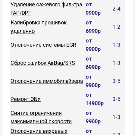
Удаление сажевого фильтра
от
2-4
FAP/DPF
9900р
Калибровка прошивок
от
1-2
удаленно
6990р
от
Отключение системы EGR
1-3
9900р
от
Сброс ошибок AirBag/SRS
1-3
6990р
от
Отключение иммобилайзера
3-5
9900р
от
Ремонт ЭБУ
3-5
14900р
Снятие ограничения
от
1-3
максимальной скорости
9900р
Отключение вихревых
от