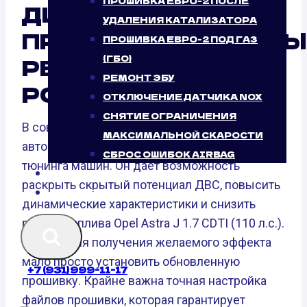
ПРОШИВКА ЕВРО-2 ПОСЛЕ
ДИСТАНЦИОННО:
УДАЛЕНИЯ КАТАЛИЗАТОРА
ПРОФЕССИОНАЛЬНЫ
ПРОШИВКА ЕВРО-2 ПОД ГАЗ
(ГБО)
РЕЗУЛЬТАТ ОТ
РЕМОНТ ЭБУ
PORSH.PRO
ОТКЛЮЧЕНИЕ ДАТЧИКА NOX
СНЯТИЕ ОГРАНИЧЕНИЯ
В современном мире чип-тюнинг
МАКСИМАЛЬНОЙ СКАРОСТИ
автомобилей стал неотъемлемой частью
СБРОС ОШИБОК AIRBAG
тюнинга машин. Он дает возможность
БЛОГ
раскрыть скрытый потенциал ДВС, повысить
КОНТАКТЫ
динамические характеристики и снизить
расход топлива Opel Astra J 1.7 CDTI (110 л.с.).
Однако для получения желаемого эффекта
мало просто установить обновленную
+7 (931) 999-11-17
прошивку. Крайне важна точная настройка
файлов прошивки, которая гарантирует