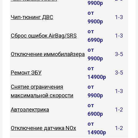
9900р
от
Чип-тюнинг ДВС
1-3
9900р
от
Сброс ошибок AirBag/SRS
1-3
6990р
от
Отключение иммобилайзера
3-5
9900р
от
Ремонт ЭБУ
3-5
14900р
Снятие ограничения
от
1-3
максимальной скорости
9900р
от
Автоэлектрика
1-2
6900р
от
Отключение датчика NOx
1-2
14900р