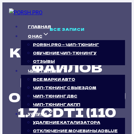
Перейти
к
содержимому
ГЛАВНАЯ
ВСЕ ЗАПИСИ
О НАС
PORSH.PRO — ЧИП-ТЮНИНГ
КАЛИБРОВКА
ОБУЧЕНИЕ ЧИП-ТЮНИНГУ
ФАЙЛОВ
ОТЗЫВЫ
ЧИП-ТЮНИНГ
ПРОШИВОК
ВСЕ МАРКИ АВТО
ЧИП-ТЮНИНГ С ВЫЕЗДОМ
OPEL ASTRA J
ЧИП-ТЮНИНГ ДВС
ЧИП-ТЮНИНГ АКПП
1.7 CDTI (110
УСЛУГИ
Л.С.)
УДАЛЕНИЕ КАТАЛИЗАТОРА
ОТКЛЮЧЕНИЕ МОЧЕВИНЫ ADBLUE