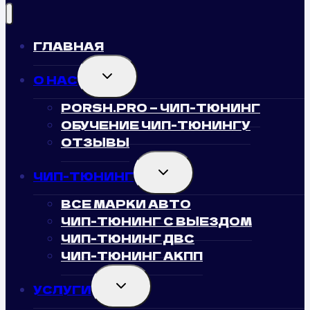
ГЛАВНАЯ
TOGGLE
О НАС
CHILD
MENU
PORSH.PRO — ЧИП-ТЮНИНГ
ОБУЧЕНИЕ ЧИП-ТЮНИНГУ
ОТЗЫВЫ
TOGGLE
ЧИП-ТЮНИНГ
CHILD
MENU
ВСЕ МАРКИ АВТО
ЧИП-ТЮНИНГ С ВЫЕЗДОМ
ЧИП-ТЮНИНГ ДВС
ЧИП-ТЮНИНГ АКПП
TOGGLE
УСЛУГИ
CHILD
MENU