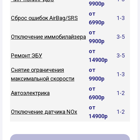
9900р
от
Сброс ошибок AirBag/SRS
1-3
6990р
от
Отключение иммобилайзера
3-5
9900р
от
Ремонт ЭБУ
3-5
14900р
Снятие ограничения
от
1-3
максимальной скорости
9900р
от
Автоэлектрика
1-2
6900р
от
Отключение датчика NOx
1-2
14900р