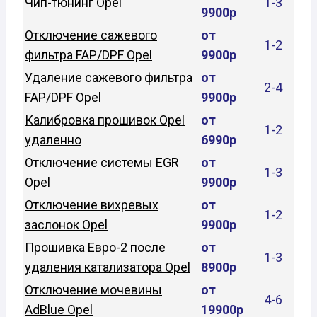
Чип-тюнинг Opel
1-3
9900р
Отключение сажевого
от
1-2
фильтра FAP/DPF Opel
9900р
Удаление сажевого фильтра
от
2-4
FAP/DPF Opel
9900р
Калибровка прошивок Opel
от
1-2
удаленно
6990р
Отключение системы EGR
от
1-3
Opel
9900р
Отключение вихревых
от
1-2
заслонок Opel
9900р
Прошивка Евро-2 после
от
1-3
удаления катализатора Opel
8900р
Отключение мочевины
от
4-6
AdBlue Opel
19900р