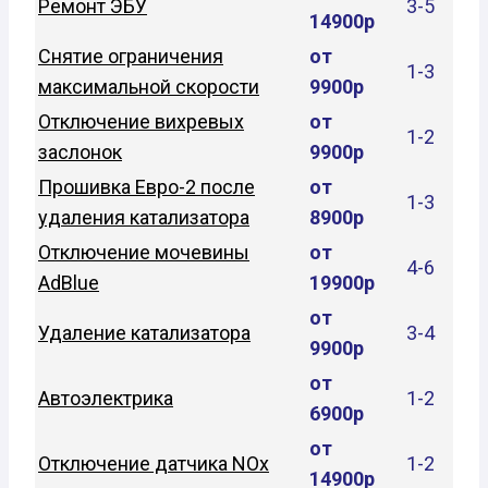
Ремонт ЭБУ
3-5
14900р
Снятие ограничения
от
1-3
максимальной скорости
9900р
Отключение вихревых
от
1-2
заслонок
9900р
Прошивка Евро-2 после
от
1-3
удаления катализатора
8900р
Отключение мочевины
от
4-6
AdBlue
19900р
от
Удаление катализатора
3-4
9900р
от
Автоэлектрика
1-2
6900р
от
Отключение датчика NOx
1-2
14900р