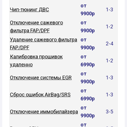
от
Чип-тюнинг ДВС
1-3
9900р
Отключение сажевого
от
1-2
фильтра FAP/DPF
9900р
Удаление сажевого фильтра
от
2-4
FAP/DPF
9900р
Калибровка прошивок
от
1-2
удаленно
6990р
от
Отключение системы EGR
1-3
9900р
от
Сброс ошибок AirBag/SRS
1-3
6990р
от
Отключение иммобилайзера
3-5
9900р
от