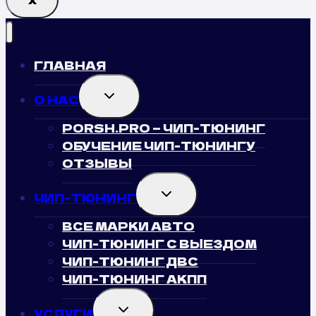
Х
ГЛАВНАЯ
TOGGLE
О НАС
CHILD
MENU
PORSH.PRO — ЧИП-ТЮНИНГ
ОБУЧЕНИЕ ЧИП-ТЮНИНГУ
ОТЗЫВЫ
TOGGLE
ЧИП-ТЮНИНГ
CHILD
MENU
ВСЕ МАРКИ АВТО
ЧИП-ТЮНИНГ С ВЫЕЗДОМ
ЧИП-ТЮНИНГ ДВС
ЧИП-ТЮНИНГ АКПП
TOGGLE
УСЛУГИ
CHILD