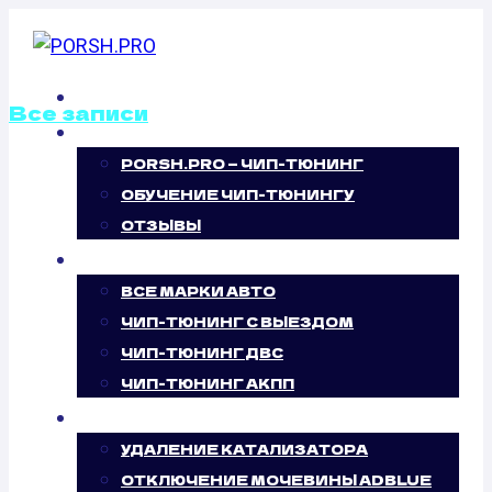
Перейти
к
содержимому
ГЛАВНАЯ
Все записи
О НАС
PORSH.PRO — ЧИП-ТЮНИНГ
КАЛИБРОВКА
ОБУЧЕНИЕ ЧИП-ТЮНИНГУ
ФАЙЛОВ
ОТЗЫВЫ
ЧИП-ТЮНИНГ
ПРОШИВОК
ВСЕ МАРКИ АВТО
ЧИП-ТЮНИНГ С ВЫЕЗДОМ
OPEL
ЧИП-ТЮНИНГ ДВС
ЧИП-ТЮНИНГ АКПП
FRONTERA 3.2
УСЛУГИ
(205 Л.С.)
УДАЛЕНИЕ КАТАЛИЗАТОРА
ОТКЛЮЧЕНИЕ МОЧЕВИНЫ ADBLUE