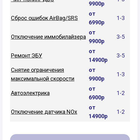
9900р
от
Сброс ошибок AirBag/SRS
1-3
6990р
от
Отключение иммобилайзера
3-5
9900р
от
Ремонт ЭБУ
3-5
14900р
Снятие ограничения
от
1-3
максимальной скорости
9900р
от
Автоэлектрика
1-2
6900р
от
Отключение датчика NOx
1-2
14900р