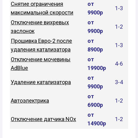
Снятие ограничения
от
1-3
максимальной скорости
9900р
Отключение вихревых
от
1-2
заслонок
9900р
Прошивка Евро-2 после
от
1-3
удаления катализатора
8900р
Отключение мочевины
от
4-6
AdBlue
19900р
от
Удаление катализатора
3-4
9900р
от
Автоэлектрика
1-2
6900р
от
Отключение датчика NOx
1-2
14900р