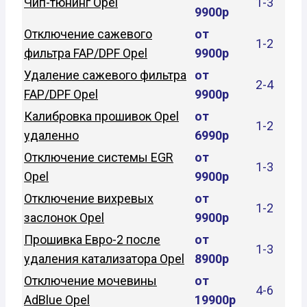
Чип-тюнинг Opel
1-3
9900р
Отключение сажевого
от
1-2
фильтра FAP/DPF Opel
9900р
Удаление сажевого фильтра
от
2-4
FAP/DPF Opel
9900р
Калибровка прошивок Opel
от
1-2
удаленно
6990р
Отключение системы EGR
от
1-3
Opel
9900р
Отключение вихревых
от
1-2
заслонок Opel
9900р
Прошивка Евро-2 после
от
1-3
удаления катализатора Opel
8900р
Отключение мочевины
от
4-6
AdBlue Opel
19900р