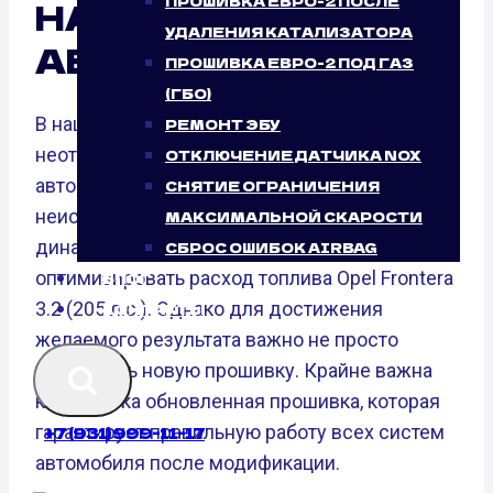
ПРОШИВКА ЕВРО-2 ПОСЛЕ
НАШЕГО
УДАЛЕНИЯ КАТАЛИЗАТОРА
АВТОСЕРВИСА
ПРОШИВКА ЕВРО-2 ПОД ГАЗ
(ГБО)
В нашем мире чип-тюнинг стал
РЕМОНТ ЭБУ
неотъемлемой частью улучшения
ОТКЛЮЧЕНИЕ ДАТЧИКА NOX
автомобилей. Он дает возможность раскрыть
СНЯТИЕ ОГРАНИЧЕНИЯ
неиспользованный потенциал ДВС, повысить
МАКСИМАЛЬНОЙ СКАРОСТИ
динамические характеристики и
СБРОС ОШИБОК AIRBAG
оптимизировать расход топлива Opel Frontera
БЛОГ
3.2 (205 л.с.). Однако для достижения
КОНТАКТЫ
желаемого результата важно не просто
установить новую прошивку. Крайне важна
калибровка обновленная прошивка, которая
гарантирует правильную работу всех систем
+7 (931) 999-11-17
автомобиля после модификации.