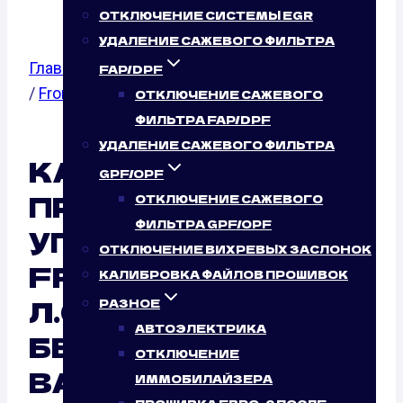
ОТКЛЮЧЕНИЕ СИСТЕМЫ EGR
УДАЛЕНИЕ САЖЕВОГО ФИЛЬТРА
Главная
/
Калибровка файлов прошивок
/
Opel
FAP/DPF
/
Frontera
/ 3.2
ОТКЛЮЧЕНИЕ САЖЕВОГО
ФИЛЬТРА FAP/DPF
УДАЛЕНИЕ САЖЕВОГО ФИЛЬТРА
КАЛИБРОВКА
GPF/OPF
ПРОШИВКИ БЛОКА
ОТКЛЮЧЕНИЕ САЖЕВОГО
ФИЛЬТРА GPF/OPF
УПРАВЛЕНИЯ OPEL
ОТКЛЮЧЕНИЕ ВИХРЕВЫХ ЗАСЛОНОК
FRONTERA 3.2 (205
КАЛИБРОВКА ФАЙЛОВ ПРОШИВОК
Л.С.) УДАЛЕННО:
РАЗНОЕ
АВТОЭЛЕКТРИКА
БЕЗУПРЕЧНЫЙ
ОТКЛЮЧЕНИЕ
ВАРИАНТ ОТ
ИММОБИЛАЙЗЕРА