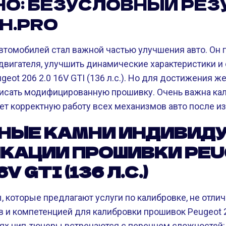
О: БЕЗУСЛОВНЫЙ РЕЗ
H.PRO
автомобилей стал важной частью улучшения авто. Он 
двигателя, улучшить динамические характеристики и
geot 206 2.0 16V GTI (136 л.с.). Но для достижения ж
писать модифицированную прошивку. Очень важна ка
ет корректную работу всех механизмов авто после и
НЫЕ КАМНИ ИНДИВИД
КАЦИИ ПРОШИВКИ PE
6V GTI (136 Л.С.)
, которые предлагают услуги по калибровке, не отл
и компетенцией для калибровки прошивок Peugeot 20
ациях чип-тюнеры встречаются с перечнем сложностей: