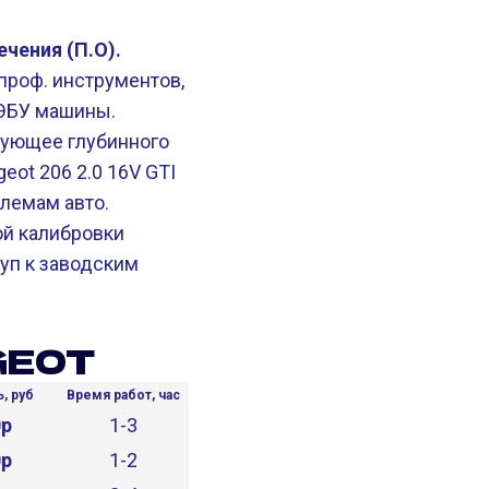
чения (П.О).
проф. инструментов,
 ЭБУ машины.
бующее глубинного
eot 206 2.0 16V GTI
блемам авто.
й калибровки
уп к заводским
GEOT
, руб
Время работ, час
0р
1-3
0р
1-2