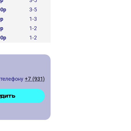
0р
3-5
00р
3-5
0р
1-3
0р
1-2
00р
1-2
о телефону
+7 (931)
УДИТЬ