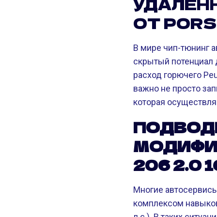
УДАЛЕНН
ОТ PORS
В мире чип-тюнинг 
скрытый потенциал 
расход горючего Peu
важно не просто за
которая осуществля
ПОДВОД
МОДИФИ
206 2.0 1
Многие автосервисы
комплексом навыков 
л.с.). В таких ситу