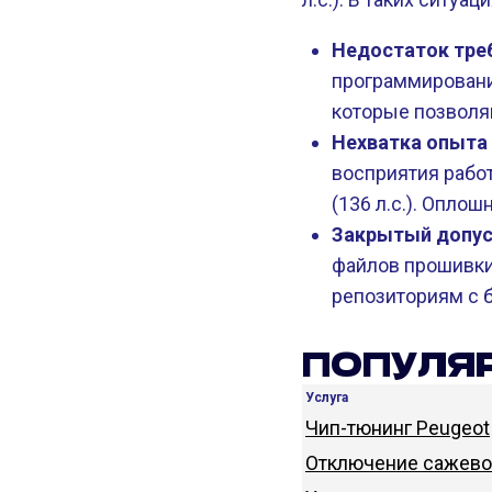
Недостаток треб
программировани
которые позволя
Нехватка опыта 
восприятия работ
(136 л.с.). Опло
Закрытый допус
файлов прошивки
репозиториям с
ПОПУЛЯР
Услуга
Чип-тюнинг Peugeot
Отключение сажевог