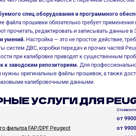
уемого спец.оборудования и программного обеспе
е файла прошивки обязательно требует применения 
ют прочитать, редактировать и записывать данные в
и умений.
Настройка — это не простое действие, тре
ы систем ДВС, коробки передач и прочих частей Peug
шности при калибровке приводят к существенным про
к к заводским репозиториям.
Для профессионально
 нужны оригинальные файлы прошивок, а также дост
 базовыми калибровочными данными.
НЫЕ УСЛУГИ ДЛЯ PEU
Стоимость
от 990
о фильтра FAP/DPF Peugeot
от 990