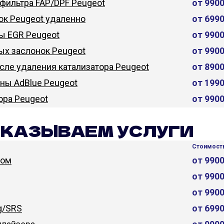
фильтра FAP/DPF Peugeot
от 990
ок Peugeot удаленно
от 699
ы EGR Peugeot
от 990
ых заслонок Peugeot
от 990
сле удаления катализатора Peugeot
от 890
ны AdBlue Peugeot
от 199
ора Peugeot
от 990
ОКАЗЫВАЕМ УСЛУГИ
Стоимость
дом
от 990
от 990
от 990
g/SRS
от 699