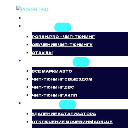
Перейти
к
ГЛАВНАЯ
содержимому
О НАС
PORSH.PRO — ЧИП-ТЮНИНГ
ОБУЧЕНИЕ ЧИП-ТЮНИНГУ
ОТЗЫВЫ
ЧИП-ТЮНИНГ
ВСЕ МАРКИ АВТО
ЧИП-ТЮНИНГ С ВЫЕЗДОМ
ЧИП-ТЮНИНГ ДВС
ЧИП-ТЮНИНГ АКПП
УСЛУГИ
УДАЛЕНИЕ КАТАЛИЗАТОРА
ОТКЛЮЧЕНИЕ МОЧЕВИНЫ ADBLUE