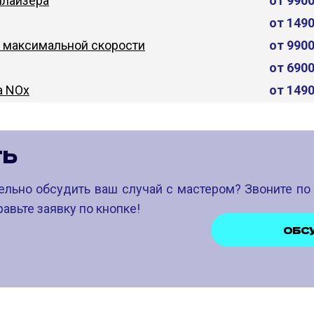
лайзера
от 990
от 149
 максимальной скорости
от 990
от 690
а NOx
от 149
ТЬ
ельно обсудить ваш случай с мастером? Звоните п
авьте заявку по кнопке!
ОБС