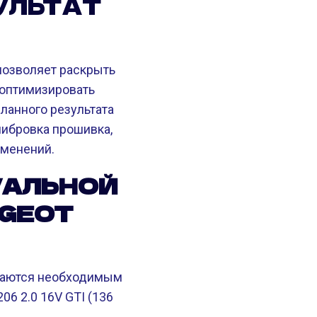
УЛЬТАТ
позволяет раскрыть
 оптимизировать
еланного результата
либровка прошивка,
зменений.
УАЛЬНОЙ
UGEOT
ичаются необходимым
6 2.0 16V GTI (136