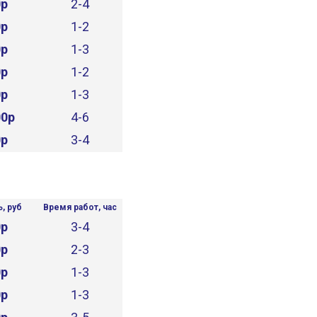
0р
2-4
0р
1-2
0р
1-3
0р
1-2
0р
1-3
00р
4-6
0р
3-4
, руб
Время работ, час
0р
3-4
0р
2-3
0р
1-3
0р
1-3