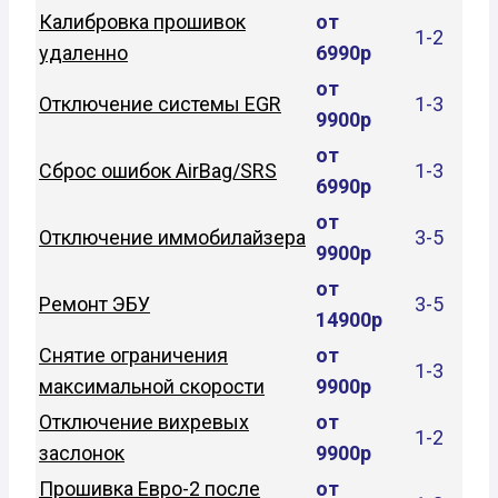
Калибровка прошивок
от
1-2
удаленно
6990р
от
Отключение системы EGR
1-3
9900р
от
Сброс ошибок AirBag/SRS
1-3
6990р
от
Отключение иммобилайзера
3-5
9900р
от
Ремонт ЭБУ
3-5
14900р
Снятие ограничения
от
1-3
максимальной скорости
9900р
Отключение вихревых
от
1-2
заслонок
9900р
Прошивка Евро-2 после
от