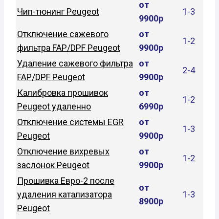
от
Чип-тюнинг Peugeot
1-3
9900р
Отключение сажевого
от
1-2
фильтра FAP/DPF Peugeot
9900р
Удаление сажевого фильтра
от
2-4
FAP/DPF Peugeot
9900р
Калибровка прошивок
от
1-2
Peugeot удаленно
6990р
Отключение системы EGR
от
1-3
Peugeot
9900р
Отключение вихревых
от
1-2
заслонок Peugeot
9900р
Прошивка Евро-2 после
от
удаления катализатора
1-3
8900р
Peugeot