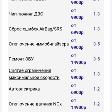
9900р
от
Чип-тюнинг ДВС
1-3
9900р
от
Сброс ошибок AirBag/SRS
1-3
6990р
от
Отключение иммобилайзера
3-5
9900р
от
Ремонт ЭБУ
3-5
14900р
Снятие ограничения
от
1-3
максимальной скорости
9900р
от
Автоэлектрика
1-2
6900р
от
Отключение датчика NOx
1-2
14900р