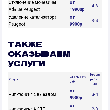
Отключение мочевины
от
4-6
AdBlue Peugeot
19900р
Удаление катализатора
от
3-4
Peugeot
9900р
ТАКЖЕ
ОКАЗЫВАЕМ
УСЛУГИ
Время
Стоимость,
Услуга
работ,
руб
час
от
Чип-тюнинг с выездом
3-4
9900р
от
Чип-тюнинг АКПП
2-3