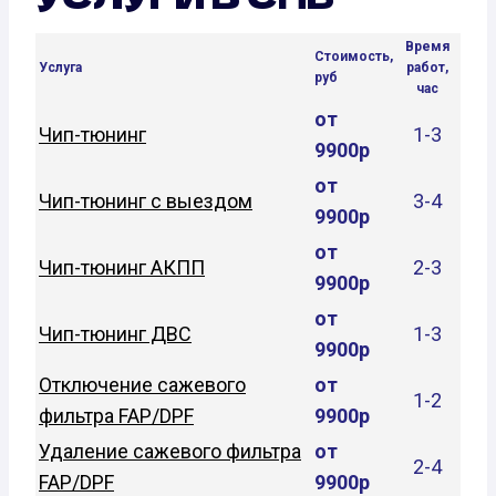
Время
Стоимость,
Услуга
работ,
руб
час
от
Чип-тюнинг
1-3
9900р
от
Чип-тюнинг с выездом
3-4
9900р
от
Чип-тюнинг АКПП
2-3
9900р
от
Чип-тюнинг ДВС
1-3
9900р
Отключение сажевого
от
1-2
фильтра FAP/DPF
9900р
Удаление сажевого фильтра
от
2-4
FAP/DPF
9900р