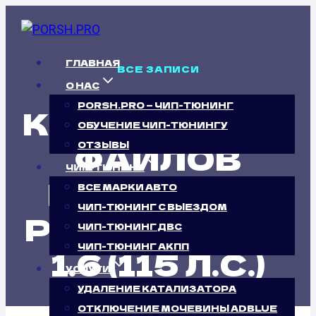
Перейти
к
содержимому
ГЛАВНАЯ
ВСЕ ЗАПИСИ
О НАС
PORSH.PRO — ЧИП-ТЮНИНГ
КАЛИБРОВКА
ОБУЧЕНИЕ ЧИП-ТЮНИНГУ
ФАЙЛОВ
ОТЗЫВЫ
ЧИП-ТЮНИНГ
ПРОШИВОК
ВСЕ МАРКИ АВТО
ЧИП-ТЮНИНГ С ВЫЕЗДОМ
PEUGEOT 301
ЧИП-ТЮНИНГ ДВС
ЧИП-ТЮНИНГ АКПП
1.6 (115 Л.С.)
УСЛУГИ
УДАЛЕНИЕ КАТАЛИЗАТОРА
ОТКЛЮЧЕНИЕ МОЧЕВИНЫ ADBLUE