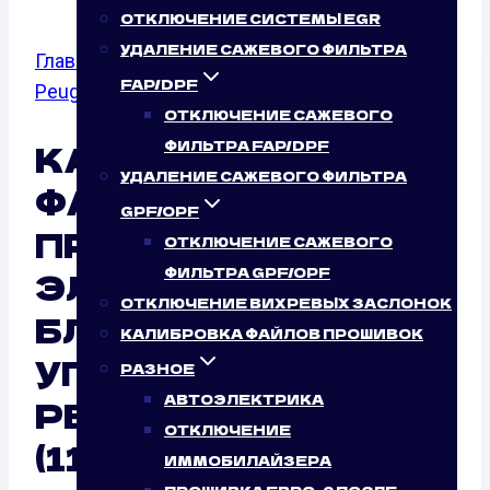
ОТКЛЮЧЕНИЕ СИСТЕМЫ EGR
УДАЛЕНИЕ САЖЕВОГО ФИЛЬТРА
Главная
/
Калибровка файлов прошивок
/
FAP/DPF
Peugeot
/
301
/ 1.6
ОТКЛЮЧЕНИЕ САЖЕВОГО
КАЛИБРОВКА
ФИЛЬТРА FAP/DPF
УДАЛЕНИЕ САЖЕВОГО ФИЛЬТРА
ФАЙЛОВ
GPF/OPF
ПРОШИВОК
ОТКЛЮЧЕНИЕ САЖЕВОГО
ФИЛЬТРА GPF/OPF
ЭЛЕКТРОННОГО
ОТКЛЮЧЕНИЕ ВИХРЕВЫХ ЗАСЛОНОК
БЛОКА
КАЛИБРОВКА ФАЙЛОВ ПРОШИВОК
УПРАВЛЕНИЯ (ЭБУ)
РАЗНОЕ
АВТОЭЛЕКТРИКА
PEUGEOT 301 1.6
ОТКЛЮЧЕНИЕ
(115 Л.С.)
ИММОБИЛАЙЗЕРА