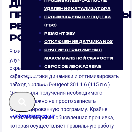
ДИСТАНЦИОННО:
ПРОШИВКА ЕВРО-2 ПОСЛЕ
УДАЛЕНИЯ КАТАЛИЗАТОРА
ПРОФЕССИОНАЛЬНЫ
ПРОШИВКА ЕВРО-2 ПОД ГАЗ
РЕЗУЛЬТАТ ОТ
(ГБО)
РЕМОНТ ЭБУ
PORSH.PRO
ОТКЛЮЧЕНИЕ ДАТЧИКА NOX
СНЯТИЕ ОГРАНИЧЕНИЯ
В мире чип-тюнинг является важной частью
МАКСИМАЛЬНОЙ СКАРОСТИ
улучшения машин. Он позволяет раскрыть
СБРОС ОШИБОК AIRBAG
скрытый потенциал мотора, повысить
БЛОГ
характеристики динамики и оптимизировать
КОНТАКТЫ
расход топлива Peugeot 301 1.6 (115 л.с.).
Однако для получения необходимого
эффекта важно не просто записать
модифицированную программу. Крайне
+7 (931) 999-11-17
важна калибровка обновленная прошивка,
которая осуществляет правильную работу