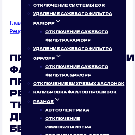
ОТКЛЮЧЕНИЕ СИСТЕМЫ EGR
УДАЛЕНИЕ САЖЕВОГО ФИЛЬТРА
Главная
/
Калибровка файлов прошивок
/
FAP/DPF
Peugeot
/
308
/ 1.6 THP
ОТКЛЮЧЕНИЕ САЖЕВОГО
ФИЛЬТРА FAP/DPF
УДАЛЕНИЕ САЖЕВОГО ФИЛЬТРА
ПРОГРАММИРОВАНИ
GPF/OPF
ФАЙЛОВ
ОТКЛЮЧЕНИЕ САЖЕВОГО
ФИЛЬТРА GPF/OPF
ПРОШИВОК
ОТКЛЮЧЕНИЕ ВИХРЕВЫХ ЗАСЛОНОК
PEUGEOT 308 1.6
КАЛИБРОВКА ФАЙЛОВ ПРОШИВОК
THP (140 Л.С.)
РАЗНОЕ
АВТОЭЛЕКТРИКА
ДИСТАНЦИОННО:
ОТКЛЮЧЕНИЕ
БЕЗУСЛОВНЫЙ
ИММОБИЛАЙЗЕРА