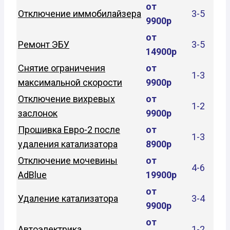
от
Отключение иммобилайзера
3-5
9900р
от
Ремонт ЭБУ
3-5
14900р
Снятие ограничения
от
1-3
максимальной скорости
9900р
Отключение вихревых
от
1-2
заслонок
9900р
Прошивка Евро-2 после
от
1-3
удаления катализатора
8900р
Отключение мочевины
от
4-6
AdBlue
19900р
от
Удаление катализатора
3-4
9900р
от
Автоэлектрика
1-2