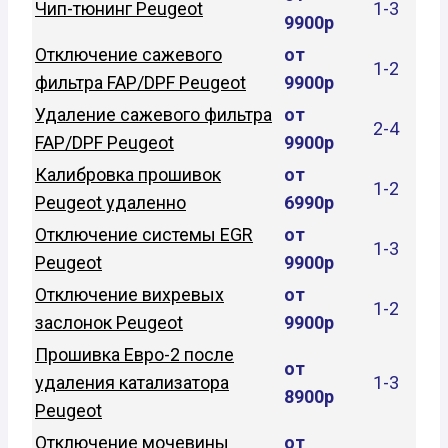
Чип-тюнинг Peugeot
1-3
9900р
Отключение сажевого
от
1-2
фильтра FAP/DPF Peugeot
9900р
Удаление сажевого фильтра
от
2-4
FAP/DPF Peugeot
9900р
Калибровка прошивок
от
1-2
Peugeot удаленно
6990р
Отключение системы EGR
от
1-3
Peugeot
9900р
Отключение вихревых
от
1-2
заслонок Peugeot
9900р
Прошивка Евро-2 после
от
удаления катализатора
1-3
8900р
Peugeot
Отключение мочевины
от