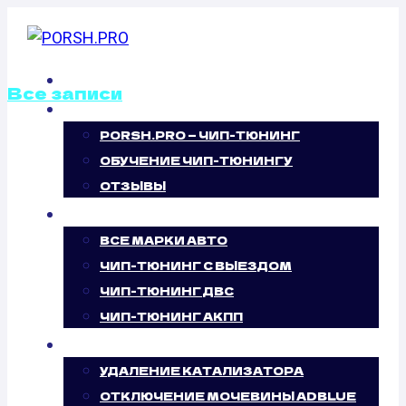
Перейти
к
содержимому
ГЛАВНАЯ
Все записи
О НАС
PORSH.PRO — ЧИП-ТЮНИНГ
КАЛИБРОВКА
ОБУЧЕНИЕ ЧИП-ТЮНИНГУ
ФАЙЛОВ
ОТЗЫВЫ
ЧИП-ТЮНИНГ
ПРОШИВОК
ВСЕ МАРКИ АВТО
ЧИП-ТЮНИНГ С ВЫЕЗДОМ
PEUGEOT 308
ЧИП-ТЮНИНГ ДВС
ЧИП-ТЮНИНГ АКПП
1.6 THP (140
УСЛУГИ
Л.С.)
УДАЛЕНИЕ КАТАЛИЗАТОРА
ОТКЛЮЧЕНИЕ МОЧЕВИНЫ ADBLUE