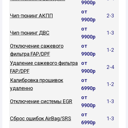
9900р
от
Чип-тюнинг АКПП
2-3
9900р
от
Чип-тюнинг ДВС
1-3
9900р
Отключение сажевого
от
1-2
фильтра FAP/DPF
9900р
Удаление сажевого фильтра
от
2-4
FAP/DPF
9900р
Калибровка прошивок
от
1-2
удаленно
6990р
от
Отключение системы EGR
1-3
9900р
от
Сброс ошибок AirBag/SRS
1-3
6990р