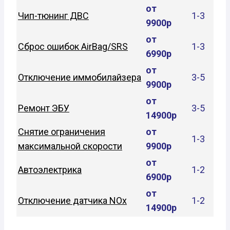
от
Чип-тюнинг ДВС
1-3
9900р
от
Сброс ошибок AirBag/SRS
1-3
6990р
от
Отключение иммобилайзера
3-5
9900р
от
Ремонт ЭБУ
3-5
14900р
Снятие ограничения
от
1-3
максимальной скорости
9900р
от
Автоэлектрика
1-2
6900р
от
Отключение датчика NOx
1-2
14900р