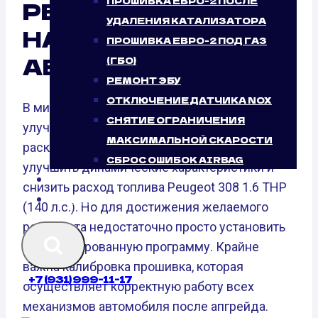
ПРОШИВКА ЕВРО-2 ПОСЛЕ
РЕЗУЛЬТАТ ОТ
УДАЛЕНИЯ КАТАЛИЗАТОРА
НАШЕГО
ПРОШИВКА ЕВРО-2 ПОД ГАЗ
АВТОСЕРВИСА
(ГБО)
РЕМОНТ ЭБУ
ОТКЛЮЧЕНИЕ ДАТЧИКА NOX
В мире чип-тюнинг является важной частью
СНЯТИЕ ОГРАНИЧЕНИЯ
улучшения автомобилей. Он позволяет
МАКСИМАЛЬНОЙ СКАРОСТИ
раскрыть скрытый потенциал мотора,
СБРОС ОШИБОК AIRBAG
улучшить динамические характеристики и
БЛОГ
снизить расход топлива Peugeot 308 1.6 THP
КОНТАКТЫ
(140 л.с.). Но для достижения желаемого
результата недостаточно просто установить
модифицированную программу. Крайне
важна калибровка прошивка, которая
+7 (931) 999-11-17
осуществляет корректную работу всех
механизмов автомобиля после апгрейда.