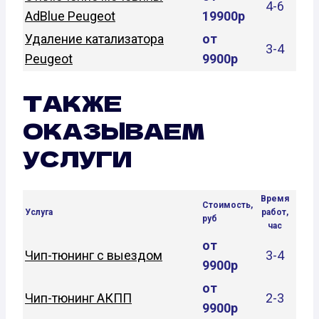
4-6
AdBlue Peugeot
19900р
Удаление катализатора
от
3-4
Peugeot
9900р
ТАКЖЕ
ОКАЗЫВАЕМ
УСЛУГИ
Время
Стоимость,
Услуга
работ,
руб
час
от
Чип-тюнинг с выездом
3-4
9900р
от
Чип-тюнинг АКПП
2-3
9900р