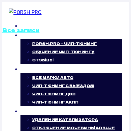
Перейти
к
содержимому
ГЛАВНАЯ
Все записи
О НАС
PORSH.PRO — ЧИП-ТЮНИНГ
КАЛИБРОВКА
ОБУЧЕНИЕ ЧИП-ТЮНИНГУ
ФАЙЛОВ
ОТЗЫВЫ
ЧИП-ТЮНИНГ
ПРОШИВОК
ВСЕ МАРКИ АВТО
ЧИП-ТЮНИНГ С ВЫЕЗДОМ
PEUGEOT
ЧИП-ТЮНИНГ ДВС
ЧИП-ТЮНИНГ АКПП
BIPPER 1.4 HDI
УСЛУГИ
(70 Л.С.)
УДАЛЕНИЕ КАТАЛИЗАТОРА
ОТКЛЮЧЕНИЕ МОЧЕВИНЫ ADBLUE