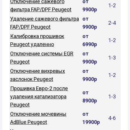
Отключение сажевого
от
1-2
фильтра FAP/DPF Peugeot
9900р
Удаление сажевого фильтра
от
2-4
FAP/DPF Peugeot
9900р
Калибровка прошивок
от
1-2
Peugeot удаленно
6990р
Отключение системы EGR
от
1-3
Peugeot
9900р
Отключение вихревых
от
1-2
заслонок Peugeot
9900р
Прошивка Евро-2 после
от
удаления катализатора
1-3
8900р
Peugeot
Отключение мочевины
от
4-6
AdBlue Peugeot
19900р