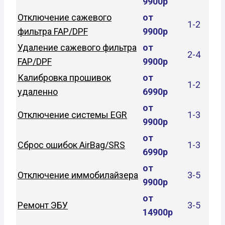
9900р
Отключение сажевого
от
1-2
фильтра FAP/DPF
9900р
Удаление сажевого фильтра
от
2-4
FAP/DPF
9900р
Калибровка прошивок
от
1-2
удаленно
6990р
от
Отключение системы EGR
1-3
9900р
от
Сброс ошибок AirBag/SRS
1-3
6990р
от
Отключение иммобилайзера
3-5
9900р
от
Ремонт ЭБУ
3-5
14900р