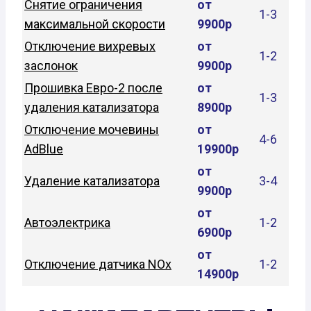
Снятие ограничения
от
1-3
максимальной скорости
9900р
Отключение вихревых
от
1-2
заслонок
9900р
Прошивка Евро-2 после
от
1-3
удаления катализатора
8900р
Отключение мочевины
от
4-6
AdBlue
19900р
от
Удаление катализатора
3-4
9900р
от
Автоэлектрика
1-2
6900р
от
Отключение датчика NOx
1-2
14900р