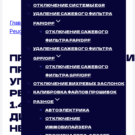
ОТКЛЮЧЕНИЕ СИСТЕМЫ EGR
УДАЛЕНИЕ САЖЕВОГО ФИЛЬТРА
Главная
/
Калибровка файлов прошивок
/
FAP/DPF
Peugeot
/
Bipper
/ 1.4 HDI
ОТКЛЮЧЕНИЕ САЖЕВОГО
ФИЛЬТРА FAP/DPF
УДАЛЕНИЕ САЖЕВОГО ФИЛЬТРА
ПРОГРАММИРОВАНИ
GPF/OPF
ПРОШИВОК БЛОКА
ОТКЛЮЧЕНИЕ САЖЕВОГО
ФИЛЬТРА GPF/OPF
УПРАВЛЕНИЯ
ОТКЛЮЧЕНИЕ ВИХРЕВЫХ ЗАСЛОНОК
PEUGEOT BIPPER
КАЛИБРОВКА ФАЙЛОВ ПРОШИВОК
1.4 HDI (70 Л.С.)
РАЗНОЕ
АВТОЭЛЕКТРИКА
ДИСТАНЦИОННО:
ОТКЛЮЧЕНИЕ
НЕСОМНЕННЫЙ
ИММОБИЛАЙЗЕРА