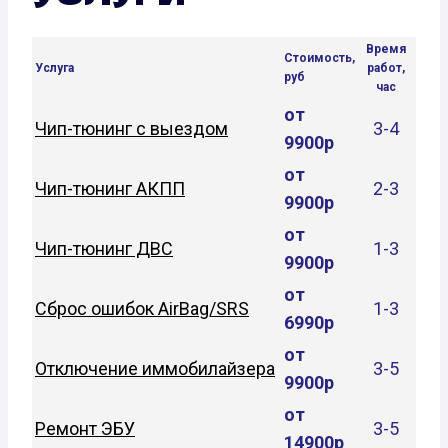
Время
Стоимость,
Услуга
работ,
руб
час
от
Чип-тюнинг с выездом
3-4
9900р
от
Чип-тюнинг АКПП
2-3
9900р
от
Чип-тюнинг ДВС
1-3
9900р
от
Сброс ошибок AirBag/SRS
1-3
6990р
от
Отключение иммобилайзера
3-5
9900р
от
Ремонт ЭБУ
3-5
14900р