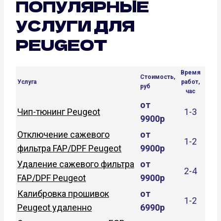
ПОПУЛЯРНЫЕ
УСЛУГИ ДЛЯ
PEUGEOT
Время
Стоимость,
Услуга
работ,
руб
час
от
Чип-тюнинг Peugeot
1-3
9900р
Отключение сажевого
от
1-2
фильтра FAP/DPF Peugeot
9900р
Удаление сажевого фильтра
от
2-4
FAP/DPF Peugeot
9900р
Калибровка прошивок
от
1-2
Peugeot удаленно
6990р