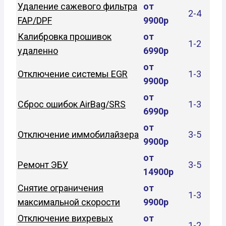
Удаление сажевого фильтра
от
2-4
FAP/DPF
9900р
Калибровка прошивок
от
1-2
удаленно
6990р
от
Отключение системы EGR
1-3
9900р
от
Сброс ошибок AirBag/SRS
1-3
6990р
от
Отключение иммобилайзера
3-5
9900р
от
Ремонт ЭБУ
3-5
14900р
Снятие ограничения
от
1-3
максимальной скорости
9900р
Отключение вихревых
от
1-2