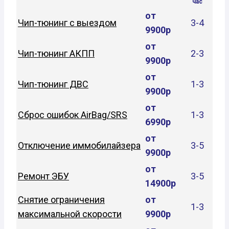
час
от
Чип-тюнинг с выездом
3-4
9900р
от
Чип-тюнинг АКПП
2-3
9900р
от
Чип-тюнинг ДВС
1-3
9900р
от
Сброс ошибок AirBag/SRS
1-3
6990р
от
Отключение иммобилайзера
3-5
9900р
от
Ремонт ЭБУ
3-5
14900р
Снятие ограничения
от
1-3
максимальной скорости
9900р