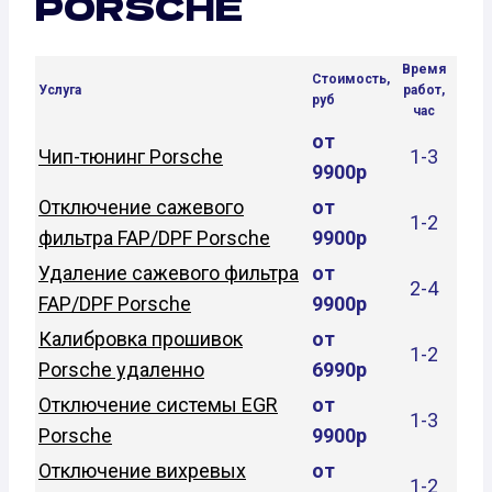
PORSCHE
Время
Стоимость,
Услуга
работ,
руб
час
от
Чип-тюнинг Porsche
1-3
9900р
Отключение сажевого
от
1-2
фильтра FAP/DPF Porsche
9900р
Удаление сажевого фильтра
от
2-4
FAP/DPF Porsche
9900р
Калибровка прошивок
от
1-2
Porsche удаленно
6990р
Отключение системы EGR
от
1-3
Porsche
9900р
Отключение вихревых
от
1-2