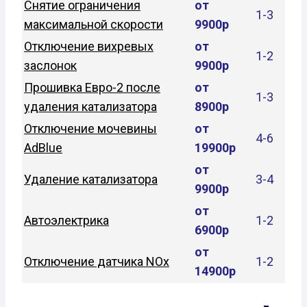
Снятие ограничения
от
1-3
максимальной скорости
9900р
Отключение вихревых
от
1-2
заслонок
9900р
Прошивка Евро-2 после
от
1-3
удаления катализатора
8900р
Отключение мочевины
от
4-6
AdBlue
19900р
от
Удаление катализатора
3-4
9900р
от
Автоэлектрика
1-2
6900р
от
Отключение датчика NOx
1-2
14900р