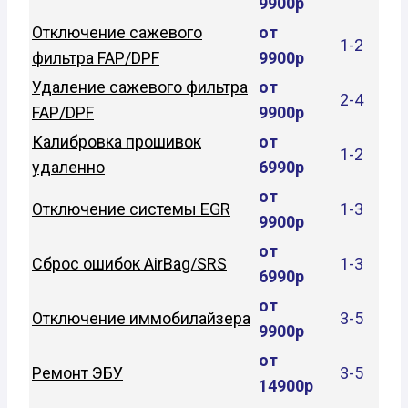
9900р
Отключение сажевого
от
1-2
фильтра FAP/DPF
9900р
Удаление сажевого фильтра
от
2-4
FAP/DPF
9900р
Калибровка прошивок
от
1-2
удаленно
6990р
от
Отключение системы EGR
1-3
9900р
от
Сброс ошибок AirBag/SRS
1-3
6990р
от
Отключение иммобилайзера
3-5
9900р
от
Ремонт ЭБУ
3-5
14900р