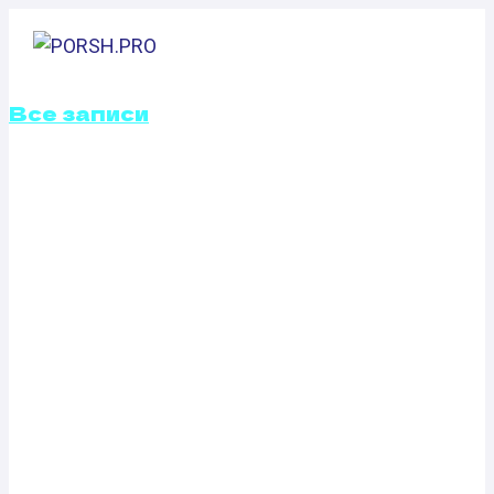
Перейти
к
содержимому
Все записи
КАЛИБРОВКА
ФАЙЛОВ
ПРОШИВОК
PORSCHE 911
(996) 3.4
TURBO (480