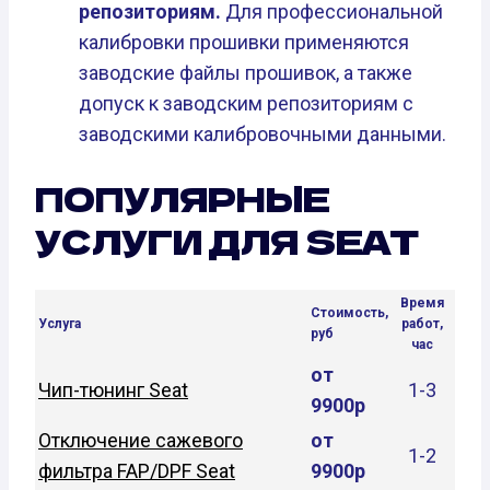
репозиториям.
Для профессиональной
калибровки прошивки применяются
заводские файлы прошивок, а также
допуск к заводским репозиториям с
заводскими калибровочными данными.
ПОПУЛЯРНЫЕ
УСЛУГИ ДЛЯ SEAT
Время
Стоимость,
Услуга
работ,
руб
час
от
Чип-тюнинг Seat
1-3
9900р
Отключение сажевого
от
1-2
фильтра FAP/DPF Seat
9900р