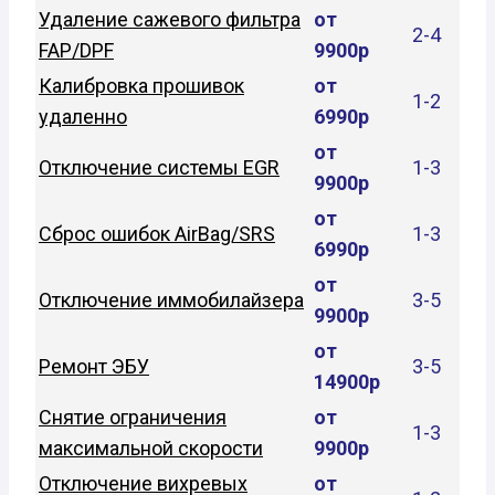
Удаление сажевого фильтра
от
2-4
FAP/DPF
9900р
Калибровка прошивок
от
1-2
удаленно
6990р
от
Отключение системы EGR
1-3
9900р
от
Сброс ошибок AirBag/SRS
1-3
6990р
от
Отключение иммобилайзера
3-5
9900р
от
Ремонт ЭБУ
3-5
14900р
Снятие ограничения
от
1-3
максимальной скорости
9900р
Отключение вихревых
от