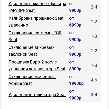
Удаление сажевого фильтра
от
2-4
FAP/DPF Seat
9900р
Калибровка прошивок Seat
от
1-2
удаленно
6990р
Отключение системы EGR
от
1-3
Seat
9900р
Отключение вихревых
от
1-2
заслонок Seat
9900р
Прошивка Евро-2 после
от
1-3
удаления катализатора Seat
8900р
Отключение мочевины
от
4-6
AdBlue Seat
19900р
от
Удаление катализатора Seat
3-4
9900р