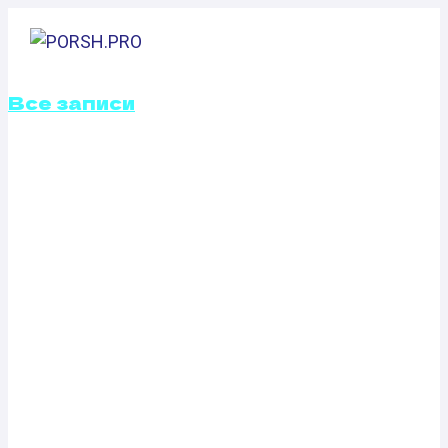
Перейти
к
содержимому
Все записи
КАЛИБРОВКА
ФАЙЛОВ
ПРОШИВОК
SEAT CORDOBA
1.9 SDI (68 Л.С.)