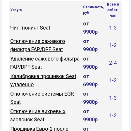
Время
Стоимость,
Услуга
работ,
руб
час
от
Чип-тюнинг Seat
1-3
9900р
Отключение сажевого
от
1-2
фильтра FAP/DPF Seat
9900р
Удаление сажевого фильтра
от
2-4
FAP/DPF Seat
9900р
Калибровка прошивок Seat
от
1-2
удаленно
6990р
Отключение системы EGR
от
1-3
Seat
9900р
Отключение вихревых
от
1-2
заслонок Seat
9900р
Прошивка Евро-2 после
от