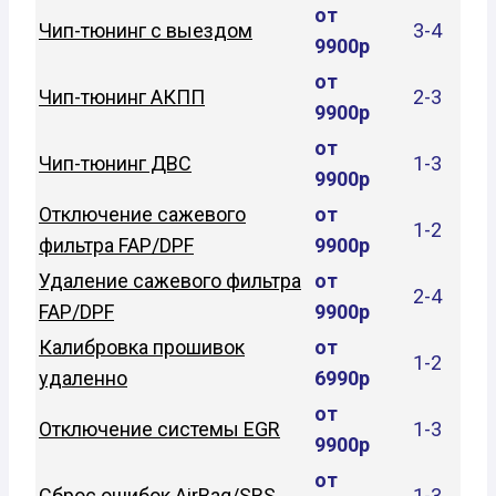
от
Чип-тюнинг с выездом
3-4
9900р
от
Чип-тюнинг АКПП
2-3
9900р
от
Чип-тюнинг ДВС
1-3
9900р
Отключение сажевого
от
1-2
фильтра FAP/DPF
9900р
Удаление сажевого фильтра
от
2-4
FAP/DPF
9900р
Калибровка прошивок
от
1-2
удаленно
6990р
от
Отключение системы EGR
1-3
9900р
от
Сброс ошибок AirBag/SRS
1-3