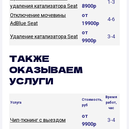
1-3
удаления катализатора Seat
8900р
Отключение мочевины
от
4-6
AdBlue Seat
19900р
от
Удаление катализатора Seat
3-4
9900р
ТАКЖЕ
ОКАЗЫВАЕМ
УСЛУГИ
Время
Стоимость,
Услуга
работ,
руб
час
от
Чип-тюнинг с выездом
3-4
9900р