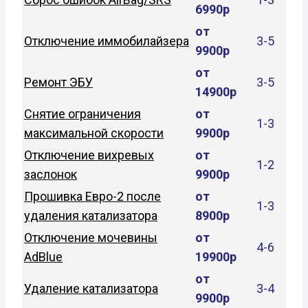
6990р
от
Отключение иммобилайзера
3-5
9900р
от
Ремонт ЭБУ
3-5
14900р
Снятие ограничения
от
1-3
максимальной скорости
9900р
Отключение вихревых
от
1-2
заслонок
9900р
Прошивка Евро-2 после
от
1-3
удаления катализатора
8900р
Отключение мочевины
от
4-6
AdBlue
19900р
от
Удаление катализатора
3-4
9900р