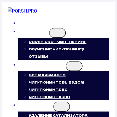
Перейти
к
содержимому
ГЛАВНАЯ
О НАС
PORSH.PRO — ЧИП-ТЮНИНГ
ОБУЧЕНИЕ ЧИП-ТЮНИНГУ
ОТЗЫВЫ
ЧИП-ТЮНИНГ
ВСЕ МАРКИ АВТО
ЧИП-ТЮНИНГ С ВЫЕЗДОМ
ЧИП-ТЮНИНГ ДВС
ЧИП-ТЮНИНГ АКПП
УСЛУГИ
УДАЛЕНИЕ КАТАЛИЗАТОРА