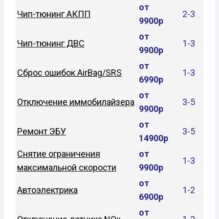
от
Чип-тюнинг АКПП
2-3
9900р
от
Чип-тюнинг ДВС
1-3
9900р
от
Сброс ошибок AirBag/SRS
1-3
6990р
от
Отключение иммобилайзера
3-5
9900р
от
Ремонт ЭБУ
3-5
14900р
Снятие ограничения
от
1-3
максимальной скорости
9900р
от
Автоэлектрика
1-2
6900р
от