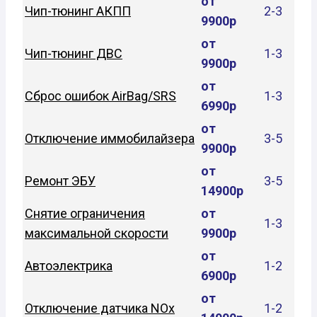
от
Чип-тюнинг АКПП
2-3
9900р
от
Чип-тюнинг ДВС
1-3
9900р
от
Сброс ошибок AirBag/SRS
1-3
6990р
от
Отключение иммобилайзера
3-5
9900р
от
Ремонт ЭБУ
3-5
14900р
Снятие ограничения
от
1-3
максимальной скорости
9900р
от
Автоэлектрика
1-2
6900р
от
Отключение датчика NOx
1-2