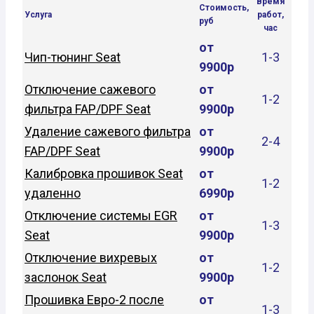
Время
Стоимость,
Услуга
работ,
руб
час
от
Чип-тюнинг Seat
1-3
9900р
Отключение сажевого
от
1-2
фильтра FAP/DPF Seat
9900р
Удаление сажевого фильтра
от
2-4
FAP/DPF Seat
9900р
Калибровка прошивок Seat
от
1-2
удаленно
6990р
Отключение системы EGR
от
1-3
Seat
9900р
Отключение вихревых
от
1-2
заслонок Seat
9900р
Прошивка Евро-2 после
от
1-3