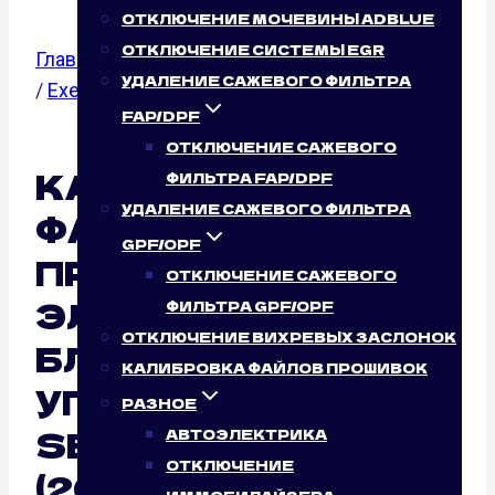
ОТКЛЮЧЕНИЕ МОЧЕВИНЫ ADBLUE
ОТКЛЮЧЕНИЕ СИСТЕМЫ EGR
Главная
/
Калибровка файлов прошивок
/
Seat
УДАЛЕНИЕ САЖЕВОГО ФИЛЬТРА
/
Exeo
/ 2.0 TSI
FAP/DPF
ОТКЛЮЧЕНИЕ САЖЕВОГО
КАЛИБРОВКА
ФИЛЬТРА FAP/DPF
УДАЛЕНИЕ САЖЕВОГО ФИЛЬТРА
ФАЙЛОВ
GPF/OPF
ПРОШИВОК
ОТКЛЮЧЕНИЕ САЖЕВОГО
ЭЛЕКТРОННОГО
ФИЛЬТРА GPF/OPF
ОТКЛЮЧЕНИЕ ВИХРЕВЫХ ЗАСЛОНОК
БЛОКА
КАЛИБРОВКА ФАЙЛОВ ПРОШИВОК
УПРАВЛЕНИЯ (ЭБУ)
РАЗНОЕ
SEAT EXEO 2.0 TSI
АВТОЭЛЕКТРИКА
ОТКЛЮЧЕНИЕ
(200 Л.С.)