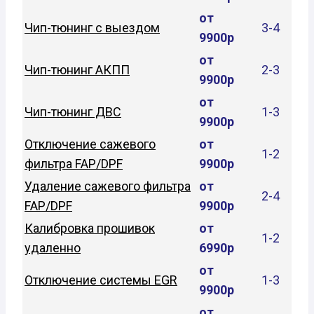
от
Чип-тюнинг с выездом
3-4
9900р
от
Чип-тюнинг АКПП
2-3
9900р
от
Чип-тюнинг ДВС
1-3
9900р
Отключение сажевого
от
1-2
фильтра FAP/DPF
9900р
Удаление сажевого фильтра
от
2-4
FAP/DPF
9900р
Калибровка прошивок
от
1-2
удаленно
6990р
от
Отключение системы EGR
1-3
9900р
от