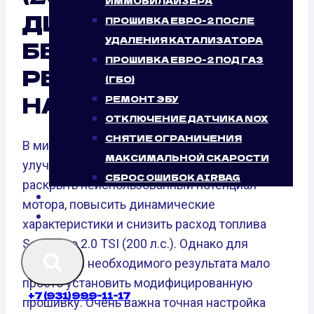
ИММОБИЛАЙЗЕРА
ДИСТАНЦИОННО:
ПРОШИВКА ЕВРО-2 ПОСЛЕ
УДАЛЕНИЯ КАТАЛИЗАТОРА
БЕЗУСЛОВНЫЙ
ПРОШИВКА ЕВРО-2 ПОД ГАЗ
РЕЗУЛЬТАТ ОТ
(ГБО)
НАШЕГО СЕРВИСА
РЕМОНТ ЭБУ
ОТКЛЮЧЕНИЕ ДАТЧИКА NOX
СНЯТИЕ ОГРАНИЧЕНИЯ
В мире чип-тюнинг стал важной частью
МАКСИМАЛЬНОЙ СКАРОСТИ
улучшения авто. Он дает возможность
СБРОС ОШИБОК AIRBAG
раскрыть неиспользованный потенциал
БЛОГ
мотора, повысить динамические
КОНТАКТЫ
характеристики и снизить расход топлива
Seat Exeo 2.0 TSI (200 л.с.). Однако для
получения необходимого результата мало
просто установить модифицированную
+7 (931) 999-11-17
прошивку. Очень важна точная настройка