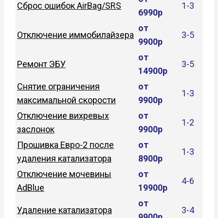
Сброс ошибок AirBag/SRS
1-3
6990р
от
Отключение иммобилайзера
3-5
9900р
от
Ремонт ЭБУ
3-5
14900р
Снятие ограничения
от
1-3
максимальной скорости
9900р
Отключение вихревых
от
1-2
заслонок
9900р
Прошивка Евро-2 после
от
1-3
удаления катализатора
8900р
Отключение мочевины
от
4-6
AdBlue
19900р
от
Удаление катализатора
3-4
9900р