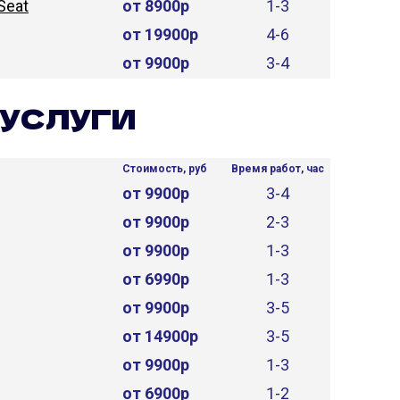
Seat
от 8900р
1-3
от 19900р
4-6
от 9900р
3-4
УСЛУГИ
Стоимость, руб
Время работ, час
от 9900р
3-4
от 9900р
2-3
от 9900р
1-3
от 6990р
1-3
от 9900р
3-5
от 14900р
3-5
от 9900р
1-3
от 6900р
1-2