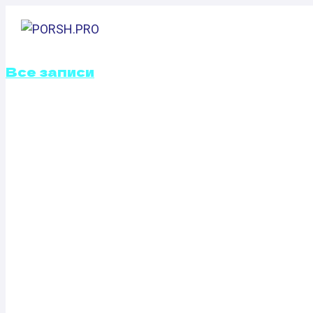
Перейти
к
ГЛАВНАЯ
содержимому
Все записи
КАЛИБРОВКА Ф
ПРОШИВОК SEAT
TSI (85 Л.С.)