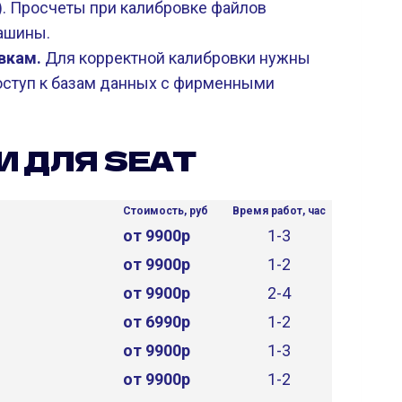
с.). Просчеты при калибровке файлов
ашины.
вкам.
Для корректной калибровки нужны
доступ к базам данных с фирменными
И ДЛЯ SEAT
Стоимость, руб
Время работ, час
от 9900р
1-3
от 9900р
1-2
от 9900р
2-4
от 6990р
1-2
от 9900р
1-3
от 9900р
1-2