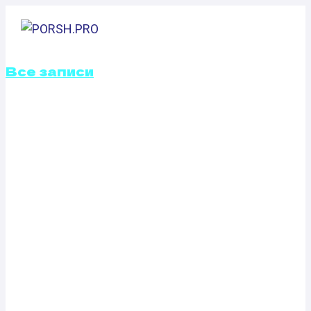
Перейти
к
содержимому
Все записи
КАЛИБРОВКА
ФАЙЛОВ
ПРОШИВОК
SKODA FABIA
2.0 (115 Л.С.)