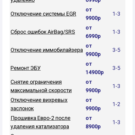
от
Отключение системы EGR
1-3
9900р
от
Сброс ошибок AirBag/SRS
1-3
6990р
от
Отключение иммобилайзера
3-5
9900р
от
Ремонт ЭБУ
3-5
14900р
Снятие ограничения
от
1-3
максимальной скорости
9900р
Отключение вихревых
от
1-2
заслонок
9900р
Прошивка Евро-2 после
от
1-3
удаления катализатора
8900р