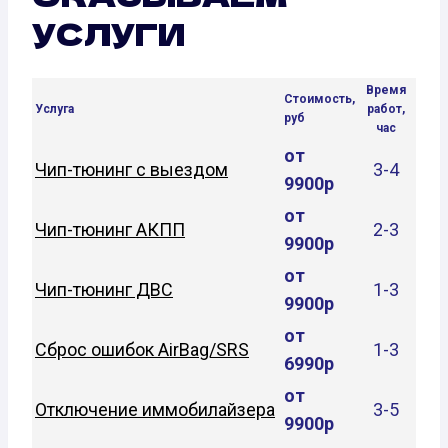
УСЛУГИ
Время
Стоимость,
Услуга
работ,
руб
час
от
Чип-тюнинг с выездом
3-4
9900р
от
Чип-тюнинг АКПП
2-3
9900р
от
Чип-тюнинг ДВС
1-3
9900р
от
Сброс ошибок AirBag/SRS
1-3
6990р
от
Отключение иммобилайзера
3-5
9900р