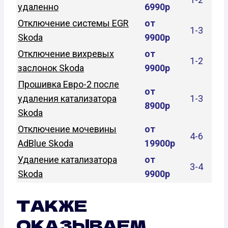
удаленно
6990р
Отключение системы EGR
от
1-3
Skoda
9900р
Отключение вихревых
от
1-2
заслонок Skoda
9900р
Прошивка Евро-2 после
от
удаления катализатора
1-3
8900р
Skoda
Отключение мочевины
от
4-6
AdBlue Skoda
19900р
Удаление катализатора
от
3-4
Skoda
9900р
ТАКЖЕ
ОКАЗЫВАЕМ