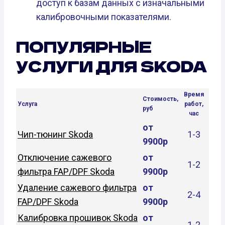
доступ к базам данных с изначальными
калибровочными показателями.
ПОПУЛЯРНЫЕ
УСЛУГИ ДЛЯ SKODA
Время
Стоимость,
Услуга
работ,
руб
час
от
Чип-тюнинг Skoda
1-3
9900р
Отключение сажевого
от
1-2
фильтра FAP/DPF Skoda
9900р
Удаление сажевого фильтра
от
2-4
FAP/DPF Skoda
9900р
Калибровка прошивок Skoda
от
1-2