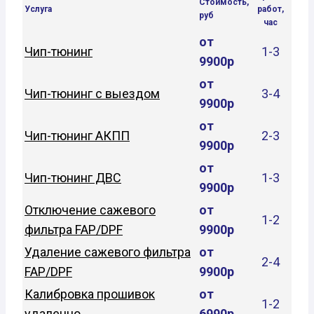
Стоимость,
Услуга
работ,
руб
час
от
Чип-тюнинг
1-3
9900р
от
Чип-тюнинг с выездом
3-4
9900р
от
Чип-тюнинг АКПП
2-3
9900р
от
Чип-тюнинг ДВС
1-3
9900р
Отключение сажевого
от
1-2
фильтра FAP/DPF
9900р
Удаление сажевого фильтра
от
2-4
FAP/DPF
9900р
Калибровка прошивок
от
1-2
удаленно
6990р