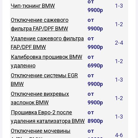
от
Чип-тюнинг BMW
1-3
9900р
Отключение сажевого
от
1-2
фильтра FAP/DPF BMW
9900р
Удаление сажевого фильтра
от
2-4
FAP/DPF BMW
9900р
Калибровка прошивок BMW
от
1-2
удаленно
6990р
Отключение системы EGR
от
1-3
BMW
9900р
Отключение вихревых
от
1-2
заслонок BMW
9900р
Прошивка Евро-2 после
от
1-3
удаления катализатора BMW
8900р
Отключение мочевины
от
4-6