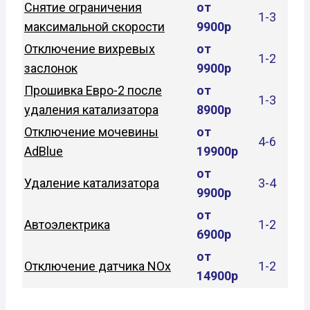
Снятие ограничения
от
1-3
максимальной скорости
9900р
Отключение вихревых
от
1-2
заслонок
9900р
Прошивка Евро-2 после
от
1-3
удаления катализатора
8900р
Отключение мочевины
от
4-6
AdBlue
19900р
от
Удаление катализатора
3-4
9900р
от
Автоэлектрика
1-2
6900р
от
Отключение датчика NOx
1-2
14900р