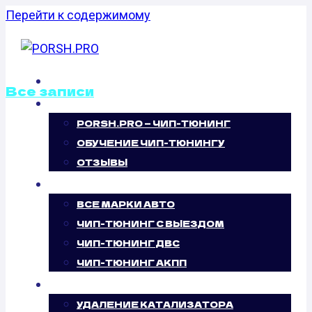
Перейти к содержимому
ГЛАВНАЯ
Все записи
О НАС
PORSH.PRO — ЧИП-ТЮНИНГ
ОТКЛЮЧЕНИЕ
ОБУЧЕНИЕ ЧИП-ТЮНИНГУ
ВИХРЕВЫХ
ОТЗЫВЫ
ЧИП-ТЮНИНГ
ЗАСЛОНОК
ВСЕ МАРКИ АВТО
ЧИП-ТЮНИНГ С ВЫЕЗДОМ
BMW X3 (E83)
ЧИП-ТЮНИНГ ДВС
ЧИП-ТЮНИНГ АКПП
2.0D (150 Л.С.)
УСЛУГИ
УДАЛЕНИЕ КАТАЛИЗАТОРА