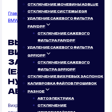
ОТКЛЮЧЕНИЕ МОЧЕВИНЫ ADBLUE
ОТКЛЮЧЕНИЕ СИСТЕМЫ EGR
Главная
/
Отключение вихревых заслонок
/
УДАЛЕНИЕ САЖЕВОГО ФИЛЬТРА
BMW
/
X3 (E83)
/ 2.0d
FAP/DPF
ОТКЛЮЧЕНИЕ САЖЕВОГО
ВЫКЛЮЧЕНИЕ
ФИЛЬТРА FAP/DPF
УДАЛЕНИЕ САЖЕВОГО ФИЛЬТРА
ВИХРЕВЫХ
GPF/OPF
ЗАСЛОНОК BMW X3
ОТКЛЮЧЕНИЕ САЖЕВОГО
(E83) 2.0D (150 Л.С.):
ФИЛЬТРА GPF/OPF
ОТКЛЮЧЕНИЕ ВИХРЕВЫХ ЗАСЛОНОК
НУЖНО ЛИ ЭТО
КАЛИБРОВКА ФАЙЛОВ ПРОШИВОК
АВТО?
РАЗНОЕ
АВТОЭЛЕКТРИКА
Вихревые заслонки — это элементы
ОТКЛЮЧЕНИЕ