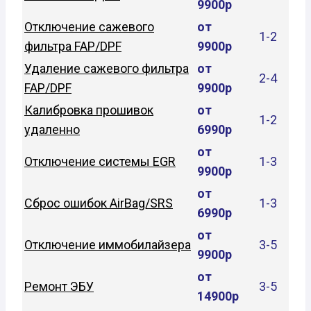
9900р
Отключение сажевого
от
1-2
фильтра FAP/DPF
9900р
Удаление сажевого фильтра
от
2-4
FAP/DPF
9900р
Калибровка прошивок
от
1-2
удаленно
6990р
от
Отключение системы EGR
1-3
9900р
от
Сброс ошибок AirBag/SRS
1-3
6990р
от
Отключение иммобилайзера
3-5
9900р
от
Ремонт ЭБУ
3-5
14900р