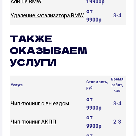
AdBlue BMW
19900р
от
Удаление катализатора BMW
3-4
9900р
ТАКЖЕ
ОКАЗЫВАЕМ
УСЛУГИ
Время
Стоимость,
Услуга
работ,
руб
час
от
Чип-тюнинг с выездом
3-4
9900р
от
Чип-тюнинг АКПП
2-3
9900р
от