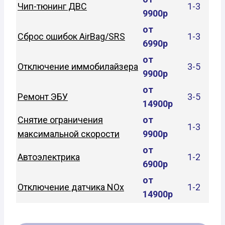
Чип-тюнинг ДВС
1-3
9900р
от
Сброс ошибок AirBag/SRS
1-3
6990р
от
Отключение иммобилайзера
3-5
9900р
от
Ремонт ЭБУ
3-5
14900р
Снятие ограничения
от
1-3
максимальной скорости
9900р
от
Автоэлектрика
1-2
6900р
от
Отключение датчика NOx
1-2
14900р