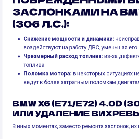
ЗАСЛОНКАМИ НА BMW 
(306 Л.С.):
Снижение мощности и динамики:
неисправ
воздействуют на работу ДВС, уменьшая его 
Чрезмерный расход топлива:
из-за дефект
топлива.
Поломка мотора:
в некоторых ситуациях н
ведут к более затратным поломкам двигате
BMW X6 (E71/E72) 4.0D (3
ИЛИ УДАЛЕНИЕ ВИХРЕВ
В иных моментах, заместо ремонта заслонок, их