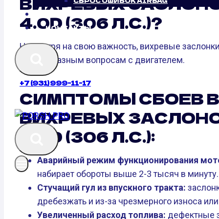
ВИХРЕВЫХ ЗАСЛОНОК
СБРОС ОШИБОК AIRBAG
БЛОГ
4.0D (306 Л.С.)?
КОНТАКТЫ
Несмотря на свою важность, вихревые заслонки
ведет к разным вопросам с двигателем.
+7 (931) 999-11-17
СИМПТОМЫ СБОЕВ В
ВИХРЕВЫХ ЗАСЛОНОК
4.0D (306 Л.С.):
Аварийный режим функционирования мот
набирает обороты выше 2-3 тысяч в минуту.
Стучащий гул из впускного тракта:
заслонк
дребезжать и из-за чрезмерного износа или
Увеличенный расход топлива:
дефектные з