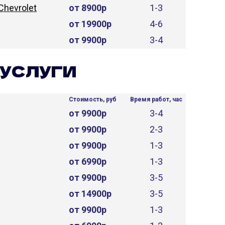
Chevrolet
от 8900р
1-3
от 19900р
4-6
от 9900р
3-4
УСЛУГИ
Стоимость, руб
Время работ, час
от 9900р
3-4
от 9900р
2-3
от 9900р
1-3
от 6990р
1-3
от 9900р
3-5
от 14900р
3-5
от 9900р
1-3