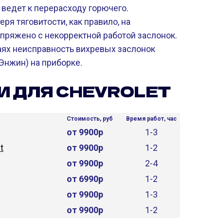
 ведет к перерасходу горючего.
еря тяговитости, как правило, на
пряжено с некорректной работой заслонок.
аях неисправность вихревых заслонок
Энжин) на приборке.
И ДЛЯ CHEVROLET
Стоимость, руб
Время работ, час
от 9900р
1-3
t
от 9900р
1-2
от 9900р
2-4
от 6990р
1-2
от 9900р
1-3
от 9900р
1-2