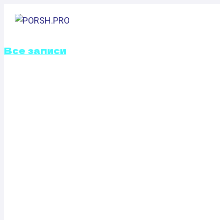
Перейти
к
ГЛАВНАЯ
содержимому
Все записи
ОТКЛЮЧЕНИЕ В
ЗАСЛОНОК CHE
CAMARO