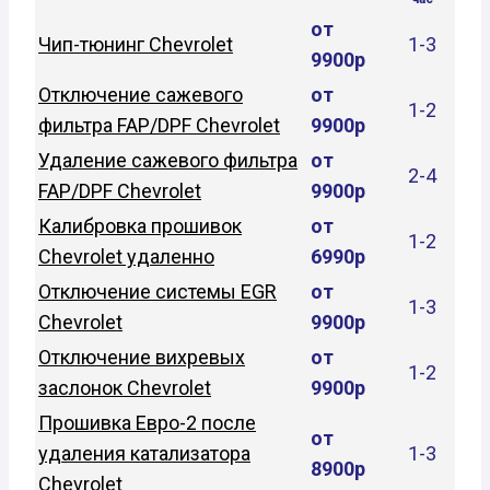
от
Чип-тюнинг Chevrolet
1-3
9900р
Отключение сажевого
от
1-2
фильтра FAP/DPF Chevrolet
9900р
Удаление сажевого фильтра
от
2-4
FAP/DPF Chevrolet
9900р
Калибровка прошивок
от
1-2
Chevrolet удаленно
6990р
Отключение системы EGR
от
1-3
Chevrolet
9900р
Отключение вихревых
от
1-2
заслонок Chevrolet
9900р
Прошивка Евро-2 после
от
удаления катализатора
1-3
8900р
Chevrolet