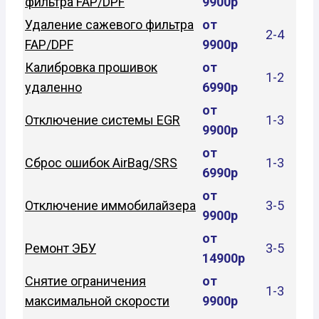
фильтра FAP/DPF
9900р
Удаление сажевого фильтра
от
2-4
FAP/DPF
9900р
Калибровка прошивок
от
1-2
удаленно
6990р
от
Отключение системы EGR
1-3
9900р
от
Сброс ошибок AirBag/SRS
1-3
6990р
от
Отключение иммобилайзера
3-5
9900р
от
Ремонт ЭБУ
3-5
14900р
Снятие ограничения
от
1-3
максимальной скорости
9900р