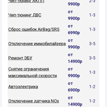
Чип-тюнинг АКПП
2-3
9900р
от
Чип-тюнинг ДВС
1-3
9900р
от
Сброс ошибок AirBag/SRS
1-3
6990р
от
Отключение иммобилайзера
3-5
9900р
от
Ремонт ЭБУ
3-5
14900р
Снятие ограничения
от
1-3
максимальной скорости
9900р
от
Автоэлектрика
1-2
6900р
от
Отключение датчика NOx
1-2
14900р