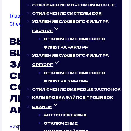
ОТКЛЮЧЕНИЕ МОЧЕВИНЫ ADBLUE
ОТКЛЮЧЕНИЕ СИСТЕМЫ EGR
Главная
/
Отключение вихревых заслонок
/
УДАЛЕНИЕ САЖЕВОГО ФИЛЬТРА
Chevrolet
/
Corvette
FAP/DPF
ВЫКЛЮЧЕНИЕ
ОТКЛЮЧЕНИЕ САЖЕВОГО
ФИЛЬТРА FAP/DPF
ВИХРЕВЫХ
УДАЛЕНИЕ САЖЕВОГО ФИЛЬТРА
ЗАСЛОНОК
GPF/OPF
CHEVROLET
ОТКЛЮЧЕНИЕ САЖЕВОГО
ФИЛЬТРА GPF/OPF
CORVETTE: НУЖНО
ОТКЛЮЧЕНИЕ ВИХРЕВЫХ ЗАСЛОНОК
ЛИ ЭТО ВАШЕМУ
КАЛИБРОВКА ФАЙЛОВ ПРОШИВОК
АВТОМОБИЛЮ?
РАЗНОЕ
АВТОЭЛЕКТРИКА
ОТКЛЮЧЕНИЕ
Вихревые заслонки — это элементы