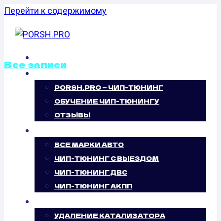
Перейти к содержимому
ГЛАВНАЯ
Все записи
О НАС
PORSH.PRO — ЧИП-ТЮНИНГ
ОТКЛЮЧЕНИЕ
ОБУЧЕНИЕ ЧИП-ТЮНИНГУ
ВИХРЕВЫХ
ОТЗЫВЫ
ЧИП-ТЮНИНГ
ЗАСЛОНОК
ВСЕ МАРКИ АВТО
ЧИП-ТЮНИНГ С ВЫЕЗДОМ
CHEVROLET
ЧИП-ТЮНИНГ ДВС
ЧИП-ТЮНИНГ АКПП
CORVETTE
УСЛУГИ
УДАЛЕНИЕ КАТАЛИЗАТОРА