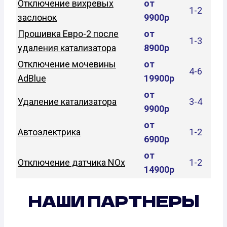
Отключение вихревых
от
1-2
заслонок
9900р
Прошивка Евро-2 после
от
1-3
удаления катализатора
8900р
Отключение мочевины
от
4-6
AdBlue
19900р
от
Удаление катализатора
3-4
9900р
от
Автоэлектрика
1-2
6900р
от
Отключение датчика NOx
1-2
14900р
НАШИ ПАРТНЕРЫ