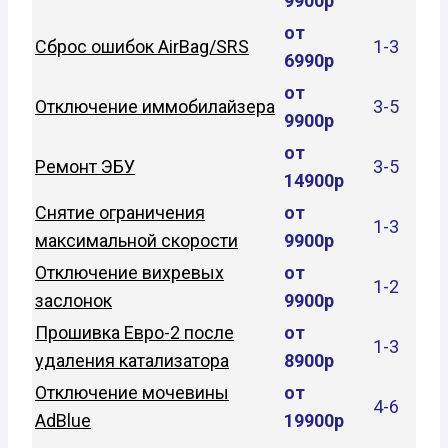
9900р
от
Сброс ошибок AirBag/SRS
1-3
6990р
от
Отключение иммобилайзера
3-5
9900р
от
Ремонт ЭБУ
3-5
14900р
Снятие ограничения
от
1-3
максимальной скорости
9900р
Отключение вихревых
от
1-2
заслонок
9900р
Прошивка Евро-2 после
от
1-3
удаления катализатора
8900р
Отключение мочевины
от
4-6
AdBlue
19900р