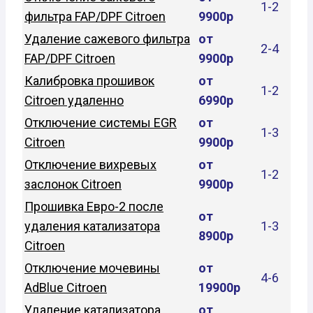
1-2
фильтра FAP/DPF Citroen
9900р
Удаление сажевого фильтра
от
2-4
FAP/DPF Citroen
9900р
Калибровка прошивок
от
1-2
Citroen удаленно
6990р
Отключение системы EGR
от
1-3
Citroen
9900р
Отключение вихревых
от
1-2
заслонок Citroen
9900р
Прошивка Евро-2 после
от
удаления катализатора
1-3
8900р
Citroen
Отключение мочевины
от
4-6
AdBlue Citroen
19900р
Удаление катализатора
от