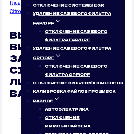
Главная
/
Отключение вихревых заслонок
/
ОТКЛЮЧЕНИЕ СИСТЕМЫ EGR
Citroen
/
C5
УДАЛЕНИЕ САЖЕВОГО ФИЛЬТРА
FAP/DPF
ВЫКЛЮЧЕНИЕ
ОТКЛЮЧЕНИЕ САЖЕВОГО
ФИЛЬТРА FAP/DPF
ВИХРЕВЫХ
УДАЛЕНИЕ САЖЕВОГО ФИЛЬТРА
ЗАСЛОНОК
GPF/OPF
CITROEN C5: ТАК
ОТКЛЮЧЕНИЕ САЖЕВОГО
ФИЛЬТРА GPF/OPF
ЛИ ЭТО НУЖНО
ОТКЛЮЧЕНИЕ ВИХРЕВЫХ ЗАСЛОНОК
ВАШЕМУ АВТО?
КАЛИБРОВКА ФАЙЛОВ ПРОШИВОК
РАЗНОЕ
Отключение вихревых заслонок Citroen
АВТОЭЛЕКТРИКА
C5 1.6 HDI (109 л.с.)
ОТКЛЮЧЕНИЕ
Отключение вихревых заслонок Citroen
ИММОБИЛАЙЗЕРА