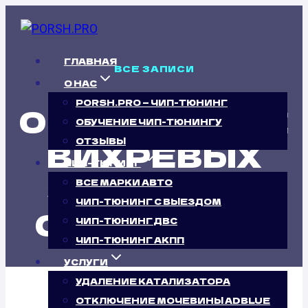
Перейти
к
содержимому
ГЛАВНАЯ
ВСЕ ЗАПИСИ
О НАС
PORSH.PRO — ЧИП-ТЮНИНГ
ОТКЛЮЧЕНИЕ
ОБУЧЕНИЕ ЧИП-ТЮНИНГУ
ВИХРЕВЫХ
ОТЗЫВЫ
ЧИП-ТЮНИНГ
ЗАСЛОНОК
ВСЕ МАРКИ АВТО
ЧИП-ТЮНИНГ С ВЫЕЗДОМ
CITROEN C5
ЧИП-ТЮНИНГ ДВС
ЧИП-ТЮНИНГ АКПП
УСЛУГИ
УДАЛЕНИЕ КАТАЛИЗАТОРА
ОТКЛЮЧЕНИЕ МОЧЕВИНЫ ADBLUE