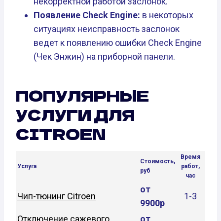
некорректной работой заслонок.
Появление Check Engine:
в некоторых
ситуациях неисправность заслонок
ведет к появлению ошибки Check Engine
(Чек Энжин) на приборной панели.
ПОПУЛЯРНЫЕ
УСЛУГИ ДЛЯ
CITROEN
Время
Стоимость,
Услуга
работ,
руб
час
от
Чип-тюнинг Citroen
1-3
9900р
Отключение сажевого
от