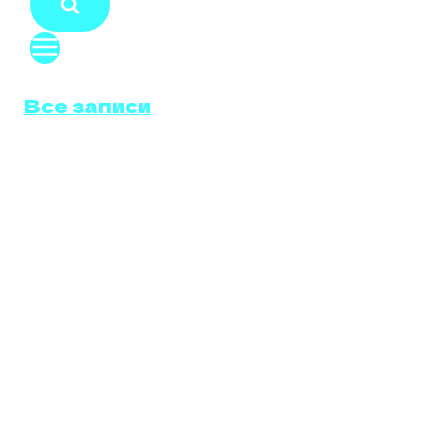
Все записи
ОТКЛЮЧЕНИЕ
ВИХРЕВЫХ
ЗАСЛОНОК
HYUNDAI
ACCENT IV 1.4
(107 Л.С.)