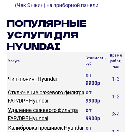
(Чек Энжин) на приборной панели.
ПОПУЛЯРНЫЕ
УСЛУГИ ДЛЯ
HYUNDAI
Время
Стоимость,
Услуга
работ,
руб
час
от
Чип-тюнинг Hyundai
1-3
9900р
Отключение сажевого фильтра
от
1-2
FAP/DPF Hyundai
9900р
Удаление сажевого фильтра
от
2-4
FAP/DPF Hyundai
9900р
Калибровка прошивок Hyundai
от
1-2