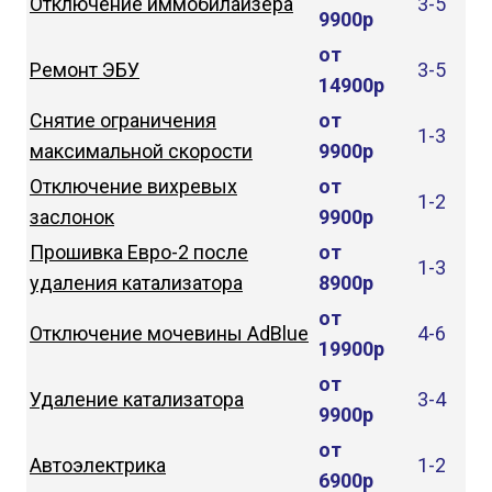
Отключение иммобилайзера
3-5
9900р
от
Ремонт ЭБУ
3-5
14900р
Снятие ограничения
от
1-3
максимальной скорости
9900р
Отключение вихревых
от
1-2
заслонок
9900р
Прошивка Евро-2 после
от
1-3
удаления катализатора
8900р
от
Отключение мочевины AdBlue
4-6
19900р
от
Удаление катализатора
3-4
9900р
от
Автоэлектрика
1-2
6900р