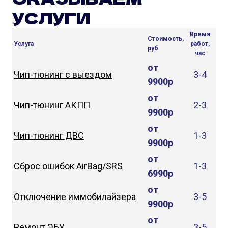
УСЛУГИ
Время
Стоимость,
Услуга
работ,
руб
час
от
Чип-тюнинг с выездом
3-4
9900р
от
Чип-тюнинг АКПП
2-3
9900р
от
Чип-тюнинг ДВС
1-3
9900р
от
Сброс ошибок AirBag/SRS
1-3
6990р
от
Отключение иммобилайзера
3-5
9900р
от
Ремонт ЭБУ
3-5