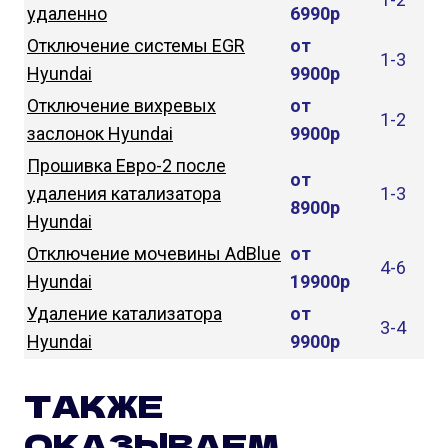
удаленно
6990р
Отключение системы EGR
от
1-3
Hyundai
9900р
Отключение вихревых
от
1-2
заслонок Hyundai
9900р
Прошивка Евро-2 после
от
удаления катализатора
1-3
8900р
Hyundai
Отключение мочевины AdBlue
от
4-6
Hyundai
19900р
Удаление катализатора
от
3-4
Hyundai
9900р
ТАКЖЕ
ОКАЗЫВАЕМ