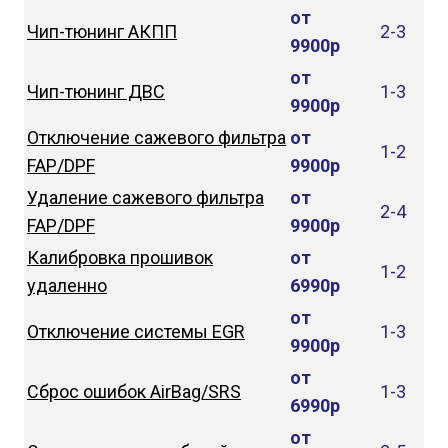
от
Чип-тюнинг АКПП
2-3
9900р
от
Чип-тюнинг ДВС
1-3
9900р
Отключение сажевого фильтра
от
1-2
FAP/DPF
9900р
Удаление сажевого фильтра
от
2-4
FAP/DPF
9900р
Калибровка прошивок
от
1-2
удаленно
6990р
от
Отключение системы EGR
1-3
9900р
от
Сброс ошибок AirBag/SRS
1-3
6990р
от