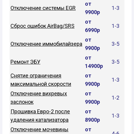
от
Отключение системы EGR
1-3
9900р
от
Сброс ошибок AirBag/SRS
1-3
6990р
от
Отключение иммобилайзера
3-5
9900р
от
Ремонт ЭБУ
3-5
14900р
Снятие ограничения
от
1-3
максимальной скорости
9900р
Отключение вихревых
от
1-2
заслонок
9900р
Прошивка Евро-2 после
от
1-3
удаления катализатора
8900р
Отключение мочевины
от
4-6