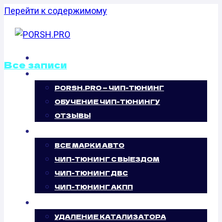
Перейти к содержимому
ГЛАВНАЯ
Все записи
О НАС
PORSH.PRO — ЧИП-ТЮНИНГ
ОТКЛЮЧЕНИЕ
ОБУЧЕНИЕ ЧИП-ТЮНИНГУ
ВИХРЕВЫХ
ОТЗЫВЫ
ЧИП-ТЮНИНГ
ЗАСЛОНОК KIA
ВСЕ МАРКИ АВТО
ЧИП-ТЮНИНГ С ВЫЕЗДОМ
CERATO 2.0
ЧИП-ТЮНИНГ ДВС
ЧИП-ТЮНИНГ АКПП
CRDI (112 Л.С.)
УСЛУГИ
УДАЛЕНИЕ КАТАЛИЗАТОРА