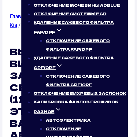
ОТКЛЮЧЕНИЕ МОЧЕВИНЫ ADBLUE
ОТКЛЮЧЕНИЕ СИСТЕМЫ EGR
Главная
/
Отключение вихревых заслонок
/
УДАЛЕНИЕ САЖЕВОГО ФИЛЬТРА
Kia
/
Cerato
/ 2.0 CRDI
FAP/DPF
ОТКЛЮЧЕНИЕ САЖЕВОГО
ВЫКЛЮЧЕНИЕ
ФИЛЬТРА FAP/DPF
УДАЛЕНИЕ САЖЕВОГО ФИЛЬТРА
ВИХРЕВЫХ
GPF/OPF
ЗАСЛОНОК KIA
ОТКЛЮЧЕНИЕ САЖЕВОГО
CERATO 2.0 CRDI
ФИЛЬТРА GPF/OPF
ОТКЛЮЧЕНИЕ ВИХРЕВЫХ ЗАСЛОНОК
(112 Л.С.): ТАК ЛИ
КАЛИБРОВКА ФАЙЛОВ ПРОШИВОК
ЭТО НУЖНО
РАЗНОЕ
ВАШЕМУ
АВТОЭЛЕКТРИКА
ОТКЛЮЧЕНИЕ
АВТОМОБИЛЮ?