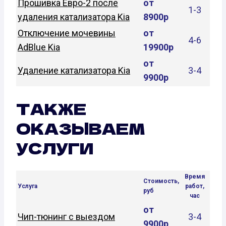
Прошивка Евро-2 после
от
1-3
удаления катализатора Kia
8900р
Отключение мочевины
от
4-6
AdBlue Kia
19900р
от
Удаление катализатора Kia
3-4
9900р
ТАКЖЕ
ОКАЗЫВАЕМ
УСЛУГИ
Время
Стоимость,
Услуга
работ,
руб
час
от
Чип-тюнинг с выездом
3-4
9900р