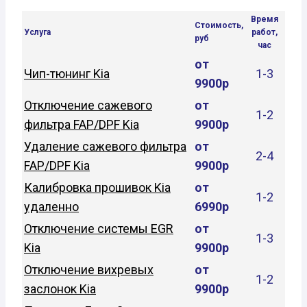
Время
Стоимость,
Услуга
работ,
руб
час
от
Чип-тюнинг Kia
1-3
9900р
Отключение сажевого
от
1-2
фильтра FAP/DPF Kia
9900р
Удаление сажевого фильтра
от
2-4
FAP/DPF Kia
9900р
Калибровка прошивок Kia
от
1-2
удаленно
6990р
Отключение системы EGR
от
1-3
Kia
9900р
Отключение вихревых
от
1-2
заслонок Kia
9900р