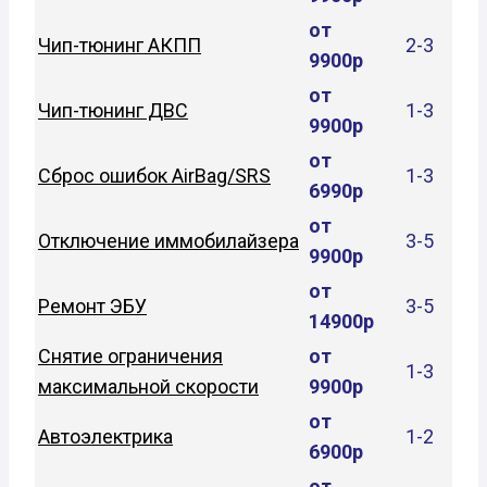
от
Чип-тюнинг АКПП
2-3
9900р
от
Чип-тюнинг ДВС
1-3
9900р
от
Сброс ошибок AirBag/SRS
1-3
6990р
от
Отключение иммобилайзера
3-5
9900р
от
Ремонт ЭБУ
3-5
14900р
Снятие ограничения
от
1-3
максимальной скорости
9900р
от
Автоэлектрика
1-2
6900р
от