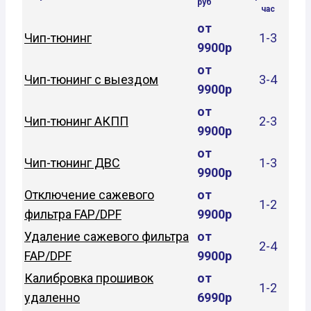
руб
час
от
Чип-тюнинг
1-3
9900р
от
Чип-тюнинг с выездом
3-4
9900р
от
Чип-тюнинг АКПП
2-3
9900р
от
Чип-тюнинг ДВС
1-3
9900р
Отключение сажевого
от
1-2
фильтра FAP/DPF
9900р
Удаление сажевого фильтра
от
2-4
FAP/DPF
9900р
Калибровка прошивок
от
1-2
удаленно
6990р