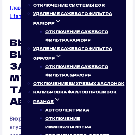
ОТКЛЮЧЕНИЕ СИСТЕМЫ EGR
Главная
/
Отключение вихревых заслонок
/
УДАЛЕНИЕ САЖЕВОГО ФИЛЬТРА
Lifan
/ 1.8
FAP/DPF
ОТКЛЮЧЕНИЕ САЖЕВОГО
ВЫКЛЮЧЕНИЕ
ФИЛЬТРА FAP/DPF
УДАЛЕНИЕ САЖЕВОГО ФИЛЬТРА
ВИХРЕВЫХ
GPF/OPF
ЗАСЛОНОК LIFAN
ОТКЛЮЧЕНИЕ САЖЕВОГО
MYWAY 1.8 (125 Л.С.):
ФИЛЬТРА GPF/OPF
ОТКЛЮЧЕНИЕ ВИХРЕВЫХ ЗАСЛОНОК
ТАК ЛИ ЭТО НУЖНО
КАЛИБРОВКА ФАЙЛОВ ПРОШИВОК
АВТОМОБИЛЮ?
РАЗНОЕ
АВТОЭЛЕКТРИКА
Вихревые заслонки — это элементы
ОТКЛЮЧЕНИЕ
впускного коллектора, созданные для
ИММОБИЛАЙЗЕРА