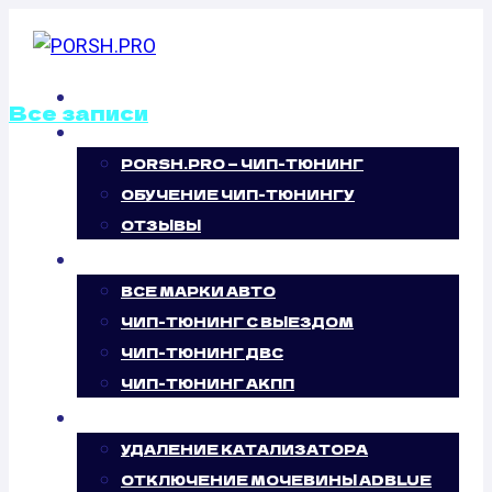
Перейти
к
содержимому
ГЛАВНАЯ
Все записи
О НАС
PORSH.PRO — ЧИП-ТЮНИНГ
ОТКЛЮЧЕНИЕ
ОБУЧЕНИЕ ЧИП-ТЮНИНГУ
ВИХРЕВЫХ
ОТЗЫВЫ
ЧИП-ТЮНИНГ
ЗАСЛОНОК
ВСЕ МАРКИ АВТО
ЧИП-ТЮНИНГ С ВЫЕЗДОМ
LIFAN MYWAY
ЧИП-ТЮНИНГ ДВС
ЧИП-ТЮНИНГ АКПП
1.8 (125 Л.С.)
УСЛУГИ
УДАЛЕНИЕ КАТАЛИЗАТОРА
ОТКЛЮЧЕНИЕ МОЧЕВИНЫ ADBLUE