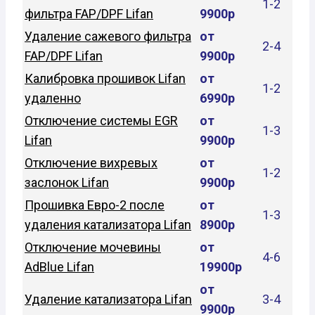
1-2
фильтра FAP/DPF Lifan
9900р
Удаление сажевого фильтра
от
2-4
FAP/DPF Lifan
9900р
Калибровка прошивок Lifan
от
1-2
удаленно
6990р
Отключение системы EGR
от
1-3
Lifan
9900р
Отключение вихревых
от
1-2
заслонок Lifan
9900р
Прошивка Евро-2 после
от
1-3
удаления катализатора Lifan
8900р
Отключение мочевины
от
4-6
AdBlue Lifan
19900р
от
Удаление катализатора Lifan
3-4
9900р