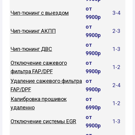
от
Чип-тюнинг с выездом
3-4
9900р
от
Чип-тюнинг АКПП
2-3
9900р
от
Чип-тюнинг ДВС
1-3
9900р
Отключение сажевого
от
1-2
фильтра FAP/DPF
9900р
Удаление сажевого фильтра
от
2-4
FAP/DPF
9900р
Калибровка прошивок
от
1-2
удаленно
6990р
от
Отключение системы EGR
1-3
9900р