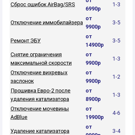
от
Сброс ошибок AirBag/SRS
1-3
6990р
от
Отключение иммобилайзера
3-5
9900р
от
Ремонт ЭБУ
3-5
14900р
Снятие ограничения
от
1-3
максимальной скорости
9900р
Отключение вихревых
от
1-2
заслонок
9900р
Прошивка Евро-2 после
от
1-3
удаления катализатора
8900р
Отключение мочевины
от
4-6
AdBlue
19900р
от
Удаление катализатора
3-4