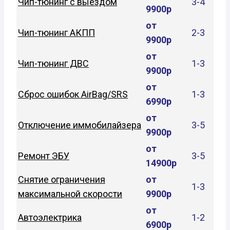
Чип-тюнинг с выездом
3-4
9900р
от
Чип-тюнинг АКПП
2-3
9900р
от
Чип-тюнинг ДВС
1-3
9900р
от
Сброс ошибок AirBag/SRS
1-3
6990р
от
Отключение иммобилайзера
3-5
9900р
от
Ремонт ЭБУ
3-5
14900р
Снятие ограничения
от
1-3
максимальной скорости
9900р
от
Автоэлектрика
1-2
6900р