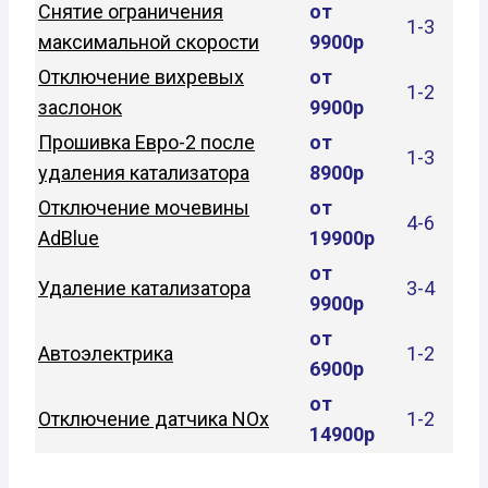
Снятие ограничения
от
1-3
максимальной скорости
9900р
Отключение вихревых
от
1-2
заслонок
9900р
Прошивка Евро-2 после
от
1-3
удаления катализатора
8900р
Отключение мочевины
от
4-6
AdBlue
19900р
от
Удаление катализатора
3-4
9900р
от
Автоэлектрика
1-2
6900р
от
Отключение датчика NOx
1-2
14900р