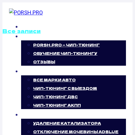
Перейти
к
содержимому
ГЛАВНАЯ
Все записи
О НАС
PORSH.PRO — ЧИП-ТЮНИНГ
ОТКЛЮЧЕНИЕ
ОБУЧЕНИЕ ЧИП-ТЮНИНГУ
ВИХРЕВЫХ
ОТЗЫВЫ
ЧИП-ТЮНИНГ
ЗАСЛОНОК
ВСЕ МАРКИ АВТО
ЧИП-ТЮНИНГ С ВЫЕЗДОМ
MERCEDES
ЧИП-ТЮНИНГ ДВС
ЧИП-ТЮНИНГ АКПП
BENZ SLK-
УСЛУГИ
CLASS (R171)
УДАЛЕНИЕ КАТАЛИЗАТОРА
ОТКЛЮЧЕНИЕ МОЧЕВИНЫ ADBLUE