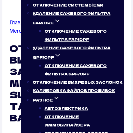
ОТКЛЮЧЕНИЕ СИСТЕМЫ EGR
УДАЛЕНИЕ САЖЕВОГО ФИЛЬТРА
Главная
/
Отключение вихревых заслонок
/
FAP/DPF
Mercedes Benz
/
SLK-class (R171)
ОТКЛЮЧЕНИЕ САЖЕВОГО
ФИЛЬТРА FAP/DPF
ОТКЛЮЧЕНИЕ
УДАЛЕНИЕ САЖЕВОГО ФИЛЬТРА
ВИХРЕВЫХ
GPF/OPF
ОТКЛЮЧЕНИЕ САЖЕВОГО
ЗАСЛОНОК
ФИЛЬТРА GPF/OPF
MERCEDES BENZ
ОТКЛЮЧЕНИЕ ВИХРЕВЫХ ЗАСЛОНОК
SLK-CLASS (R171):
КАЛИБРОВКА ФАЙЛОВ ПРОШИВОК
РАЗНОЕ
ТАК ЛИ ЭТО НУЖНО
АВТОЭЛЕКТРИКА
ВАШЕМУ АВТО?
ОТКЛЮЧЕНИЕ
ИММОБИЛАЙЗЕРА