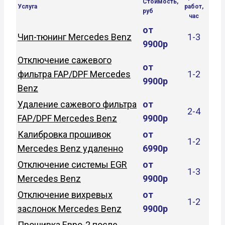
Стоимость,
Услуга
работ,
руб
час
от
Чип-тюнинг Mercedes Benz
1-3
9900р
Отключение сажевого
от
фильтра FAP/DPF Mercedes
1-2
9900р
Benz
Удаление сажевого фильтра
от
2-4
FAP/DPF Mercedes Benz
9900р
Калибровка прошивок
от
1-2
Mercedes Benz удаленно
6990р
Отключение системы EGR
от
1-3
Mercedes Benz
9900р
Отключение вихревых
от
1-2
заслонок Mercedes Benz
9900р
Прошивка Евро-2 после