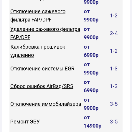
9900р
Отключение сажевого
от
1-2
фильтра FAP/DPF
9900р
Удаление сажевого фильтра
от
2-4
FAP/DPF
9900р
Калибровка прошивок
от
1-2
удаленно
6990р
от
Отключение системы EGR
1-3
9900р
от
Сброс ошибок AirBag/SRS
1-3
6990р
от
Отключение иммобилайзера
3-5
9900р
от
Ремонт ЭБУ
3-5
14900р