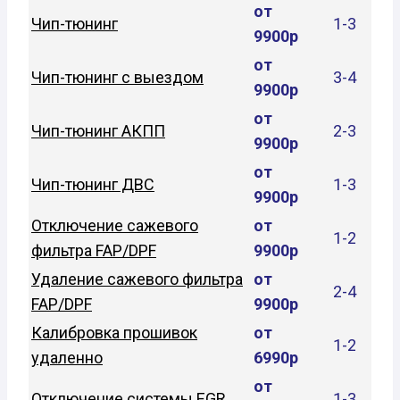
от
Чип-тюнинг
1-3
9900р
от
Чип-тюнинг с выездом
3-4
9900р
от
Чип-тюнинг АКПП
2-3
9900р
от
Чип-тюнинг ДВС
1-3
9900р
Отключение сажевого
от
1-2
фильтра FAP/DPF
9900р
Удаление сажевого фильтра
от
2-4
FAP/DPF
9900р
Калибровка прошивок
от
1-2
удаленно
6990р
от
Отключение системы EGR
1-3