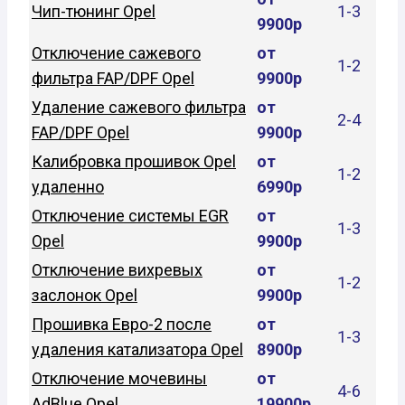
Чип-тюнинг Opel
1-3
9900р
Отключение сажевого
от
1-2
фильтра FAP/DPF Opel
9900р
Удаление сажевого фильтра
от
2-4
FAP/DPF Opel
9900р
Калибровка прошивок Opel
от
1-2
удаленно
6990р
Отключение системы EGR
от
1-3
Opel
9900р
Отключение вихревых
от
1-2
заслонок Opel
9900р
Прошивка Евро-2 после
от
1-3
удаления катализатора Opel
8900р
Отключение мочевины
от
4-6
AdBlue Opel
19900р