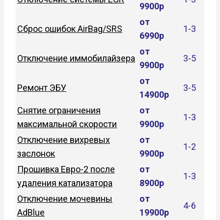
9900р
от
Сброс ошибок AirBag/SRS
1-3
6990р
от
Отключение иммобилайзера
3-5
9900р
от
Ремонт ЭБУ
3-5
14900р
Снятие ограничения
от
1-3
максимальной скорости
9900р
Отключение вихревых
от
1-2
заслонок
9900р
Прошивка Евро-2 после
от
1-3
удаления катализатора
8900р
Отключение мочевины
от
4-6
AdBlue
19900р