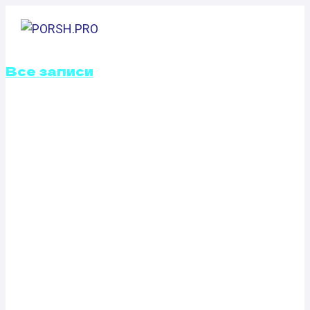
Перейти
к
содержимому
Все записи
ОТКЛЮЧЕНИЕ
ВИХРЕВЫХ
ЗАСЛОНОК
OPEL ASTRA H
1.8 (125 Л.С.)