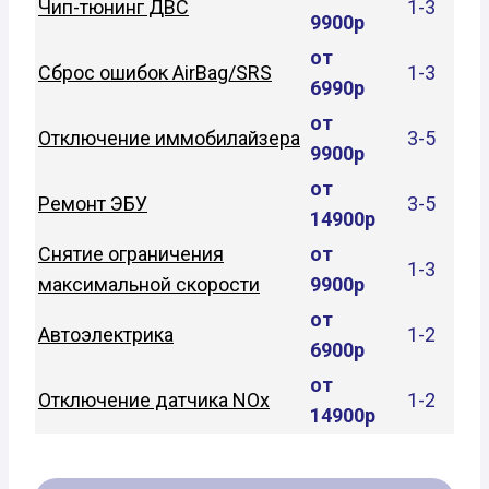
Чип-тюнинг ДВС
1-3
9900р
от
Сброс ошибок AirBag/SRS
1-3
6990р
от
Отключение иммобилайзера
3-5
9900р
от
Ремонт ЭБУ
3-5
14900р
Снятие ограничения
от
1-3
максимальной скорости
9900р
от
Автоэлектрика
1-2
6900р
от
Отключение датчика NOx
1-2
14900р