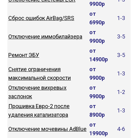
9900р
от
Сброс ошибок AirBag/SRS
1-3
6990р
от
Отключение иммобилайзера
3-5
9900р
от
Ремонт ЭБУ
3-5
14900р
Снятие ограничения
от
1-3
максимальной скорости
9900р
Отключение вихревых
от
1-2
заслонок
9900р
Прошивка Евро-2 после
от
1-3
удаления катализатора
8900р
от
Отключение мочевины AdBlue
4-6
19900р