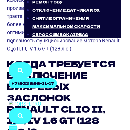
РЕМОНТ ЭБУ
производства вихрей воздуха во впускном
ОТКЛЮЧЕНИЕ ДАТЧИКА NOX
тракте. Это, в свою очередь, способствует
СНЯТИЕ ОГРАНИЧЕНИЯ
более качественному смесеобразованию и
МАКСИМАЛЬНОЙ СКАРОСТИ
оптимизирует сжигание горючего, повышая
СБРОС ОШИБОК AIRBAG
полезность функционирование мотора Renault
БЛОГ
Clio II, III, IV 1.6 GT (128 л.с.).
КОНТАКТЫ
КОГДА ТРЕБУЕТСЯ
ВЫКЛЮЧЕНИЕ
ВИХРЕВЫХ
+7 (931) 999-11-17
ЗАСЛОНОК
RENAULT CLIO II,
III, IV 1.6 GT (128