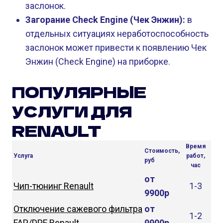
заслонок.
Загорание Check Engine (Чек Энжин):
в
отдельных ситуациях неработоспособность
заслонок может привести к появлению Чек
Энжин (Check Engine) на приборке.
ПОПУЛЯРНЫЕ
УСЛУГИ ДЛЯ
RENAULT
Время
Стоимость,
Услуга
работ,
руб
час
от
Чип-тюнинг Renault
1-3
9900р
Отключение сажевого фильтра
от
1-2
FAP/DPF Renault
9900р