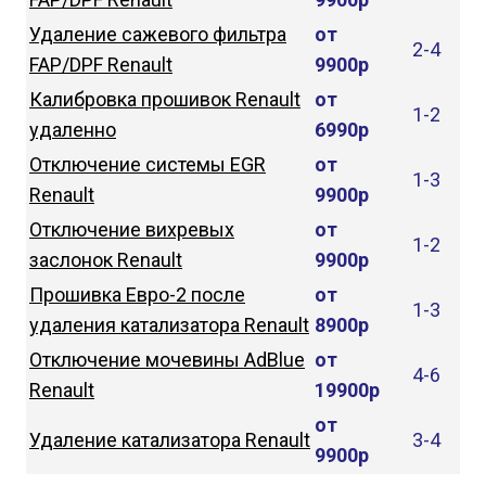
Удаление сажевого фильтра
от
2-4
FAP/DPF Renault
9900р
Калибровка прошивок Renault
от
1-2
удаленно
6990р
Отключение системы EGR
от
1-3
Renault
9900р
Отключение вихревых
от
1-2
заслонок Renault
9900р
Прошивка Евро-2 после
от
1-3
удаления катализатора Renault
8900р
Отключение мочевины AdBlue
от
4-6
Renault
19900р
от
Удаление катализатора Renault
3-4
9900р