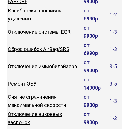
FAP/DPF
9900р
Калибровка прошивок
от
1-2
удаленно
6990р
от
Отключение системы EGR
1-3
9900р
от
Сброс ошибок AirBag/SRS
1-3
6990р
от
Отключение иммобилайзера
3-5
9900р
от
Ремонт ЭБУ
3-5
14900р
Снятие ограничения
от
1-3
максимальной скорости
9900р
Отключение вихревых
от
1-2
заслонок
9900р