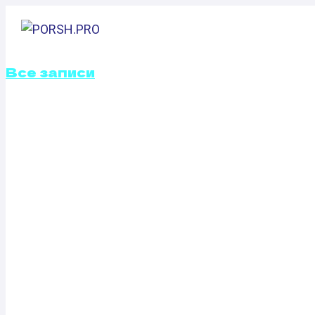
Перейти
к
ГЛАВНАЯ
содержимому
Все записи
ОТКЛЮЧЕНИЕ В
ЗАСЛОНОК TOYO
D-4D (150 Л.С.)