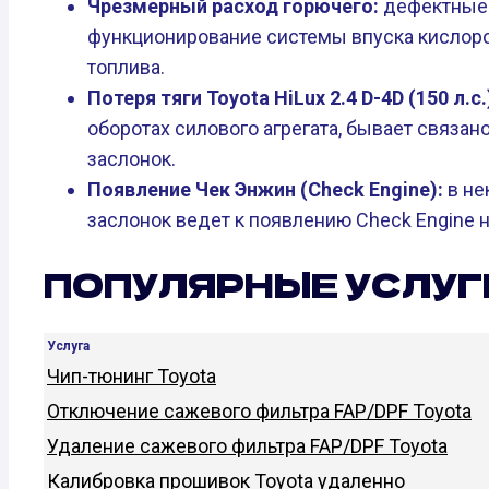
Чрезмерный расход горючего:
дефектные 
функционирование системы впуска кислоро
топлива.
Потеря тяги Toyota HiLux 2.4 D-4D (150 л.с.
оборотах силового агрегата, бывает связан
заслонок.
Появление Чек Энжин (Check Engine):
в не
заслонок ведет к появлению Check Engine н
ПОПУЛЯРНЫЕ УСЛУГ
Услуга
Чип-тюнинг Toyota
Отключение сажевого фильтра FAP/DPF Toyota
Удаление сажевого фильтра FAP/DPF Toyota
Калибровка прошивок Toyota удаленно