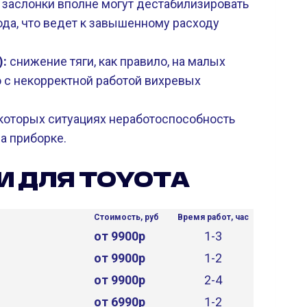
заслонки вполне могут дестабилизировать
да, что ведет к завышенному расходу
):
снижение тяги, как правило, на малых
о с некорректной работой вихревых
которых ситуациях неработоспособность
а приборке.
И ДЛЯ TOYOTA
Стоимость, руб
Время работ, час
от 9900р
1-3
от 9900р
1-2
от 9900р
2-4
от 6990р
1-2