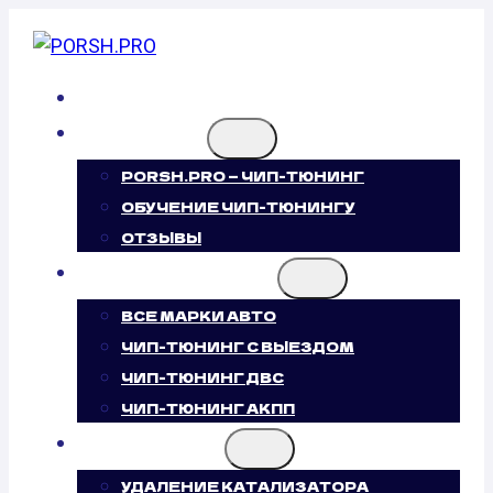
Перейти
к
содержимому
ГЛАВНАЯ
О НАС
PORSH.PRO — ЧИП-ТЮНИНГ
ОБУЧЕНИЕ ЧИП-ТЮНИНГУ
ОТЗЫВЫ
ЧИП-ТЮНИНГ
ВСЕ МАРКИ АВТО
ЧИП-ТЮНИНГ С ВЫЕЗДОМ
ЧИП-ТЮНИНГ ДВС
ЧИП-ТЮНИНГ АКПП
УСЛУГИ
УДАЛЕНИЕ КАТАЛИЗАТОРА