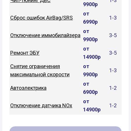
Чип-тюнинг ДВС
1-3
9900р
от
Сброс ошибок AirBag/SRS
1-3
6990р
от
Отключение иммобилайзера
3-5
9900р
от
Ремонт ЭБУ
3-5
14900р
Снятие ограничения
от
1-3
максимальной скорости
9900р
от
Автоэлектрика
1-2
6900р
от
Отключение датчика NOx
1-2
14900р