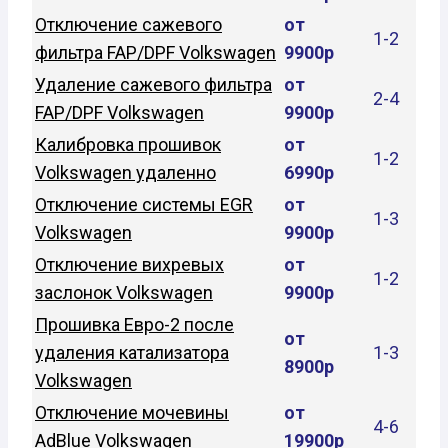
Отключение сажевого
от
1-2
фильтра FAP/DPF Volkswagen
9900р
Удаление сажевого фильтра
от
2-4
FAP/DPF Volkswagen
9900р
Калибровка прошивок
от
1-2
Volkswagen удаленно
6990р
Отключение системы EGR
от
1-3
Volkswagen
9900р
Отключение вихревых
от
1-2
заслонок Volkswagen
9900р
Прошивка Евро-2 после
от
удаления катализатора
1-3
8900р
Volkswagen
Отключение мочевины
от
4-6
AdBlue Volkswagen
19900р