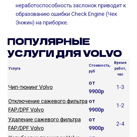
неработоспособность заслонок приводит к
образованию ошибки Check Engine (Чек
Энжин) на приборке.
ПОПУЛЯРНЫЕ
УСЛУГИ ДЛЯ VOLVO
Время
Стоимость,
Услуга
работ,
руб
час
от
Чип-тюнинг Volvo
1-3
9900р
Отключение сажевого фильтра
от
1-2
FAP/DPF Volvo
9900р
Удаление сажевого фильтра
от
2-4
FAP/DPF Volvo
9900р