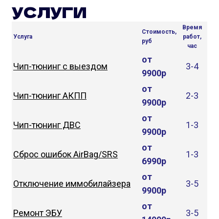
УСЛУГИ
Время
Стоимость,
Услуга
работ,
руб
час
от
Чип-тюнинг с выездом
3-4
9900р
от
Чип-тюнинг АКПП
2-3
9900р
от
Чип-тюнинг ДВС
1-3
9900р
от
Сброс ошибок AirBag/SRS
1-3
6990р
от
Отключение иммобилайзера
3-5
9900р
от
Ремонт ЭБУ
3-5