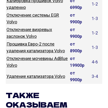
Калибровка прошивок Volvo
от
1-2
удаленно
6990р
Отключение системы EGR
от
1-3
Volvo
9900р
Отключение вихревых
от
1-2
заслонок Volvo
9900р
Прошивка Евро-2 после
от
1-3
удаления катализатора Volvo
8900р
Отключение мочевины AdBlue
от
4-6
Volvo
19900р
от
Удаление катализатора Volvo
3-4
9900р
ТАКЖЕ
ОКАЗЫВАЕМ