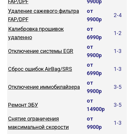
FAP/DPF
9900р
Удаление сажевого фильтра
от
2-4
FAP/DPF
9900р
Калибровка прошивок
от
1-2
удаленно
6990р
от
Отключение системы EGR
1-3
9900р
от
Сброс ошибок AirBag/SRS
1-3
6990р
от
Отключение иммобилайзера
3-5
9900р
от
Ремонт ЭБУ
3-5
14900р
Снятие ограничения
от
1-3
максимальной скорости
9900р