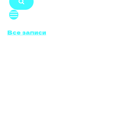
Все записи
ОТКЛЮЧЕНИЕ
ВИХРЕВЫХ
ЗАСЛОНОК
VOLVO XC70
2.4 D5 (185
Л.С.)