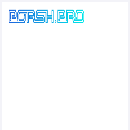
Перейти
к
содержимому
ЧИП-ТЮНИНГ
AUDI TT (8N)