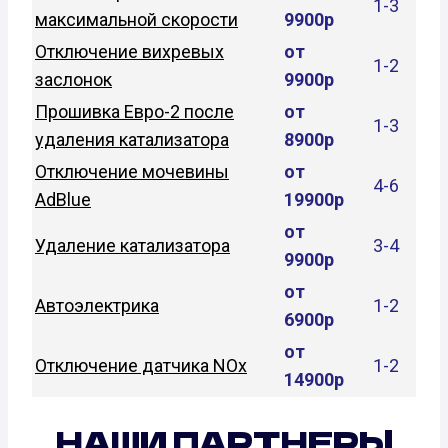
1-3
максимальной скорости
9900р
Отключение вихревых
от
1-2
заслонок
9900р
Прошивка Евро-2 после
от
1-3
удаления катализатора
8900р
Отключение мочевины
от
4-6
AdBlue
19900р
от
Удаление катализатора
3-4
9900р
от
Автоэлектрика
1-2
6900р
от
Отключение датчика NOx
1-2
14900р
НАШИ ПАРТНЕРЫ