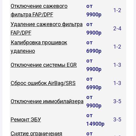
Отключение сажевого
от
1-2
фильтра FAP/DPF
9900р
Удаление сажевого фильтра
от
2-4
FAP/DPF
9900р
Калибровка прошивок
от
1-2
удаленно
6990р
от
Отключение системы EGR
1-3
9900р
от
Сброс ошибок AirBag/SRS
1-3
6990р
от
Отключение иммобилайзера
3-5
9900р
от
Ремонт ЭБУ
3-5
14900р
Снятие ограничения
от