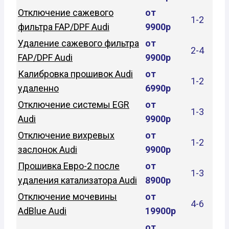
Отключение сажевого
от
1-2
фильтра FAP/DPF Audi
9900р
Удаление сажевого фильтра
от
2-4
FAP/DPF Audi
9900р
Калибровка прошивок Audi
от
1-2
удаленно
6990р
Отключение системы EGR
от
1-3
Audi
9900р
Отключение вихревых
от
1-2
заслонок Audi
9900р
Прошивка Евро-2 после
от
1-3
удаления катализатора Audi
8900р
Отключение мочевины
от
4-6
AdBlue Audi
19900р
от