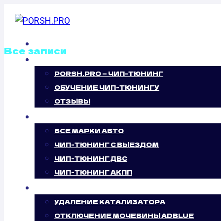
Перейти
к
содержимому
ГЛАВНАЯ
Все записи
О НАС
PORSH.PRO — ЧИП-ТЮНИНГ
КАЛИБРОВКА Ф
ОБУЧЕНИЕ ЧИП-ТЮНИНГУ
ПРОШИВОК OPE
ОТЗЫВЫ
ЧИП-ТЮНИНГ
ВСЕ МАРКИ АВТО
ЧИП-ТЮНИНГ С ВЫЕЗДОМ
ЧИП-ТЮНИНГ ДВС
ЧИП-ТЮНИНГ АКПП
УСЛУГИ
УДАЛЕНИЕ КАТАЛИЗАТОРА
ОТКЛЮЧЕНИЕ МОЧЕВИНЫ ADBLUE