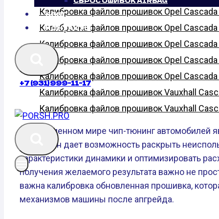
СБРОС ОШИБОК AIRBAG
Калибровка файлов прошивок Opel Cascada 1.
БЛОГ
Калибровка файлов прошивок Opel Cascada 1
КОНТАКТЫ
Калибровка файлов прошивок Opel Cascada 1.
Калибровка файлов прошивок Opel Cascada 1.
Калибровка файлов прошивок Opel Cascada 1.
+7 (931) 999-11-17
Калибровка файлов прошивок Vauxhall Cascad
Калибровка файлов прошивок Vauxhall Cascad
В современном мире чип-тюнинг автомобилей 
машин. Он дает возможность раскрыть неиспол
характеристики динамики и оптимизировать рас
получения желаемого результата важно не прос
важна калибровка обновленная прошивка, котор
механизмов машины после апгрейда.