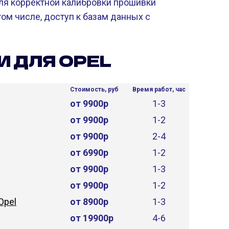
я корректной калибровки прошивки
ом числе, доступ к базам данных с
И ДЛЯ OPEL
Стоимость, руб
Время работ, час
от 9900р
1-3
от 9900р
1-2
от 9900р
2-4
от 6990р
1-2
от 9900р
1-3
от 9900р
1-2
Opel
от 8900р
1-3
от 19900р
4-6