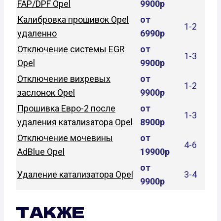
FAP/DPF Opel
9900р
Калибровка прошивок Opel
от
1-2
удаленно
6990р
Отключение системы EGR
от
1-3
Opel
9900р
Отключение вихревых
от
1-2
заслонок Opel
9900р
Прошивка Евро-2 после
от
1-3
удаления катализатора Opel
8900р
Отключение мочевины
от
4-6
AdBlue Opel
19900р
от
Удаление катализатора Opel
3-4
9900р
ТАКЖЕ