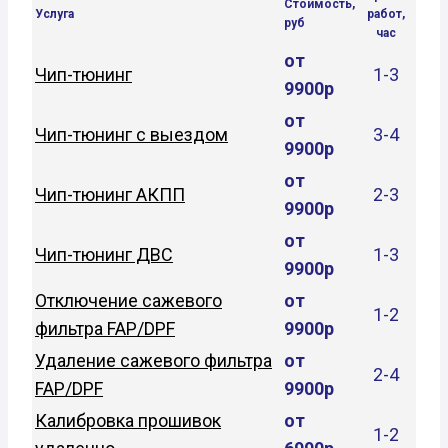
Стоимость,
Услуга
работ,
руб
час
от
Чип-тюнинг
1-3
9900р
от
Чип-тюнинг с выездом
3-4
9900р
от
Чип-тюнинг АКПП
2-3
9900р
от
Чип-тюнинг ДВС
1-3
9900р
Отключение сажевого
от
1-2
фильтра FAP/DPF
9900р
Удаление сажевого фильтра
от
2-4
FAP/DPF
9900р
Калибровка прошивок
от
1-2