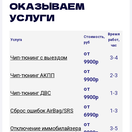
ОКАЗЫВАЕМ
УСЛУГИ
Время
Стоимость,
Услуга
работ,
руб
час
от
Чип-тюнинг с выездом
3-4
9900р
от
Чип-тюнинг АКПП
2-3
9900р
от
Чип-тюнинг ДВС
1-3
9900р
от
Сброс ошибок AirBag/SRS
1-3
6990р
от
Отключение иммобилайзера
3-5