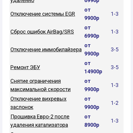
удаленно
6990р
от
Отключение системы EGR
1-3
9900р
от
Сброс ошибок AirBag/SRS
1-3
6990р
от
Отключение иммобилайзера
3-5
9900р
от
Ремонт ЭБУ
3-5
14900р
Снятие ограничения
от
1-3
максимальной скорости
9900р
Отключение вихревых
от
1-2
заслонок
9900р
Прошивка Евро-2 после
от
1-3
удаления катализатора
8900р