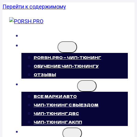
Перейти к содержимому
ГЛАВНАЯ
О НАС
PORSH.PRO — ЧИП-ТЮНИНГ
ОБУЧЕНИЕ ЧИП-ТЮНИНГУ
ОТЗЫВЫ
ЧИП-ТЮНИНГ
ВСЕ МАРКИ АВТО
ЧИП-ТЮНИНГ С ВЫЕЗДОМ
ЧИП-ТЮНИНГ ДВС
ЧИП-ТЮНИНГ АКПП
УСЛУГИ