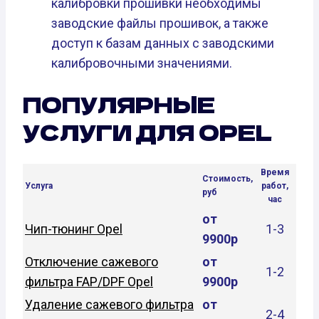
калибровки прошивки необходимы
заводские файлы прошивок, а также
доступ к базам данных с заводскими
калибровочными значениями.
ПОПУЛЯРНЫЕ
УСЛУГИ ДЛЯ OPEL
Время
Стоимость,
Услуга
работ,
руб
час
от
Чип-тюнинг Opel
1-3
9900р
Отключение сажевого
от
1-2
фильтра FAP/DPF Opel
9900р
Удаление сажевого фильтра
от
2-4