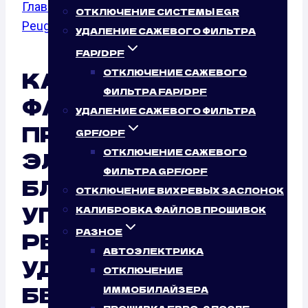
Главная
/
Калибровка файлов прошивок
/
ОТКЛЮЧЕНИЕ СИСТЕМЫ EGR
Peugeot
/
208
УДАЛЕНИЕ САЖЕВОГО ФИЛЬТРА
FAP/DPF
КАЛИБРОВКА
ОТКЛЮЧЕНИЕ САЖЕВОГО
ФИЛЬТРА FAP/DPF
ФАЙЛОВ
УДАЛЕНИЕ САЖЕВОГО ФИЛЬТРА
ПРОШИВОК
GPF/OPF
ЭЛЕКТРОННОГО
ОТКЛЮЧЕНИЕ САЖЕВОГО
ФИЛЬТРА GPF/OPF
БЛОКА
ОТКЛЮЧЕНИЕ ВИХРЕВЫХ ЗАСЛОНОК
УПРАВЛЕНИЯ (ЭБУ)
КАЛИБРОВКА ФАЙЛОВ ПРОШИВОК
PEUGEOT 208
РАЗНОЕ
АВТОЭЛЕКТРИКА
УДАЛЕННО:
ОТКЛЮЧЕНИЕ
БЕЗУСЛОВНЫЙ
ИММОБИЛАЙЗЕРА