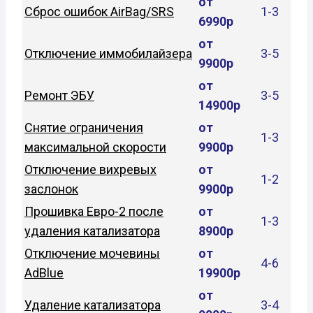
от
Сброс ошибок AirBag/SRS
1-3
6990р
от
Отключение иммобилайзера
3-5
9900р
от
Ремонт ЭБУ
3-5
14900р
Снятие ограничения
от
1-3
максимальной скорости
9900р
Отключение вихревых
от
1-2
заслонок
9900р
Прошивка Евро-2 после
от
1-3
удаления катализатора
8900р
Отключение мочевины
от
4-6
AdBlue
19900р
от
Удаление катализатора
3-4