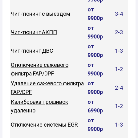
от
Чип-тюнинг с выездом
3-4
9900р
от
Чип-тюнинг АКПП
2-3
9900р
от
Чип-тюнинг ДВС
1-3
9900р
Отключение сажевого
от
1-2
фильтра FAP/DPF
9900р
Удаление сажевого фильтра
от
2-4
FAP/DPF
9900р
Калибровка прошивок
от
1-2
удаленно
6990р
от
Отключение системы EGR
1-3
9900р