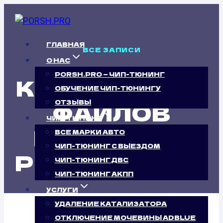
Перейти
к
содержимому
ГЛАВНАЯ
ВСЕ ЗАПИСИ
О НАС
PORSH.PRO — ЧИП-ТЮНИНГ
КАЛИБРОВКА
ОБУЧЕНИЕ ЧИП-ТЮНИНГУ
ФАЙЛОВ
ОТЗЫВЫ
ЧИП-ТЮНИНГ
ПРОШИВОК
ВСЕ МАРКИ АВТО
ЧИП-ТЮНИНГ С ВЫЕЗДОМ
PEUGEOT 208
ЧИП-ТЮНИНГ ДВС
ЧИП-ТЮНИНГ АКПП
УСЛУГИ
УДАЛЕНИЕ КАТАЛИЗАТОРА
ОТКЛЮЧЕНИЕ МОЧЕВИНЫ ADBLUE