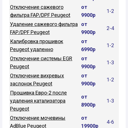
Отключение сажевого
от
1-2
фильтра FAP/DPF Peugeot
9900р
Удаление сажевого фильтра
от
2-4
FAP/DPF Peugeot
9900р
Калибровка прошивок
от
1-2
Peugeot удаленно
6990р
Отключение системы EGR
от
1-3
Peugeot
9900р
Отключение вихревых
от
1-2
заслонок Peugeot
9900р
Прошивка Евро-2 после
от
удаления катализатора
1-3
8900р
Peugeot
Отключение мочевины
от
4-6
AdBlue Peugeot
19900р