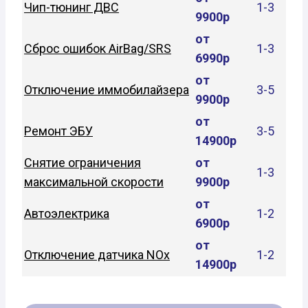
Чип-тюнинг ДВС
1-3
9900р
от
Сброс ошибок AirBag/SRS
1-3
6990р
от
Отключение иммобилайзера
3-5
9900р
от
Ремонт ЭБУ
3-5
14900р
Снятие ограничения
от
1-3
максимальной скорости
9900р
от
Автоэлектрика
1-2
6900р
от
Отключение датчика NOx
1-2
14900р