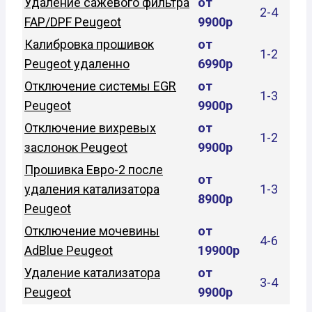
Удаление сажевого фильтра
от
2-4
FAP/DPF Peugeot
9900р
Калибровка прошивок
от
1-2
Peugeot удаленно
6990р
Отключение системы EGR
от
1-3
Peugeot
9900р
Отключение вихревых
от
1-2
заслонок Peugeot
9900р
Прошивка Евро-2 после
от
удаления катализатора
1-3
8900р
Peugeot
Отключение мочевины
от
4-6
AdBlue Peugeot
19900р
Удаление катализатора
от
3-4
Peugeot
9900р