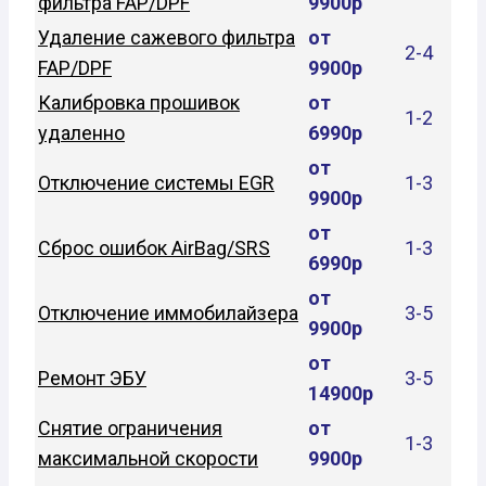
фильтра FAP/DPF
9900р
Удаление сажевого фильтра
от
2-4
FAP/DPF
9900р
Калибровка прошивок
от
1-2
удаленно
6990р
от
Отключение системы EGR
1-3
9900р
от
Сброс ошибок AirBag/SRS
1-3
6990р
от
Отключение иммобилайзера
3-5
9900р
от
Ремонт ЭБУ
3-5
14900р
Снятие ограничения
от
1-3
максимальной скорости
9900р