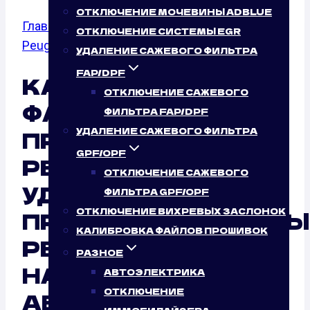
ОТКЛЮЧЕНИЕ МОЧЕВИНЫ ADBLUE
Главная
/
Калибровка файлов прошивок
/
ОТКЛЮЧЕНИЕ СИСТЕМЫ EGR
Peugeot
/
806
УДАЛЕНИЕ САЖЕВОГО ФИЛЬТРА
FAP/DPF
КАЛИБРОВКА
ОТКЛЮЧЕНИЕ САЖЕВОГО
ФАЙЛОВ
ФИЛЬТРА FAP/DPF
ПРОШИВОК
УДАЛЕНИЕ САЖЕВОГО ФИЛЬТРА
GPF/OPF
PEUGEOT 806
ОТКЛЮЧЕНИЕ САЖЕВОГО
УДАЛЕННО:
ФИЛЬТРА GPF/OPF
ОТКЛЮЧЕНИЕ ВИХРЕВЫХ ЗАСЛОНОК
ПРОФЕССИОНАЛЬНЫ
КАЛИБРОВКА ФАЙЛОВ ПРОШИВОК
РЕЗУЛЬТАТ ОТ
РАЗНОЕ
НАШЕГО
АВТОЭЛЕКТРИКА
ОТКЛЮЧЕНИЕ
АВТОСЕРВИСА