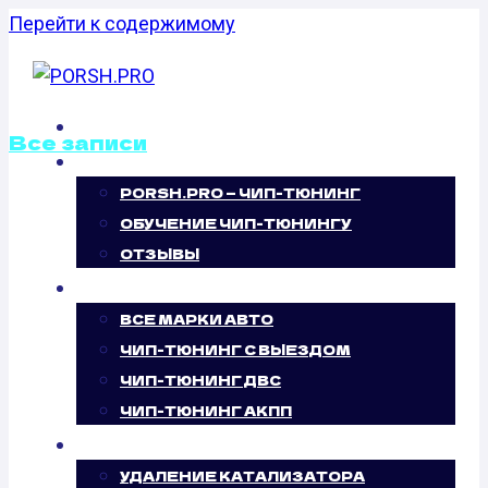
Перейти к содержимому
ГЛАВНАЯ
Все записи
О НАС
PORSH.PRO — ЧИП-ТЮНИНГ
КАЛИБРОВКА
ОБУЧЕНИЕ ЧИП-ТЮНИНГУ
ФАЙЛОВ
ОТЗЫВЫ
ЧИП-ТЮНИНГ
ПРОШИВОК
ВСЕ МАРКИ АВТО
ЧИП-ТЮНИНГ С ВЫЕЗДОМ
PEUGEOT 806
ЧИП-ТЮНИНГ ДВС
ЧИП-ТЮНИНГ АКПП
УСЛУГИ
УДАЛЕНИЕ КАТАЛИЗАТОРА