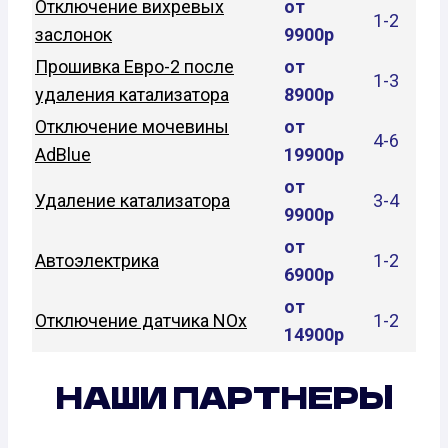
Отключение вихревых
от
1-2
заслонок
9900р
Прошивка Евро-2 после
от
1-3
удаления катализатора
8900р
Отключение мочевины
от
4-6
AdBlue
19900р
от
Удаление катализатора
3-4
9900р
от
Автоэлектрика
1-2
6900р
от
Отключение датчика NOx
1-2
14900р
НАШИ ПАРТНЕРЫ