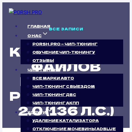
Перейти
к
содержимому
ГЛАВНАЯ
ВСЕ ЗАПИСИ
О НАС
PORSH.PRO — ЧИП-ТЮНИНГ
КАЛИБРОВКА
ОБУЧЕНИЕ ЧИП-ТЮНИНГУ
ФАЙЛОВ
ОТЗЫВЫ
ЧИП-ТЮНИНГ
ПРОШИВОК
ВСЕ МАРКИ АВТО
ЧИП-ТЮНИНГ С ВЫЕЗДОМ
PEUGEOT 807
ЧИП-ТЮНИНГ ДВС
ЧИП-ТЮНИНГ АКПП
2.0 (136 Л.С.)
УСЛУГИ
УДАЛЕНИЕ КАТАЛИЗАТОРА
ОТКЛЮЧЕНИЕ МОЧЕВИНЫ ADBLUE