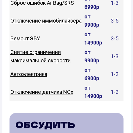
Сброс ошибок AirBag/SRS
1-3
6990р
от
Отключение иммобилайзера
3-5
9900р
от
Ремонт ЭБУ
3-5
14900р
Снятие ограничения
от
1-3
максимальной скорости
9900р
от
Автоэлектрика
1-2
6900р
от
Отключение датчика NOx
1-2
14900р
ОБСУДИТЬ