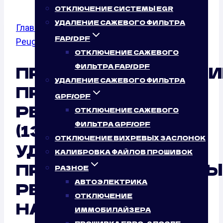
ОТКЛЮЧЕНИЕ СИСТЕМЫ EGR
УДАЛЕНИЕ САЖЕВОГО ФИЛЬТРА
Главная
/
Калибровка файлов прошивок
/
FAP/DPF
Peugeot
/
807
/ 2.0
ОТКЛЮЧЕНИЕ САЖЕВОГО
ПРОГРАММИРОВАНИ
ФИЛЬТРА FAP/DPF
УДАЛЕНИЕ САЖЕВОГО ФИЛЬТРА
ПРОШИВОК ЭБУ
GPF/OPF
PEUGEOT 807 2.0
ОТКЛЮЧЕНИЕ САЖЕВОГО
ФИЛЬТРА GPF/OPF
(136 Л.С.)
ОТКЛЮЧЕНИЕ ВИХРЕВЫХ ЗАСЛОНОК
УДАЛЕННО:
КАЛИБРОВКА ФАЙЛОВ ПРОШИВОК
ПРОФЕССИОНАЛЬНЫ
РАЗНОЕ
АВТОЭЛЕКТРИКА
РЕЗУЛЬТАТ ОТ
ОТКЛЮЧЕНИЕ
НАШЕГО
ИММОБИЛАЙЗЕРА