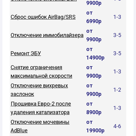
9900р
от
Сброс ошибок AirBag/SRS
1-3
6990р
от
Отключение иммобилайзера
3-5
9900р
от
Ремонт ЭБУ
3-5
14900р
Снятие ограничения
от
1-3
максимальной скорости
9900р
Отключение вихревых
от
1-2
заслонок
9900р
Прошивка Евро-2 после
от
1-3
удаления катализатора
8900р
Отключение мочевины
от
4-6
AdBlue
19900р