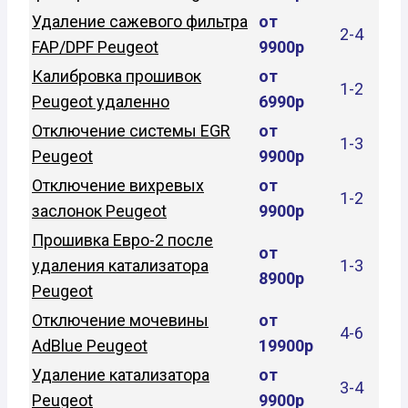
Удаление сажевого фильтра
от
2-4
FAP/DPF Peugeot
9900р
Калибровка прошивок
от
1-2
Peugeot удаленно
6990р
Отключение системы EGR
от
1-3
Peugeot
9900р
Отключение вихревых
от
1-2
заслонок Peugeot
9900р
Прошивка Евро-2 после
от
удаления катализатора
1-3
8900р
Peugeot
Отключение мочевины
от
4-6
AdBlue Peugeot
19900р
Удаление катализатора
от
3-4
Peugeot
9900р