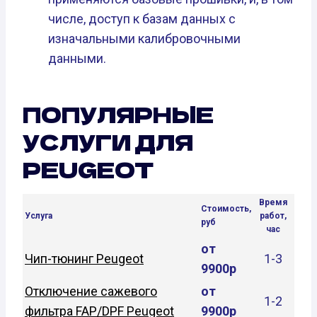
числе, доступ к базам данных с
изначальными калибровочными
данными.
ПОПУЛЯРНЫЕ
УСЛУГИ ДЛЯ
PEUGEOT
Время
Стоимость,
Услуга
работ,
руб
час
от
Чип-тюнинг Peugeot
1-3
9900р
Отключение сажевого
от
1-2
фильтра FAP/DPF Peugeot
9900р